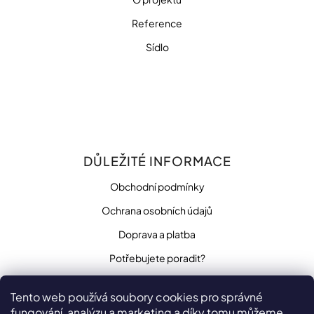
Reference
Sídlo
DŮLEŽITÉ INFORMACE
Obchodní podmínky
Ochrana osobních údajů
Doprava a platba
Potřebujete poradit?
Tento web používá soubory cookies pro správné
fungování, analýzu a marketing a díky tomu můžeme