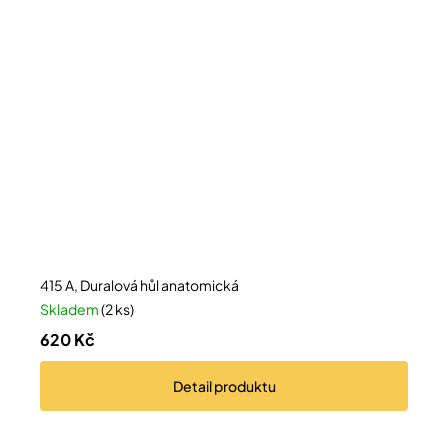
415 A, Duralová hůl anatomická
Skladem
(2 ks)
620 Kč
Detail
produktu