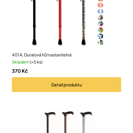
Přihlášení
401 A, Duralová hůl nastavitelná
Skladem
(>5 ks)
370 Kč
Detail
produktu