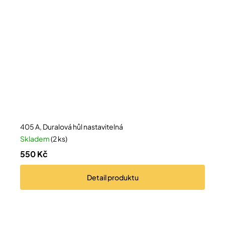
405 A, Duralová hůl nastavitelná
Skladem
(2 ks)
550 Kč
Detail
produktu