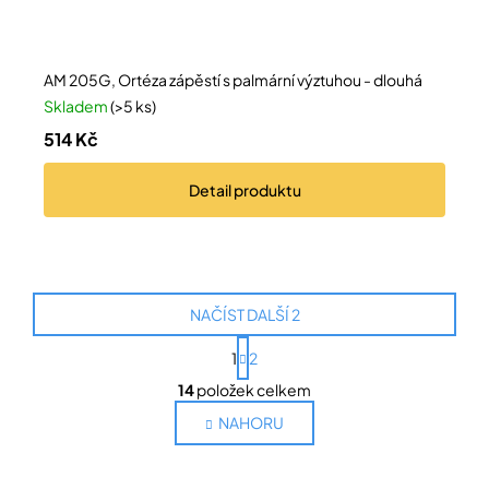
AM 205G, Ortéza zápěstí s palmární výztuhou - dlouhá
Skladem
(>5 ks)
514 Kč
Detail
produktu
NAČÍST DALŠÍ 2
S
1
2
t
O
r
14
položek celkem
v
á
l
n
NAHORU
k
á
o
d
v
a