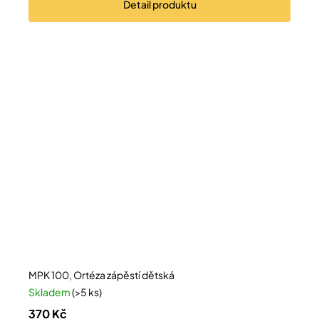
Detail
produktu
MPK 100, Ortéza zápěstí dětská
Skladem
(>5 ks)
370 Kč