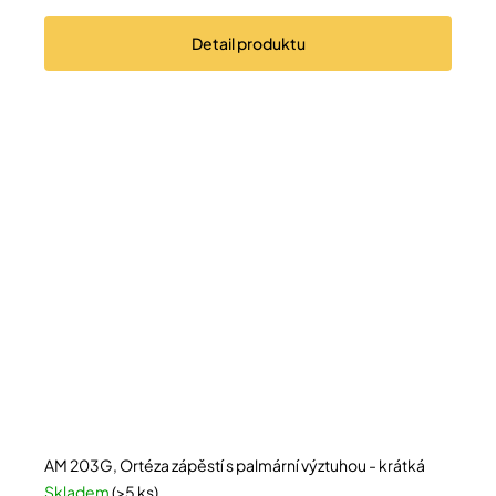
Detail
produktu
AM 203G, Ortéza zápěstí s palmární výztuhou - krátká
Skladem
(>5 ks)