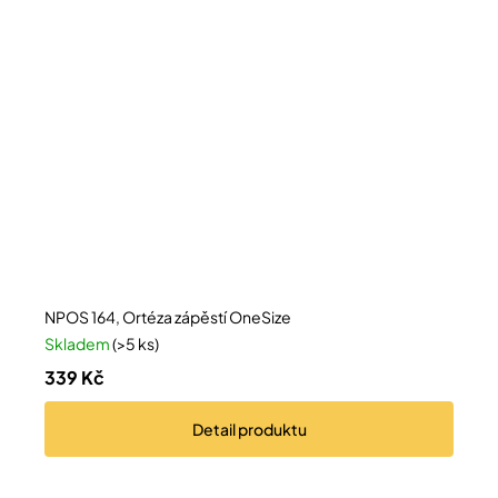
NPOS 164, Ortéza zápěstí OneSize
Skladem
(>5 ks)
339 Kč
Detail
produktu