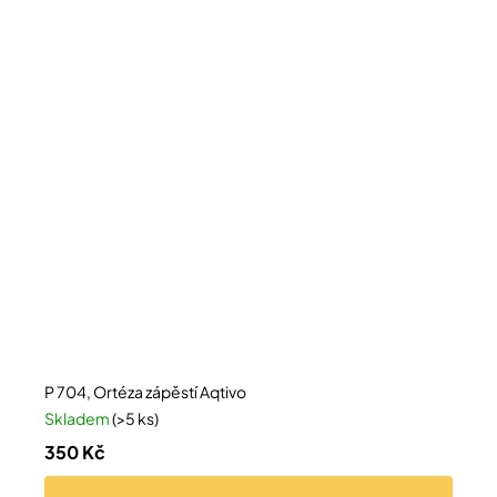
P 704, Ortéza zápěstí Aqtivo
Skladem
(>5 ks)
350 Kč