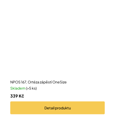
NPOS 167, Ortéza zápěstí OneSize
Skladem
(>5 ks)
339 Kč
Detail
produktu