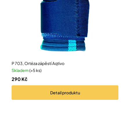
P 703, Ortéza zápěstí Aqtivo
Skladem
(>5 ks)
290 Kč
Detail
produktu