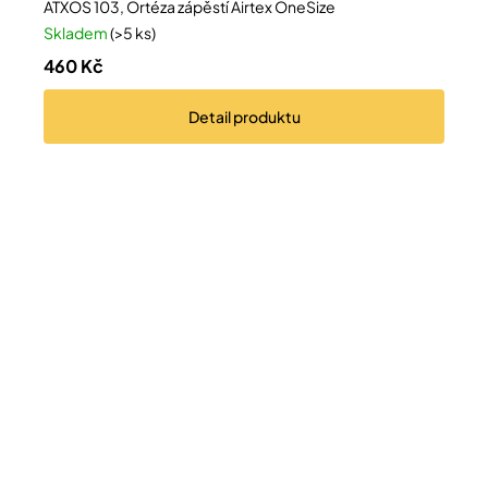
ATXOS 103, Ortéza zápěstí Airtex OneSize
Skladem
(>5 ks)
460 Kč
Detail
produktu