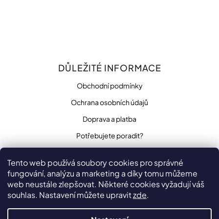
DŮLEŽITÉ INFORMACE
Obchodní podmínky
Ochrana osobních údajů
Doprava a platba
Potřebujete poradit?
Tento web používá soubory cookies pro správné
fungování, analýzu a marketing a díky tomu můžeme
SLEDUJTE NÁS
web neustále zlepšovat. Některé cookies vyžadují váš
souhlas. Nastavení můžete upravit
zde
.