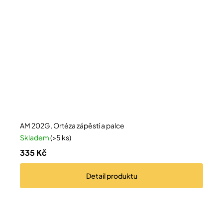
AM 202G, Ortéza zápěstí a palce
Skladem
(>5 ks)
335 Kč
Detail
produktu