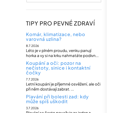
TIPY PRO PEVNÉ ZDRAVÍ
Komár, klimatizace, nebo
varovná uzlina?
8.7.2026
Léto je v plném proudu, venku panují
horka a vy si na krku nahmatáte podivn...
Koupání a oči: pozor na
nečistoty, sinice i kontaktní
čočky
7.7.2026
Letní koupání je příjemné osvěžení, ale oči
při něm dostávají zabrat. ...
Plavání při bolesti zad: kdy
může spíš uškodit
3.7.2026
Plavání se často považuje za jeden z