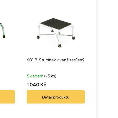
601 B, Stupínek k vaně zesílený
Skladem
(>5 ks)
1 040 Kč
Detail
produktu