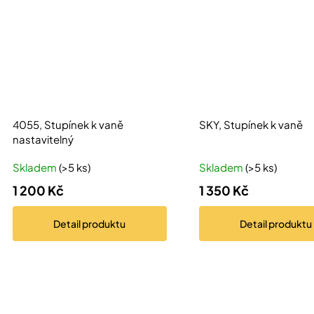
4055, Stupínek k vaně
SKY, Stupínek k vaně
nastavitelný
Skladem
(>5 ks)
Skladem
(>5 ks)
1 200 Kč
1 350 Kč
Detail
produktu
Detail
produktu