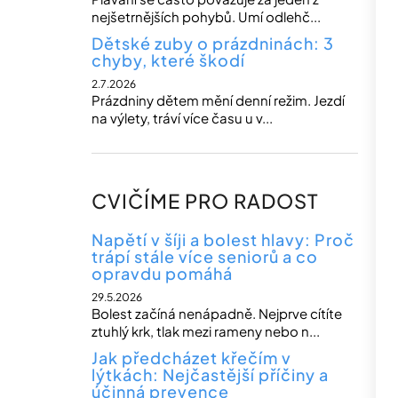
nejšetrnějších pohybů. Umí odlehč...
Dětské zuby o prázdninách: 3
chyby, které škodí
2.7.2026
Prázdniny dětem mění denní režim. Jezdí
na výlety, tráví více času u v...
CVIČÍME PRO RADOST
Napětí v šíji a bolest hlavy: Proč
trápí stále více seniorů a co
opravdu pomáhá
29.5.2026
Bolest začíná nenápadně. Nejprve cítíte
ztuhlý krk, tlak mezi rameny nebo n...
Jak předcházet křečím v
lýtkách: Nejčastější příčiny a
účinná prevence