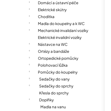
n
Domácí a ústavní péče
n
Elektrické skútry
í
Chodítka
p
Madla do koupelny a k WC
a
Mechanické invalidaní vozíky
n
Elektrické invalidní vozíky
e
Nástavce na WC
l
Ortézy a bandáže
Ortopedické pomůcky
Polohovací lůžka
Pomůcky do koupelny
Sedačky do vany
Sedačky do sprchy
Křesla do sprchy
Doplňky
Madla na vanu