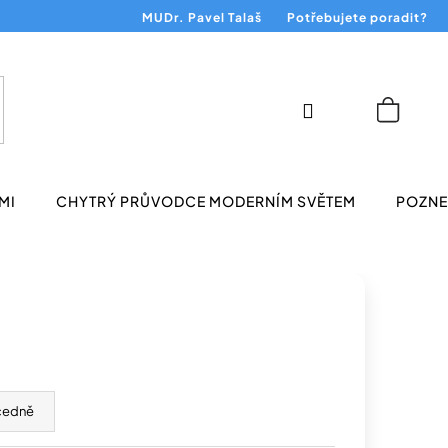
MUDr. Pavel Talaš
Potřebujete poradit?
Přihlášení
Nákup
košík
MI
CHYTRÝ PRŮVODCE MODERNÍM SVĚTEM
POZNEJ
cedně