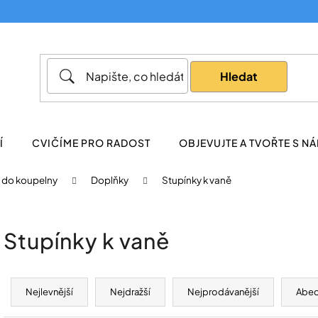
Co potřebujete najít?
Hledat
Doporučujeme
Í
CVIČÍME PRO RADOST
OBJEVUJTE A TVOŘTE S NÁ
do koupelny
Doplňky
Stupínky k vaně
Stupínky k vaně
Ř
a
Nejlevnější
Nejdražší
Nejprodávanější
Abe
z