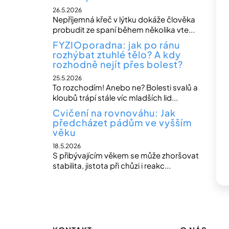
26.5.2026
Nepříjemná křeč v lýtku dokáže člověka
probudit ze spaní během několika vte...
FYZIOporadna: jak po ránu
rozhýbat ztuhlé tělo? A kdy
rozhodně nejít přes bolest?
25.5.2026
To rozchodím! Anebo ne? Bolesti svalů a
kloubů trápí stále víc mladších lid...
Cvičení na rovnováhu: Jak
předcházet pádům ve vyšším
věku
18.5.2026
S přibývajícím věkem se může zhoršovat
stabilita, jistota při chůzi i reakc...
Z
á