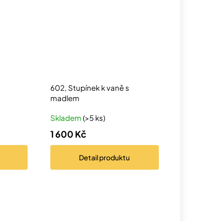
602, Stupínek k vaně s
madlem
Skladem
(>5 ks)
1 600 Kč
Detail
produktu