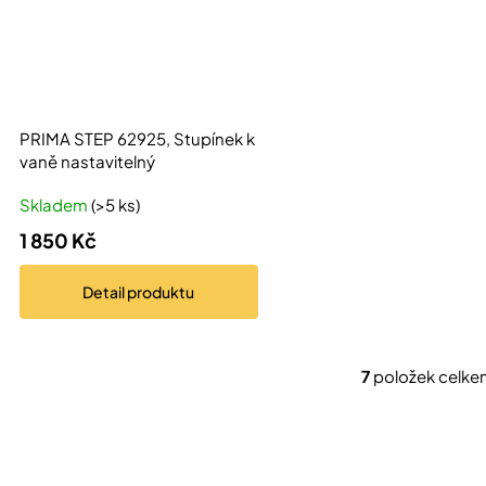
PRIMA STEP 62925, Stupínek k
vaně nastavitelný
Skladem
(>5 ks)
1 850 Kč
Detail
produktu
7
položek celke
O
v
l
á