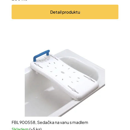
Detail
produktu
Přihlášení
FBL 900558, Sedačka na vanu s madlem
Skladem
(>5 ks)