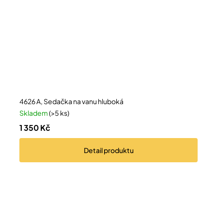
4626 A, Sedačka na vanu hluboká
Skladem
(>5 ks)
1 350 Kč
Detail
produktu