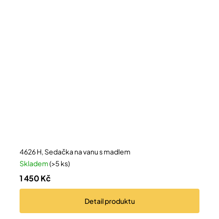
4626 H, Sedačka na vanu s madlem
Skladem
(>5 ks)
1 450 Kč
Detail
produktu