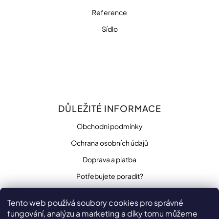
Reference
Přihlášení
Sídlo
DŮLEŽITÉ INFORMACE
Obchodní podmínky
Ochrana osobních údajů
Doprava a platba
Potřebujete poradit?
Tento web používá soubory cookies pro správné
fungování, analýzu a marketing a díky tomu můžeme
SLEDUJTE NÁS