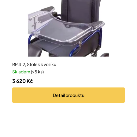
Přihlášení
RP 412, Stolek k vozíku
Skladem
(>5 ks)
3 620 Kč
Detail
produktu