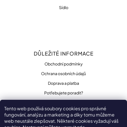
Sídlo
DŮLEŽITÉ INFORMACE
Obchodní podmínky
Ochrana osobních údajů
Doprava a platba
Potřebujete poradit?
Tento web používá soubory cookies pro správné
fungování, analýzu a marketing a díky tomu můžeme
SLEDUJTE NÁS
web neustále zlepšovat. Některé cookies vyžadují váš