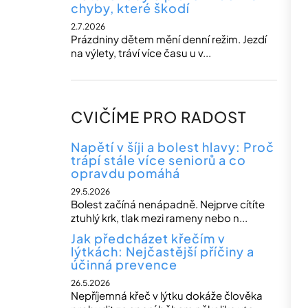
chyby, které škodí
2.7.2026
Prázdniny dětem mění denní režim. Jezdí
na výlety, tráví více času u v...
CVIČÍME PRO RADOST
Napětí v šíji a bolest hlavy: Proč
trápí stále více seniorů a co
opravdu pomáhá
29.5.2026
Bolest začíná nenápadně. Nejprve cítíte
ztuhlý krk, tlak mezi rameny nebo n...
Jak předcházet křečím v
lýtkách: Nejčastější příčiny a
účinná prevence
26.5.2026
Nepříjemná křeč v lýtku dokáže člověka