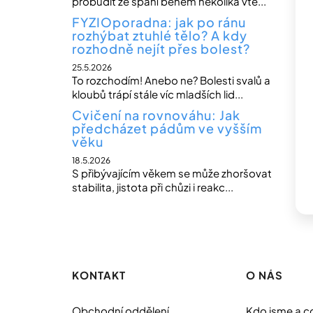
probudit ze spaní během několika vte...
FYZIOporadna: jak po ránu
rozhýbat ztuhlé tělo? A kdy
rozhodně nejít přes bolest?
25.5.2026
To rozchodím! Anebo ne? Bolesti svalů a
kloubů trápí stále víc mladších lid...
Cvičení na rovnováhu: Jak
předcházet pádům ve vyšším
věku
18.5.2026
S přibývajícím věkem se může zhoršovat
stabilita, jistota při chůzi i reakc...
Z
á
p
KONTAKT
O NÁS
a
Obchodní oddělení
Kdo jsme a c