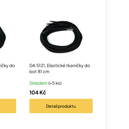
ničky do
DA 5121, Elastické tkaničky do
bot 81 cm
Skladem
(>5 ks)
104 Kč
Detail
produktu