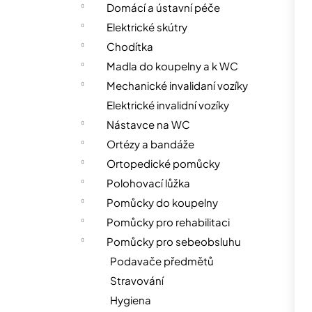
n
Domácí a ústavní péče
n
Elektrické skútry
í
Chodítka
p
Madla do koupelny a k WC
a
Mechanické invalidaní vozíky
n
Elektrické invalidní vozíky
e
Nástavce na WC
l
Ortézy a bandáže
Ortopedické pomůcky
Polohovací lůžka
Pomůcky do koupelny
Pomůcky pro rehabilitaci
Pomůcky pro sebeobsluhu
Podavače předmětů
Stravování
Hygiena