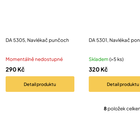
DA 5305, Navlékač punčoch
DA 5301, Navlékač po
Momentálně nedostupné
Skladem
(>5 ks)
290 Kč
320 Kč
Detail
produktu
Detail
produktu
8
položek celke
O
v
l
á