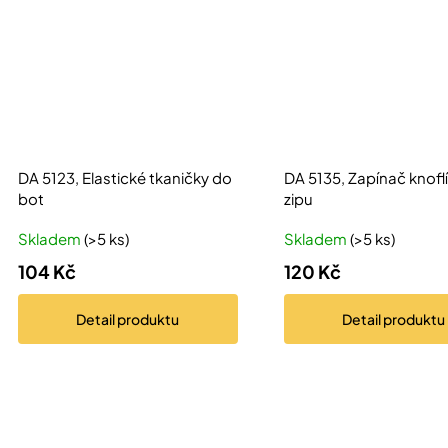
DA 5123, Elastické tkaničky do
DA 5135, Zapínač knofl
bot
zipu
Skladem
(>5 ks)
Skladem
(>5 ks)
104 Kč
120 Kč
Detail
produktu
Detail
produktu