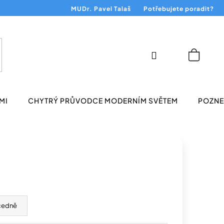
MUDr. Pavel Talaš
Potřebujete poradit?
Přihlášení
Nákup
košík
MI
CHYTRÝ PRŮVODCE MODERNÍM SVĚTEM
POZNEJ
cedně