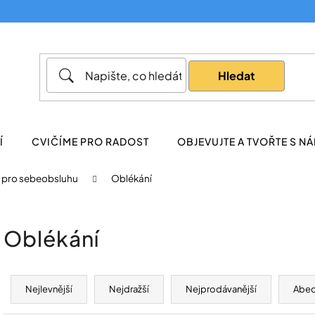
Co potřebujete najít?
Hledat
Doporučujeme
Í
CVIČÍME PRO RADOST
OBJEVUJTE A TVOŘTE S NÁ
pro sebeobsluhu
Oblékání
Oblékání
Ř
a
Nejlevnější
Nejdražší
Nejprodávanější
Abe
z