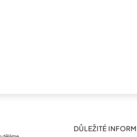
DŮLEŽITÉ INFOR
o děláme