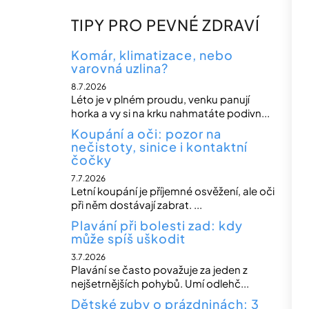
TIPY PRO PEVNÉ ZDRAVÍ
Komár, klimatizace, nebo
varovná uzlina?
8.7.2026
Léto je v plném proudu, venku panují
horka a vy si na krku nahmatáte podivn...
Koupání a oči: pozor na
nečistoty, sinice i kontaktní
čočky
7.7.2026
Letní koupání je příjemné osvěžení, ale oči
při něm dostávají zabrat. ...
Plavání při bolesti zad: kdy
může spíš uškodit
3.7.2026
Plavání se často považuje za jeden z
nejšetrnějších pohybů. Umí odlehč...
Dětské zuby o prázdninách: 3