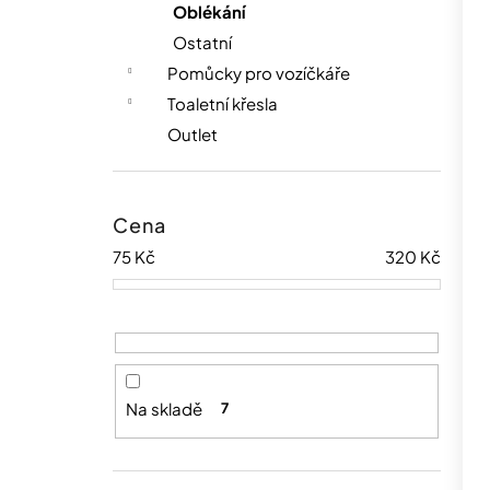
Oblékání
Ostatní
Pomůcky pro vozíčkáře
Toaletní křesla
Outlet
Cena
75
Kč
320
Kč
Na skladě
7