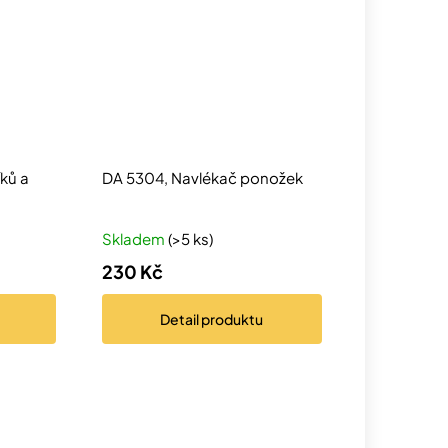
íků a
DA 5304, Navlékač ponožek
Skladem
(>5 ks)
230 Kč
Detail
produktu