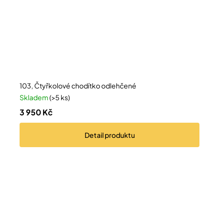
103, Čtyřkolové chodítko odlehčené
Skladem
(>5 ks)
3 950 Kč
Detail
produktu