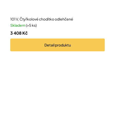
101 V, Čtyřkolové chodítko odlehčené
Skladem
(>5 ks)
3 408 Kč
Detail
produktu