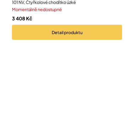
101 NV, Čtyřkolové chodítko úzké
Momentálně nedostupné
3 408 Kč
Detail
produktu