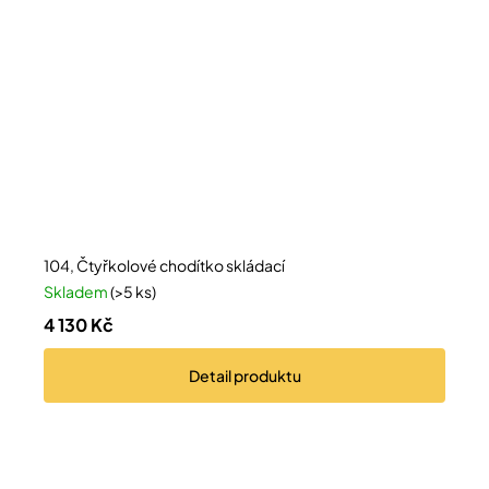
104, Čtyřkolové chodítko skládací
Skladem
(>5 ks)
4 130 Kč
Detail
produktu