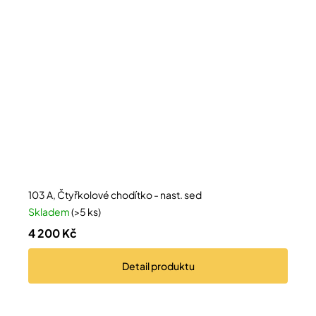
103 A, Čtyřkolové chodítko - nast. sed
Skladem
(>5 ks)
4 200 Kč
Detail
produktu