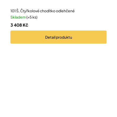
101 Š, Čtyřkolové chodítko odlehčené
Skladem
(>5 ks)
3 408 Kč
Detail
produktu