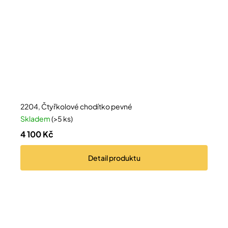
2204, Čtyřkolové chodítko pevné
Skladem
(>5 ks)
4 100 Kč
Detail
produktu