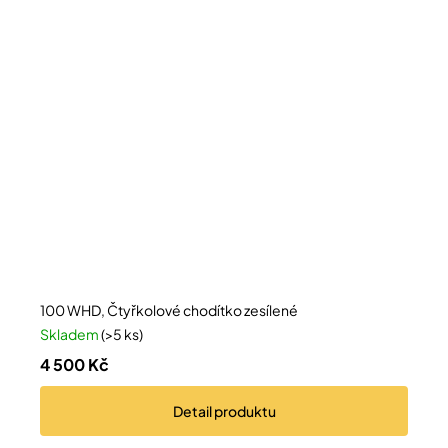
100 WHD, Čtyřkolové chodítko zesílené
Skladem
(>5 ks)
4 500 Kč
Detail
produktu