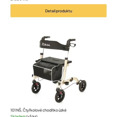
Detail
produktu
Přihlášení
101 NŠ, Čtyřkolové chodítko úzké
Skladem
(>5 ks)