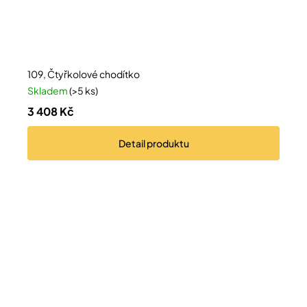
109, Čtyřkolové chodítko
Skladem
(>5 ks)
3 408 Kč
Detail
produktu