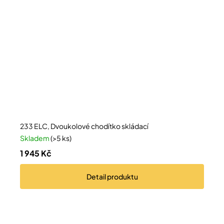
233 ELC, Dvoukolové chodítko skládací
Skladem
(>5 ks)
1 945 Kč
Detail
produktu