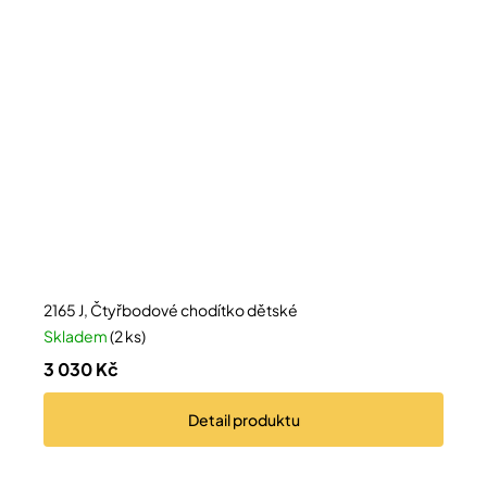
2165 J, Čtyřbodové chodítko dětské
Skladem
(2 ks)
3 030 Kč
Detail
produktu