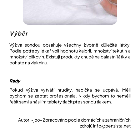
Výběr
Výživa sondou obsahuje všechny životně důležité látky.
Podle potřeby lékař volí hodnotu kalorií, množství tekutin a
množství bílkovin. Existují produkty chudé na balastní látky a
bohaté na vlákninu.
Rady
Pokud výživa vytváří hrudky, hadička se ucpává. Měli
bychom se zeptat profesionála. Nikdy bychom to neměli
řešit sami a násilím tablety tlačit přes sondu tlakem.
Autor: -jpo- Zpracováno podle domácích a zahraničních
zdrojů info@penzista.net