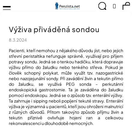
K
Přejít
Menu
Hledat
Ná
Přihlá
na
o
obsah
š
Zpět
Zpět
ko
KOMPENZAČNÍ
í
POMŮCKY
Výživa přiváděná sondou
k
C
TIPY
o
PRO
8.3.2024
p
PEVNÉ
ZDRAVÍ
o
Pacienti, kteří nemohou z nějakého důvodu jíst, nebo jejich
t
střevní peristaltika nefunguje správně, využívají pro příjem
CVIČÍME
potravy sondu. Jedná se o tenkou hadičku, která dopravuje
ř
PRO
výživu přímo do žaludku nebo tenkého střeva. Pokud je
e
RADOST
člověk schopný polykat, může využít tzv. nazogastrické
b
nebo nazojejunální sondy. Při zavádění živin a tekutin přímo
u
OBJEVUJTE
do žaludku, se využívá PEG sonda – perkutánní
A
j
endoskopická gastrostomie. Ta je zaváděna do žaludku
TVOŘTE
e
pomocí endoskopu. Jedná se o způsob tzv. enterální výživy.
S
Ta zahrnuje i sipping neboli popíjení tekuté stravy. Enterální
t
NÁMI
výživa je významná u pacientů, kteří jsou ohroženi malnutricí
e
z různých důvodů. Přitom takovýto způsob příjmu živin a
CHYTRÝ
n
tekutin příznivě ovlivňuje hojení ran a celkovou
PRŮVODCE
a
rekonvalescenci u dlouhodobě nemocných.
MODERNÍM
j
SVĚTEM