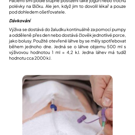
Pacienti smí podle stupně postižení také jogurt nebo trochu
polévky na lžičku. Ale jen, když jim to dovolil lékař a pouze
pod dohledem ošetřovatele.
Dávkování
Výživa se dostává do žaludku kontinuálně za pomocí pumpy
a odděleně přes den nebo dostává člověk jednotlivé porce,
jako bolusy. Použité otevřené láhve by se měly spotřebovat
během jednoho dne. Jedná se o láhve objemu 500 ml s
výživovou hodnotou 1 ml = 4,2 kJ. Jedna láhev má tudíž
hodnotu cca 2000 kJ.