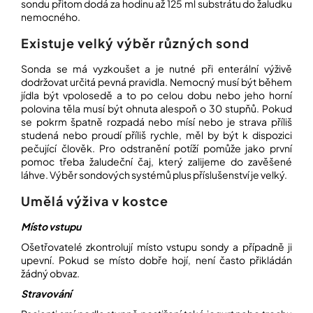
sondu přitom dodá za hodinu až 125 ml substrátu do žaludku
nemocného.
Existuje velký výběr různých sond
Sonda se má vyzkoušet a je nutné při enterální výživě
dodržovat určitá pevná pravidla. Nemocný musí být během
jídla být vpolosedě a to po celou dobu nebo jeho horní
polovina těla musí být ohnuta alespoň o 30 stupňů. Pokud
se pokrm špatně rozpadá nebo mísí nebo je strava příliš
studená nebo proudí příliš rychle, měl by být k dispozici
pečující člověk. Pro odstranění potíží pomůže jako první
pomoc třeba žaludeční čaj, který zalijeme do zavěšené
láhve. Výběr sondových systémů plus příslušenství je velký.
Umělá výživa v kostce
Místo vstupu
Ošetřovatelé zkontrolují místo vstupu sondy a případně ji
upevní. Pokud se místo dobře hojí, není často přikládán
žádný obvaz.
Stravování