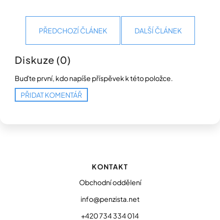
PŘEDCHOZÍ ČLÁNEK
DALŠÍ ČLÁNEK
Diskuze (0)
Buďte první, kdo napíše příspěvek k této položce.
PŘIDAT KOMENTÁŘ
Z
á
p
KONTAKT
a
t
Obchodní oddělení
í
info@penzista.net
+420 734 334 014