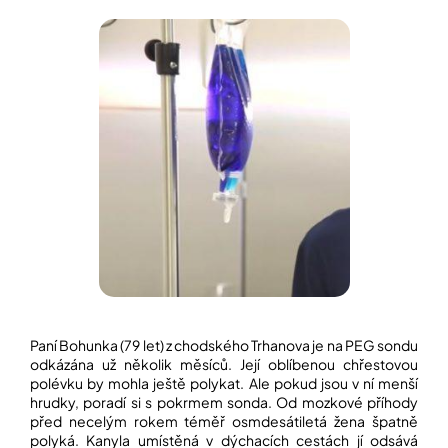
í
t
POZNEJTE
&
?
ZAŽIJTE,
CO
SE
PRÁVĚ
DĚJE
HLEDAT
VAŠE
SLOVA,
NAŠE
INSPIRACE
D
o
ZÁBAVA,
p
KTERÁ
POSÍLÍ
o
PAMĚŤ
r
I
u
KONCENTRACI
Paní Bohunka (79 let) z chodského Trhanova je na PEG sondu
č
odkázána už několik měsíců. Její oblíbenou chřestovou
u
BAZAR
polévku by mohla ještě polykat. Ale pokud jsou v ní menší
j
A
hrudky, poradí si s pokrmem sonda. Od mozkové příhody
e
REPASOVANÉ
před necelým rokem téměř osmdesátiletá žena špatně
m
POMŮCKY
polyká. Kanyla umístěná v dýchacích cestách jí odsává
e