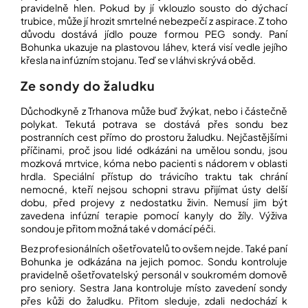
pravidelně hlen. Pokud by jí vklouzlo sousto do dýchací
trubice, může jí hrozit smrtelné nebezpečí z aspirace. Z toho
důvodu dostává jídlo pouze formou PEG sondy. Paní
Přihlášení
Bohunka ukazuje na plastovou láhev, která visí vedle jejího
křesla na infúzním stojanu. Teď se v láhvi skrývá oběd.
Ze sondy do žaludku
Důchodkyně z Trhanova může buď žvýkat, nebo i částečně
polykat. Tekutá potrava se dostává přes sondu bez
postranních cest přímo do prostoru žaludku. Nejčastějšími
příčinami, proč jsou lidé odkázáni na umělou sondu, jsou
mozková mrtvice, kóma nebo pacienti s nádorem v oblasti
hrdla. Speciální přístup do trávicího traktu tak chrání
nemocné, kteří nejsou schopni stravu přijímat ústy delší
dobu, před projevy z nedostatku živin. Nemusí jim být
zavedena infúzní terapie pomocí kanyly do žíly. Výživa
sondou je přitom možná také v domácí péči.
Bez profesionálních ošetřovatelů to ovšem nejde. Také paní
Bohunka je odkázána na jejich pomoc. Sondu kontroluje
pravidelně ošetřovatelský personál v soukromém domově
pro seniory. Sestra Jana kontroluje místo zavedení sondy
přes kůži do žaludku. Přitom sleduje, zdali nedochází k