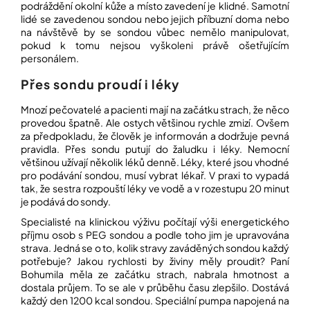
podráždění okolní kůže a místo zavedení je klidné. Samotní
lidé se zavedenou sondou nebo jejich příbuzní doma nebo
na návštěvě by se sondou vůbec nemělo manipulovat,
pokud k tomu nejsou vyškoleni právě ošetřujícím
personálem.
Přes sondu proudí i léky
Mnozí pečovatelé a pacienti mají na začátku strach, že něco
provedou špatně. Ale ostych většinou rychle zmizí. Ovšem
za předpokladu, že člověk je informován a dodržuje pevná
pravidla. Přes sondu putují do žaludku i léky. Nemocní
většinou užívají několik léků denně. Léky, které jsou vhodné
pro podávání sondou, musí vybrat lékař. V praxi to vypadá
tak, že sestra rozpouští léky ve vodě a v rozestupu 20 minut
je podává do sondy.
Specialisté na klinickou výživu počítají výši energetického
příjmu osob s PEG sondou a podle toho jim je upravována
strava. Jedná se o to, kolik stravy zaváděných sondou každý
potřebuje? Jakou rychlosti by živiny měly proudit? Paní
Bohumila měla ze začátku strach, nabrala hmotnost a
dostala průjem. To se ale v průběhu času zlepšilo. Dostává
každý den 1200 kcal sondou. Speciální pumpa napojená na