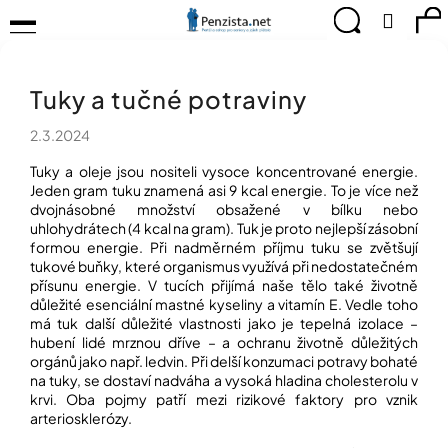
K
Přejít
Menu
Hledat
Ná
Přihlá
na
o
obsah
š
Zpět
Zpět
ko
KOMPENZAČNÍ
í
POMŮCKY
Tuky a tučné potraviny
k
C
TIPY
o
PRO
2.3.2024
p
PEVNÉ
ZDRAVÍ
o
Tuky a oleje jsou nositeli vysoce koncentrované energie.
t
Jeden gram tuku znamená asi 9 kcal energie. To je více než
CVIČÍME
dvojnásobné množství obsažené v bílku nebo
ř
PRO
uhlohydrátech (4 kcal na gram). Tuk je proto nejlepší zásobní
e
RADOST
formou energie. Při nadměrném příjmu tuku se zvětšují
b
tukové buňky, které organismus využívá při nedostatečném
u
OBJEVUJTE
přísunu energie. V tucích přijímá naše tělo také životně
A
j
důležité esenciální mastné kyseliny a vitamín E. Vedle toho
TVOŘTE
e
má tuk další důležité vlastnosti jako je tepelná izolace –
S
hubení lidé mrznou dříve – a ochranu životně důležitých
t
NÁMI
orgánů jako např. ledvin. Při delší konzumaci potravy bohaté
e
na tuky, se dostaví nadváha a vysoká hladina cholesterolu v
CHYTRÝ
n
krvi. Oba pojmy patří mezi rizikové faktory pro vznik
PRŮVODCE
a
arteriosklerózy.
MODERNÍM
j
SVĚTEM