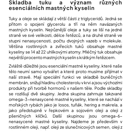
í
Skladba tuku a význam různých
esenciálních mastných kyselin
t
POZNEJTE
&
?
ZAŽIJTE,
Tuky a oleje se skládají z větší části z triglyceridů. Jedná se
CO
přitom o spojení glycerolu a tří na něm navázaných
SE
mastných kyselin. Nejrůznější oleje a tuky se liší na jedné
PRÁVĚ
straně ve své velikosti, délce řetězců, a na druhé straně ve
DĚJE
stupni nenasycenosti, počtu dvojných vazeb v molekule.
HLEDAT
Většina rostlinných a zvířecích tuků obsahuje mastné
VAŠE
kyseliny se 14 až 22 uhlíkovými atomy. Mléčný tuk obsahuje
SLOVA,
největší procento mastných kyselin s krátkým řetězcem.
NAŠE
INSPIRACE
Zvláště důležité jsou esenciální mastné kyseliny, které naše
D
tělo neumí samo vytvářet a které proto musíme přijímat v
o
ZÁBAVA,
naší stravě. Mají speciální funkci ve skladbě buněčných
p
KTERÁ
membrán, snižují hladinu cholesterolu v krvi a jsou výchozími
POSÍLÍ
o
produkty při tvorbě hormonů v našem těle. Podle skladby
PAMĚŤ
r
se rozlišují dvě skupiny. Jedna skupina zahrnuje takzvané
I
u
KONCENTRACI
omega-3-nenasycené mastné kyseliny, které se nachází v
č
mořských rybách jako je losos, tuňák, hering a makrela, a
u
jako předstupně v řepkovém a sojovém oleji a oleji z
BAZAR
j
A
pšeničných klíčků. Další skupinou jsou omega-6-
e
REPASOVANÉ
nenasycené mastné kyseliny. Najdeme je především v
m
POMŮCKY
rostlinném oleji, např. oleji ze slunečnicových semen, oleji z
e