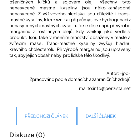
pšeničných klíčků a sojovém oleji. Všechny tyto
nenasycené mastné kyseliny jsou několikanásobně
nenasycené. Z výživového hlediska jsou důležité i trans-
Přihlášení
mastné kyseliny, které vznikají při průmyslové hydrogenaci z
nenasycených mastných kyselin. To se děje např. při výrobě
margarínu z rostlinných olejů, kdy vznikají jako vedlejší
produkt. Jsou také v menším množství obsaženy v másle a
zvířecím mase. Trans-mastné kyseliny zvyšují hladinu
krevního cholesterolu. Při výrobě margarinu jsou upraveny
tak, aby jejich obsah nebyl pro lidské tělo škodlivý.
Autor:
-jpo-
Zpracováno podle domácích a zahraničních zdrojů
mailto:info@penzista.net
PŘEDCHOZÍ ČLÁNEK
DALŠÍ ČLÁNEK
Diskuze (0)