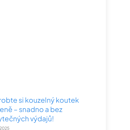
robte si kouzelný koutek
leně – snadno a bez
ytečných výdajů!
.2025