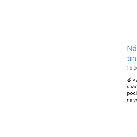
Ná
tr
1.8.
🍎 V
snad
poci
na v