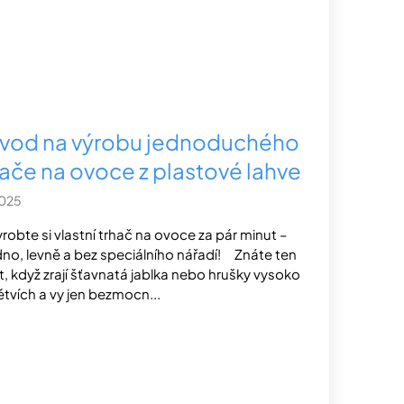
vod na výrobu jednoduchého
hače na ovoce z plastové lahve
2025
yrobte si vlastní trhač na ovoce za pár minut –
no, levně a bez speciálního nářadí! Znáte ten
t, když zrají šťavnatá jablka nebo hrušky vysoko
ětvích a vy jen bezmocn...