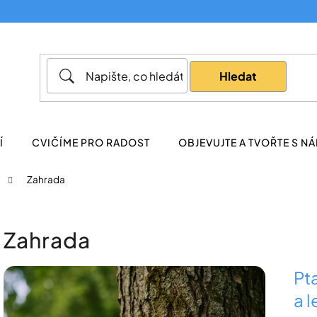
Co potřebujete najít?
Hledat
Doporučujeme
Í
CVIČÍME PRO RADOST
OBJEVUJTE A TVOŘTE S NÁ
Zahrada
Zahrada
V
Pta
ý
a 
p