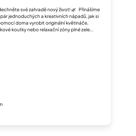
dechněte své zahradě nový život! 🌿 Přinášíme
pár jednoduchých a kreativních nápadů, jak si
omocí doma vyrobit originální květináče,
nkové koutky nebo relaxační zóny plné zele...
em