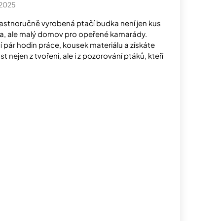
.2025
lastnoručně vyrobená ptačí budka není jen kus
a, ale malý domov pro opeřené kamarády.
í pár hodin práce, kousek materiálu a získáte
st nejen z tvoření, ale i z pozorování ptáků, kteří