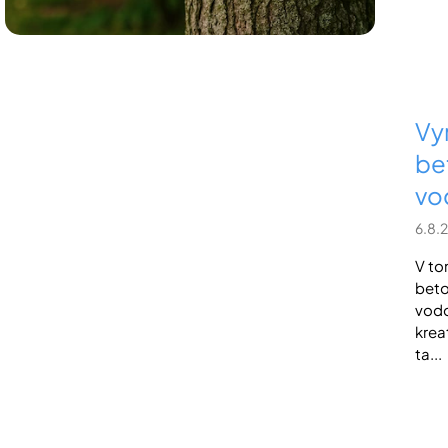
Vy
be
vo
6.8.
V to
beto
vodo
krea
ta...