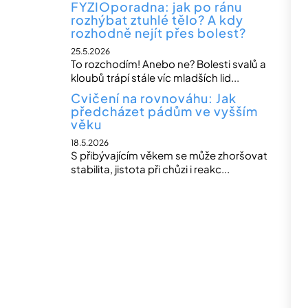
FYZIOporadna: jak po ránu
rozhýbat ztuhlé tělo? A kdy
rozhodně nejít přes bolest?
25.5.2026
To rozchodím! Anebo ne? Bolesti svalů a
kloubů trápí stále víc mladších lid...
Cvičení na rovnováhu: Jak
předcházet pádům ve vyšším
věku
18.5.2026
S přibývajícím věkem se může zhoršovat
stabilita, jistota při chůzi i reakc...