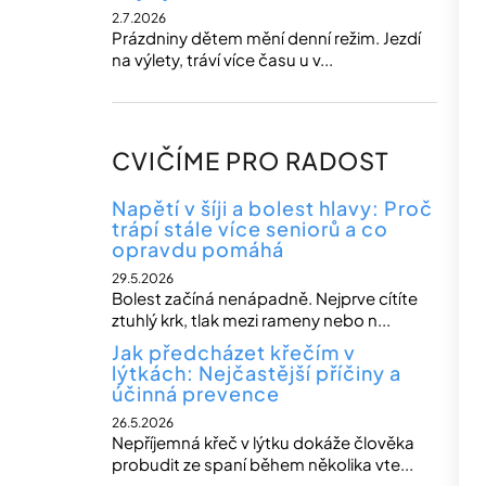
2.7.2026
Prázdniny dětem mění denní režim. Jezdí
na výlety, tráví více času u v...
CVIČÍME PRO RADOST
Napětí v šíji a bolest hlavy: Proč
trápí stále více seniorů a co
opravdu pomáhá
29.5.2026
Bolest začíná nenápadně. Nejprve cítíte
ztuhlý krk, tlak mezi rameny nebo n...
Jak předcházet křečím v
lýtkách: Nejčastější příčiny a
účinná prevence
26.5.2026
Nepříjemná křeč v lýtku dokáže člověka
probudit ze spaní během několika vte...