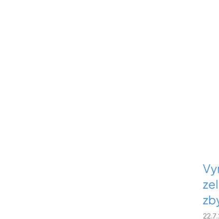
Vy
ze
zb
22.7