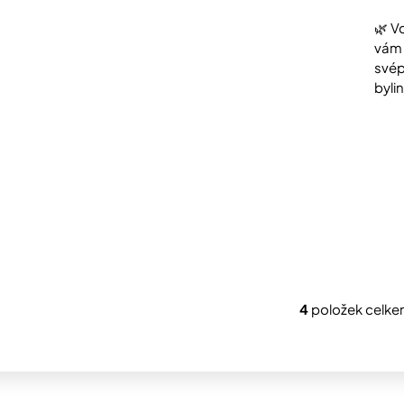
🌿 V
vám 
svép
byli
4
položek celk
O
v
l
á