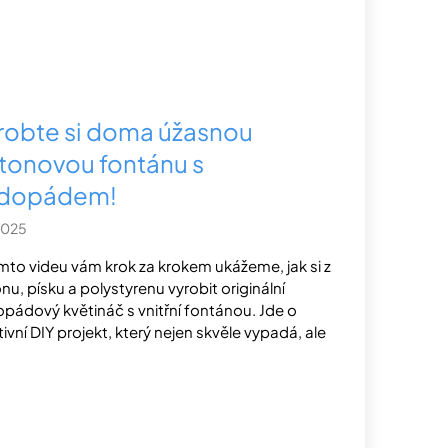
robte si doma úžasnou
tonovou fontánu s
dopádem!
2025
mto videu vám krok za krokem ukážeme, jak si z
nu, písku a polystyrenu vyrobit originální
pádový květináč s vnitřní fontánou. Jde o
tivní DIY projekt, který nejen skvěle vypadá, ale