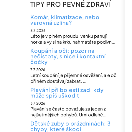
n
TIPY PRO PEVNÉ ZDRAVÍ
n
í
Komár, klimatizace, nebo
varovná uzlina?
p
8.7.2026
a
Léto je v plném proudu, venku panují
n
horka a vy si na krku nahmatáte podivn...
e
Koupání a oči: pozor na
nečistoty, sinice i kontaktní
l
čočky
7.7.2026
Letní koupání je příjemné osvěžení, ale oči
při něm dostávají zabrat. ...
Plavání při bolesti zad: kdy
může spíš uškodit
3.7.2026
Plavání se často považuje za jeden z
nejšetrnějších pohybů. Umí odlehč...
Dětské zuby o prázdninách: 3
chyby, které škodí