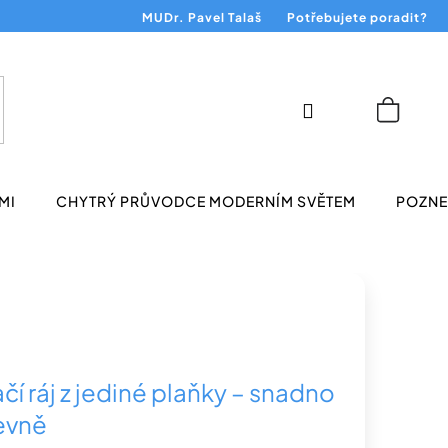
MUDr. Pavel Talaš
Potřebujete poradit?
Přihlášení
Nákup
košík
MI
CHYTRÝ PRŮVODCE MODERNÍM SVĚTEM
POZNEJ
čí ráj z jediné plaňky – snadno
levně