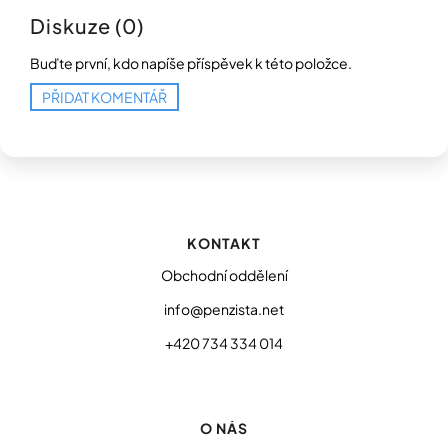
Diskuze (0)
Buďte první, kdo napíše příspěvek k této položce.
PŘIDAT KOMENTÁŘ
Z
á
p
KONTAKT
a
t
Obchodní oddělení
í
info@penzista.net
+420 734 334 014
O NÁS