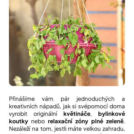
í
t
POZNEJTE
&
?
ZAŽIJTE,
CO
SE
PRÁVĚ
DĚJE
HLEDAT
VAŠE
SLOVA,
NAŠE
INSPIRACE
D
o
ZÁBAVA,
p
KTERÁ
POSÍLÍ
o
PAMĚŤ
r
I
u
Přinášíme vám pár jednoduchých a
KONCENTRACI
č
kreativních nápadů, jak si svépomocí doma
u
vyrobit originální
květináče
,
bylinkové
BAZAR
j
A
koutky
nebo
relaxační zóny plné zeleně
.
e
REPASOVANÉ
m
POMŮCKY
Nezáleží na tom, jestli máte velkou zahradu,
e