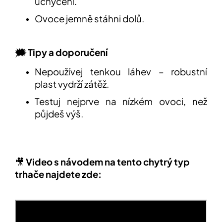
uchycení.
Ovoce jemně stáhni dolů.
🗯️ Tipy a doporučení
Nepoužívej tenkou láhev – robustní
plast vydrží zátěž.
Testuj nejprve na nízkém ovoci, než
půjdeš výš.
🎥
Video s návodem na tento chytrý typ
trhače najdete zde: