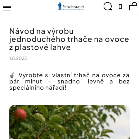
K
Přejít
Menu
Hledat
Ná
Přihlá
na
o
obsah
š
Zpět
Zpět
ko
KOMPENZAČNÍ
í
POMŮCKY
Návod na výrobu
k
C
TIPY
jednoduchého trhače na ovoce
o
PRO
p
z plastové lahve
PEVNÉ
ZDRAVÍ
o
1.8.2025
t
CVIČÍME
ř
PRO
e
RADOST
🍎 Vyrobte si vlastní trhač na ovoce za
b
pár minut – snadno, levně a bez
u
speciálního nářadí!
OBJEVUJTE
A
j
TVOŘTE
e
S
t
NÁMI
e
CHYTRÝ
n
PRŮVODCE
a
MODERNÍM
j
SVĚTEM