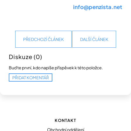
info@penzista.net
PŘEDCHOZÍ ČLÁNEK
DALŠÍ ČLÁNEK
Diskuze (0)
Buďte první, kdo napíše příspěvek k této položce.
PŘIDAT KOMENTÁŘ
Z
á
p
KONTAKT
a
t
Obchodní oddělení