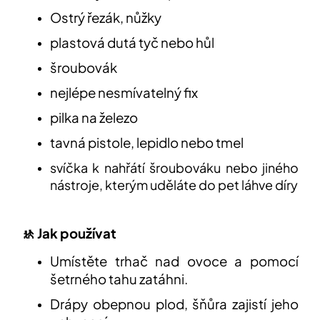
Ostrý řezák, nůžky
plastová dutá tyč nebo hůl
šroubovák
nejlépe nesmívatelný fix
pilka na železo
tavná pistole, lepidlo nebo tmel
svíčka k nahřátí
šroubováku
nebo jiného
nástroje, kterým uděláte do pet láhve díry
🚸 Jak používat
Umístěte trhač nad ovoce a pomocí
šetrného tahu zatáhni.
Drápy obepnou plod, šňůra zajistí jeho