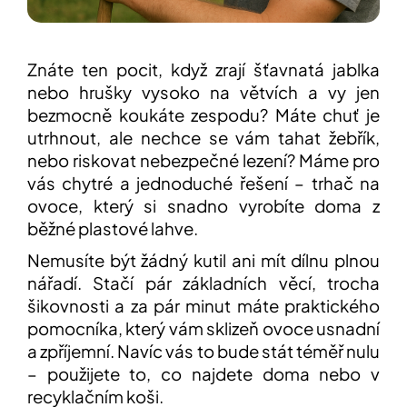
Přihlášení
Znáte ten pocit, když zrají šťavnatá jablka
nebo hrušky vysoko na větvích a vy jen
bezmocně koukáte zespodu? Máte chuť je
utrhnout, ale nechce se vám tahat žebřík,
nebo riskovat nebezpečné lezení? Máme pro
vás chytré a jednoduché řešení – trhač na
ovoce, který si snadno vyrobíte doma z
běžné plastové lahve.
Nemusíte být žádný kutil ani mít dílnu plnou
nářadí. Stačí pár základních věcí, trocha
šikovnosti a za pár minut máte praktického
pomocníka, který vám sklizeň ovoce usnadní
a zpříjemní. Navíc vás to bude stát téměř nulu
– použijete to, co najdete doma nebo v
recyklačním koši.