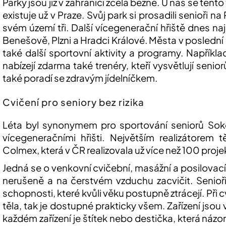
Parky jsou již v zahraničí zcela běžné. U nás se ten
existuje už v Praze. Svůj park si prosadili senioři 
svém území tři. Další vícegenerační hřiště dnes na
Benešově, Plzni a Hradci Králové. Města v poslední
také další sportovní aktivity a programy. Napříkla
nabízejí zdarma také trenéry, kteří vysvětlují seni
také poradí se zdravým jídelníčkem.
Cvičení pro seniory bez rizika
Léta byl synonymem pro sportování seniorů Soko
vícegeneračními hřišti. Největším realizátorem 
Colmex, která v ČR realizovala už více než 100 proje
Jedná se o venkovní cvičební, masážní a posilovací 
nerušeně a na čerstvém vzduchu zacvičit. Senioři
schopnosti, které kvůli věku postupně ztrácejí. Při
těla, tak je dostupné prakticky všem. Zařízení js
každém zařízení je štítek nebo destička, která náz