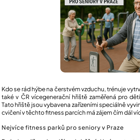
Kdo se rád hýbe na čerstvém vzduchu, trénuje vytrva
také v ČR vícegenerační hřiště zaměřená pro děti
Tato hřiště jsou vybavena zařízeními speciálně vyvin
cvičení v těchto fitness parcích má zájem čím dál ví
Nejvíce fitness parků pro seniory v Praze