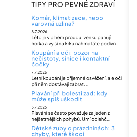
n
TIPY PRO PEVNÉ ZDRAVÍ
n
í
Komár, klimatizace, nebo
varovná uzlina?
p
8.7.2026
a
Léto je v plném proudu, venku panují
n
horka a vy si na krku nahmatáte podivn...
e
Koupání a oči: pozor na
nečistoty, sinice i kontaktní
l
čočky
7.7.2026
Letní koupání je příjemné osvěžení, ale oči
při něm dostávají zabrat. ...
Plavání při bolesti zad: kdy
může spíš uškodit
3.7.2026
Plavání se často považuje za jeden z
nejšetrnějších pohybů. Umí odlehč...
Dětské zuby o prázdninách: 3
chyby, které škodí