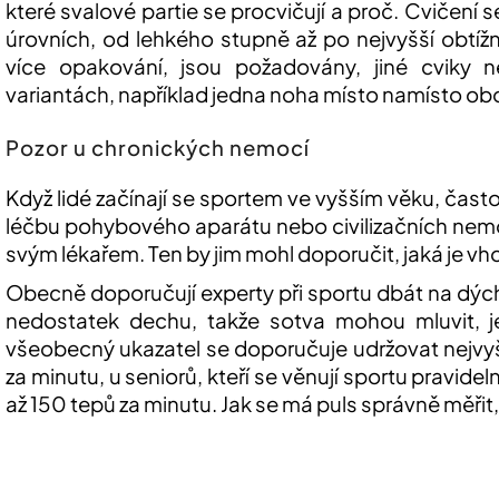
které svalové partie se procvičují a proč. Cvičení
úrovních, od lehkého stupně až po nejvyšší obtíž
více opakování, jsou požadovány, jiné cviky n
variantách, například jedna noha místo namísto o
Pozor u chronických nemocí
Když lidé začínají se sportem ve vyšším věku, čas
léčbu pohybového aparátu nebo civilizačních nemocí
svým lékařem. Ten by jim mohl doporučit, jaká je vhod
Obecně doporučují experty při sportu dbát na dýchán
nedostatek dechu, takže sotva mohou mluvit, je 
všeobecný ukazatel se doporučuje udržovat nejvyšší
za minutu, u seniorů, kteří se věnují sportu pravide
až 150 tepů za minutu. Jak se má puls správně měřit,