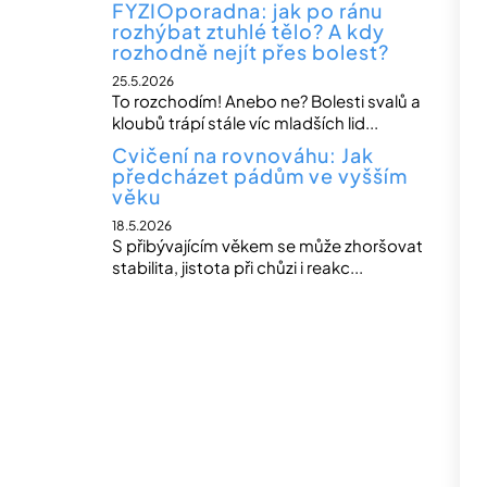
FYZIOporadna: jak po ránu
rozhýbat ztuhlé tělo? A kdy
rozhodně nejít přes bolest?
25.5.2026
To rozchodím! Anebo ne? Bolesti svalů a
kloubů trápí stále víc mladších lid...
Cvičení na rovnováhu: Jak
předcházet pádům ve vyšším
věku
18.5.2026
S přibývajícím věkem se může zhoršovat
stabilita, jistota při chůzi i reakc...