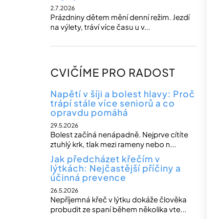
2.7.2026
Prázdniny dětem mění denní režim. Jezdí
na výlety, tráví více času u v...
CVIČÍME PRO RADOST
Napětí v šíji a bolest hlavy: Proč
trápí stále více seniorů a co
opravdu pomáhá
29.5.2026
Bolest začíná nenápadně. Nejprve cítíte
ztuhlý krk, tlak mezi rameny nebo n...
Jak předcházet křečím v
lýtkách: Nejčastější příčiny a
účinná prevence
26.5.2026
Nepříjemná křeč v lýtku dokáže člověka
probudit ze spaní během několika vte...