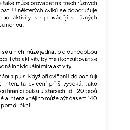
 se také může provádět na třech různých
nost. U některých cviků se doporučuje
ebo aktivity se provádějí v různých
bou nohou.
to se u nich může jednat o dlouhodobou
. Tyto aktivity by měli konzultovat se
ná individuální míra aktivity.
í a puls. Když při cvičení lidé pociťují
intenzita cvičení příliš vysoká. Jako
 hranici pulsu u starších lidí 120 tepů
lně a intenzivněji to může být časem 140
 poradí lékař.