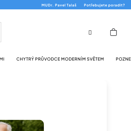
MUDr. Pavel Talaš
Potřebujete poradit?
Přihlášení
Nákup
košík
MI
CHYTRÝ PRŮVODCE MODERNÍM SVĚTEM
POZNEJ