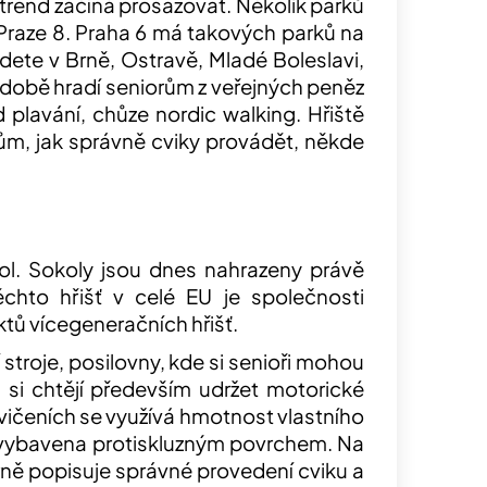
to trend začíná prosazovat. Několik parků
na Praze 8. Praha 6 má takových parků na
jdete v Brně, Ostravě, Mladé Boleslavi,
 době hradí seniorům z veřejných peněz
d plavání, chůze nordic walking. Hřiště
orům, jak správně cviky provádět, někde
l. Sokoly jsou dnes nahrazeny právě
těchto hřišť v celé EU je společnosti
ktů vícegeneračních hřišť.
stroje, posilovny, kde si senioři mohou
 si chtějí především udržet motorické
 cvičeních se využívá hmotnost vlastního
ou vybavena protiskluzným povrchem. Na
orně popisuje správné provedení cviku a