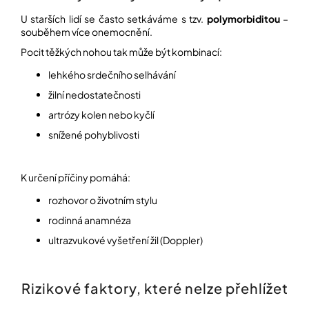
U starších lidí se často setkáváme s tzv.
polymorbiditou
–
souběhem více onemocnění.
Pocit těžkých nohou tak může být kombinací:
lehkého srdečního selhávání
žilní nedostatečnosti
artrózy kolen nebo kyčlí
snížené pohyblivosti
K určení příčiny pomáhá:
rozhovor o životním stylu
rodinná anamnéza
ultrazvukové vyšetření žil (Doppler)
Rizikové faktory, které nelze přehlížet