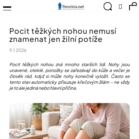
K
Přejít
Menu
Hledat
Ná
Přihlá
na
o
obsah
š
Zpět
Zpět
ko
KOMPENZAČNÍ
í
POMŮCKY
Pocit těžkých nohou nemusí
k
C
TIPY
znamenat jen žilní potíže
o
PRO
p
PEVNÉ
9.1.2026
ZDRAVÍ
o
t
CVIČÍME
Pocit těžkých nohou zná mnoho starších lidí. Nohy jsou
ř
PRO
unavené, oteklé, ponožky se zařezávají do kůže a večer je
e
RADOST
člověk rád, když si může nohy konečně vyložit. Často se
b
tento stav automaticky přisuzuje křečovým žilám – ne vždy
u
OBJEVUJTE
je to ale jediná nebo hlavní příčina.
A
j
TVOŘTE
e
S
t
NÁMI
e
CHYTRÝ
n
PRŮVODCE
a
MODERNÍM
j
SVĚTEM