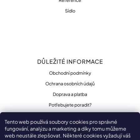
Sídlo
DŮLEŽITÉ INFORMACE
Obchodní podmínky
Ochrana osobních údajů
Doprava a platba
Potřebujete poradit?
Tento web používá soubory cookies pro správné
fungování, analýzu a marketing a díky tomu můžeme
SLEDUJTE NÁS
web neustále zlepšovat. Některé cookies vyžadují váš