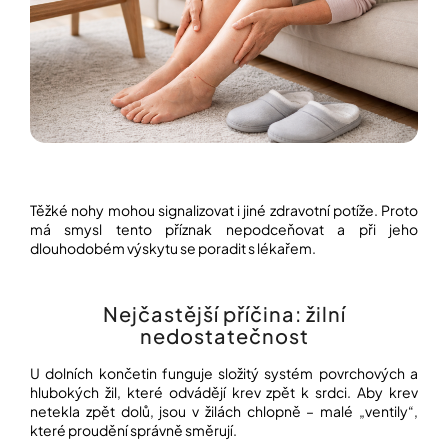
í
t
POZNEJTE
&
?
ZAŽIJTE,
CO
SE
PRÁVĚ
DĚJE
HLEDAT
VAŠE
SLOVA,
NAŠE
Těžké nohy mohou signalizovat i jiné zdravotní potíže. Proto
INSPIRACE
má smysl tento příznak nepodceňovat a při jeho
D
dlouhodobém výskytu se poradit s lékařem.
o
ZÁBAVA,
p
KTERÁ
POSÍLÍ
o
PAMĚŤ
r
Nejčastější příčina: žilní
I
u
nedostatečnost
KONCENTRACI
č
u
U dolních končetin funguje složitý systém povrchových a
BAZAR
j
hlubokých žil, které odvádějí krev zpět k srdci. Aby krev
A
e
REPASOVANÉ
netekla zpět dolů, jsou v žilách chlopně – malé „ventily“,
m
POMŮCKY
které proudění správně směrují.
e