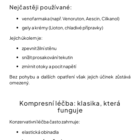
Nejčastěji používané:
venofarmaka (např. Venoruton, Aescin, Cilkanol)
gely a krémy (Lioton, chladivé přípravky)
Jejich úkolem je:
zpevnit žilní stěnu
snížit prosakování tekutin
zmírnit otoky a pocit napětí
Bez pohybu a dalších opatření však jejich účinek zůstává
omezený.
Kompresní léčba: klasika, která
funguje
Konzervativní léčba často zahrnuje:
elastická obinadla