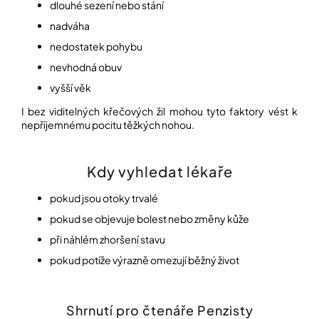
dlouhé sezení nebo stání
nadváha
nedostatek pohybu
nevhodná obuv
vyšší věk
I bez viditelných křečových žil mohou tyto faktory vést k
nepříjemnému pocitu těžkých nohou.
Kdy vyhledat lékaře
pokud jsou otoky trvalé
pokud se objevuje bolest nebo změny kůže
při náhlém zhoršení stavu
pokud potíže výrazně omezují běžný život
Shrnutí pro čtenáře Penzisty