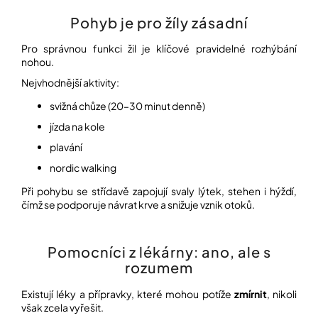
Pohyb je pro žíly zásadní
Pro správnou funkci žil je klíčové pravidelné rozhýbání
nohou.
Nejvhodnější aktivity:
svižná chůze (20–30 minut denně)
jízda na kole
plavání
nordic walking
Při pohybu se střídavě zapojují svaly lýtek, stehen i hýždí,
čímž se podporuje návrat krve a snižuje vznik otoků.
Pomocníci z lékárny: ano, ale s
rozumem
Existují léky a přípravky, které mohou potíže
zmírnit
, nikoli
však zcela vyřešit.