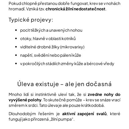
Pokud chlopně přestanou dobře fungovat, krev se v nohách
hromadí. Vzniká tzv.
chronická žilní nedostatečnost
.
Přihlášení
Typické projevy:
pocit těžkých a unavených nohou
otoky, hlavně v oblasti kotníků
viditelné drobné žilky (mikrovarixy)
napětí, svědění nebo pálení kůže
v pokročilých stádiích změny kůže a bércové vředy
Úleva existuje – ale jen dočasná
Mnoho lidí si instinktivně uleví tak, že si
zvedne nohy do
vyvýšené polohy
. To skutečně pomůže – krev se snáze vrací
směrem k srdci. Tato úleva je ale pouze krátkodobá.
Dlouhodobým řešením je
aktivní zapojení svalů
, které
fungují jako přirozená „žilní pumpa“.