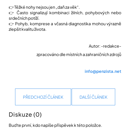
👉 Těžké nohy nejsou jen „daň za věk“.
👉 Často signalizují kombinaci žilních, pohybových nebo
srdečních potíží.
👉 Pohyb, komprese a včasná diagnostika mohou výrazně
zlepšit kvalitu života.
Autor: -redakce-
zpracováno dle místních a zahraničních zdrojů
info@penzista.net
PŘEDCHOZÍ ČLÁNEK
DALŠÍ ČLÁNEK
Diskuze (0)
Buďte první, kdo napíše příspěvek k této položce.