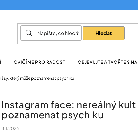
Co potřebujete najít?
Hledat
Doporučujeme
Í
CVIČÍME PRO RADOST
OBJEVUJTE A TVOŘTE S NÁ
 krásy, který může poznamenat psychiku
Instagram face: nereálný kult
poznamenat psychiku
8.1.2026