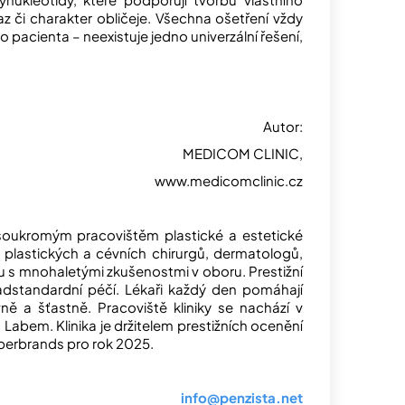
raz či charakter obličeje. Všechna ošetření vždy
o pacienta – neexistuje jedno univerzální řešení,
Autor:
MEDICOM CLINIC,
www.medicomclinic.cz
soukromým pracovištěm plastické a estetické
plastických a cévních chirurgů, dermatologů,
 s mnohaletými zkušenostmi v oboru. Prestižní
nadstandardní péčí. Lékaři každý den pomáhají
ě a šťastně. Pracoviště kliniky se nachází v
 Labem. Klinika je držitelem prestižních ocenění
perbrands pro rok 2025.
info@penzista.net