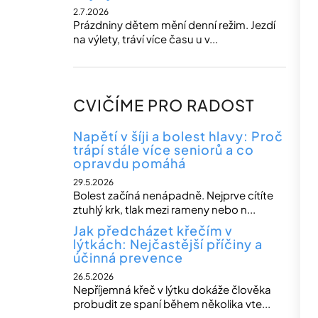
2.7.2026
Prázdniny dětem mění denní režim. Jezdí
na výlety, tráví více času u v...
CVIČÍME PRO RADOST
Napětí v šíji a bolest hlavy: Proč
trápí stále více seniorů a co
opravdu pomáhá
29.5.2026
Bolest začíná nenápadně. Nejprve cítíte
ztuhlý krk, tlak mezi rameny nebo n...
Jak předcházet křečím v
lýtkách: Nejčastější příčiny a
účinná prevence
26.5.2026
Nepříjemná křeč v lýtku dokáže člověka
probudit ze spaní během několika vte...