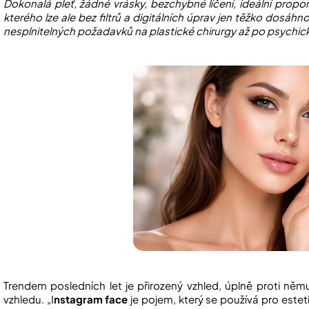
Dokonalá pleť, žádné vrásky, bezchybné líčení, ideální proporc
kterého lze ale bez filtrů a digitálních úprav jen těžko dosáhn
nesplnitelných požadavků na plastické chirurgy až po psychic
Trendem posledních let je přirozený vzhled, úplně proti n
vzhledu. „I
nstagram face
je pojem, který se používá pro estet