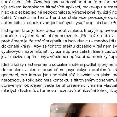
sociálních sítích. Označuje snahu dosáhnout uniformního, a
výsledkem kombinace filtračních aplikací, make-upu a estet
hladká pleť bez jediné nedokonalosti, výrazně plné rty, úzký n
čelist. V reakci na tento trend se stále více prosazuje opa
autenticitu a respektování jedinečných rysů,“ popsala Lucie P
Instagram face je iluze, dosáhnout vzhledu, který je upravován 
náročné a výsledek působí nepřirozeně. „Přestože tento vzh
problémem je, že ztrácí originalitu a individualitu – mnoho lidí
dokonalé krásy‘. Aby se tohoto efektu dosáhlo v reálném s
výplňových materiálů, nití, výrazná úprava čelistní linie a čas
je ale naživo nepřirozený a většinou nepůsobí harmonicky,“ up
Ideálu krásy nastavenému sociálními sítěmi podléhají zejmén
dokonalém vzhledu spouštěčem psychických problémů. „Nej
generaci, pro kterou jsou sociální sítě hlavním vizuálním mě
nerozhoduje tolik jako míra kontaktu s filtrovaným obsahem. 
upraveným obličejem vede ke zhoršenému vnímání vlastníh
mladých dívek může formovat nezdravé očekávání toho, jak by