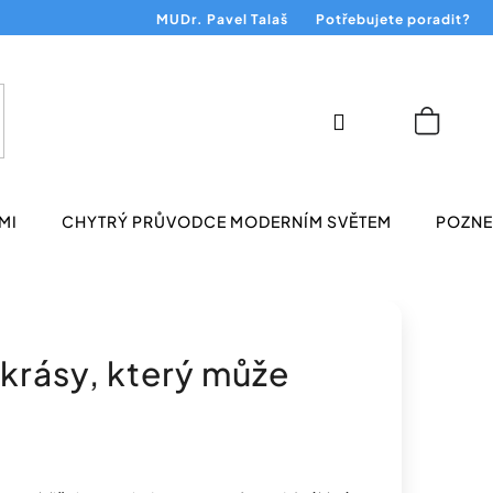
MUDr. Pavel Talaš
Potřebujete poradit?
Přihlášení
Nákup
košík
MI
CHYTRÝ PRŮVODCE MODERNÍM SVĚTEM
POZNEJ
 krásy, který může