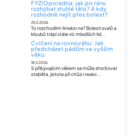
FYZIOporadna: jak po ránu
rozhýbat ztuhlé tělo? A kdy
rozhodně nejít přes bolest?
25.5.2026
To rozchodím! Anebo ne? Bolesti svalů a
kloubů trápí stále víc mladších lid...
Cvičení na rovnováhu: Jak
předcházet pádům ve vyšším
věku
18.5.2026
S přibývajícím věkem se může zhoršovat
stabilita, jistota při chůzi i reakc...