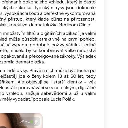
ž přehnaně dokonalého vzhledu, který je často
ických zákroků. Typickými rysy jsou dokonale
os, vysoké lícní kosti a perfektně vykonturovaná
čný přístup, který klade důraz na přirozenost,
olák, korektivní dermatoložka Medicom Clinic.
množstvím filtrů a digitálních aplikací, je velmi
led může působit atraktivně na první pohled,
 začíná vypadat podobně, což vytváří iluzi ‚jediné
větě, muselo by se kombinovat velké množství
to i opakované a překorigované zákroky. Výsledek
ozornila dermatoložka.
a mladé dívky. Právě u nich může být touha po
častěji jde o ženy kolem 18 až 30 let, tedy
řítkem. Ale objevují se i starší klientky – věk
Neustálé porovnávání se s nereálným, digitálně
o vzhledu, snižuje sebevědomí a už u velmi
 měly vypadat,“popsala Lucie Polák.