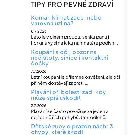
n
TIPY PRO PEVNÉ ZDRAVÍ
n
í
Komár, klimatizace, nebo
varovná uzlina?
p
8.7.2026
a
Léto je v plném proudu, venku panují
n
horka a vy si na krku nahmatáte podivn...
e
Koupání a oči: pozor na
nečistoty, sinice i kontaktní
l
čočky
7.7.2026
Letní koupání je příjemné osvěžení, ale oči
při něm dostávají zabrat. ...
Plavání při bolesti zad: kdy
může spíš uškodit
3.7.2026
Plavání se často považuje za jeden z
nejšetrnějších pohybů. Umí odlehč...
Dětské zuby o prázdninách: 3
chyby, které škodí