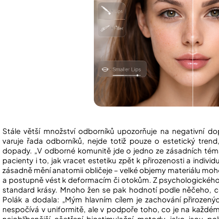
Stále větší množství odborníků upozorňuje na negativní 
varuje řada odborníků, nejde totiž pouze o estetický trend
dopady. „V odborné komunitě jde o jedno ze zásadních téma
pacienty i to, jak vracet estetiku zpět k přirozenosti a indiv
zásadně mění anatomii obličeje – velké objemy materiálu moh
a postupně vést k deformacím či otokům. Z psychologického hl
standard krásy. Mnoho žen se pak hodnotí podle něčeho, c
Polák a dodala: „Mým hlavním cílem je zachování přirozenýc
nespočívá v uniformitě, ale v podpoře toho, co je na každém
nejoblíbenější ošetření biostimulační metody, jako jsou pol