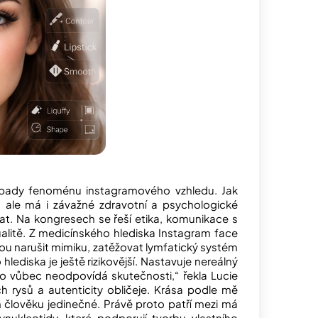
dopady fenoménu instagramového vzhledu. Jak
, ale má i závažné zdravotní a psychologické
t. Na kongresech se řeší etika, komunikace s
idualitě. Z medicínského hlediska Instagram face
ou narušit mimiku, zatěžovat lymfatický systém
ediska je ještě rizikovější. Nastavuje nereálný
o vůbec neodpovídá skutečnosti,“ řekla Lucie
h rysů a autenticity obličeje. Krása podle mě
 člověku jedinečné. Právě proto patří mezi má
ynukleotidy, které podporují tvorbu vlastního