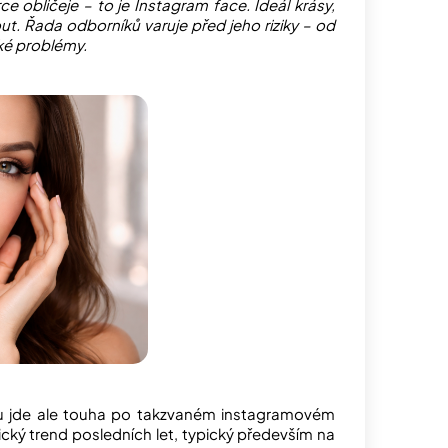
e obličeje – to je Instagram face. Ideál krásy,
out. Řada odborníků varuje před jeho riziky – od
ké problémy.
ěmu jde ale touha po takzvaném instagramovém
ický trend posledních let, typický především na