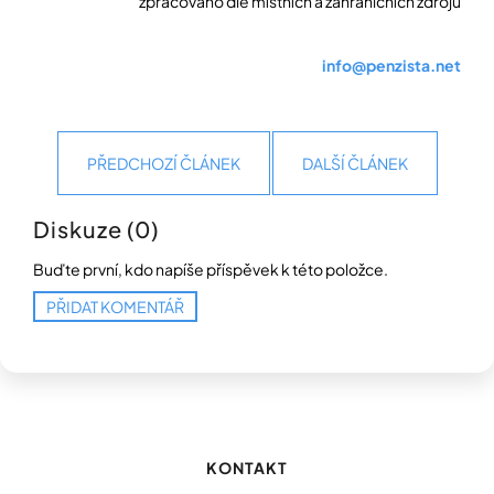
zpracováno dle místních a zahraničních zdrojů
info@penzista.net
PŘEDCHOZÍ ČLÁNEK
DALŠÍ ČLÁNEK
Diskuze (0)
Buďte první, kdo napíše příspěvek k této položce.
PŘIDAT KOMENTÁŘ
Z
á
p
KONTAKT
a