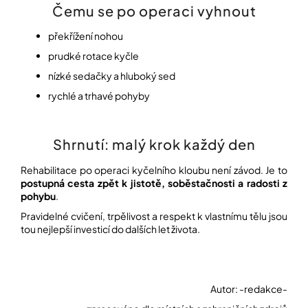
Čemu se po operaci vyhnout
překřížení nohou
prudké rotace kyčle
nízké sedačky a hluboký sed
rychlé a trhavé pohyby
Shrnutí: malý krok každý den
Rehabilitace po operaci kyčelního kloubu není závod. Je to
postupná cesta zpět k jistotě, soběstačnosti a radosti z
pohybu
.
Pravidelné cvičení, trpělivost a respekt k vlastnímu tělu jsou
tou nejlepší investicí do dalších let života.
Autor: -redakce-