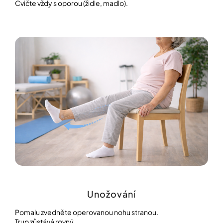
Cvičte vždy s oporou (židle, madlo).
Unožování
Pomalu zvedněte operovanou nohu stranou.
Trup zůstává rovný.