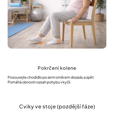
Pokrčení kolene
Posouvejte chodidlo po zemi směrem dozadu a zpět.
Pomáhá obnovit rozsah pohybu v kyčli.
Cviky ve stoje (pozdější fáze)