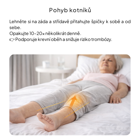
Pohyb kotníků
Lehněte si na záda a střídavě přitahujte špičky k sobě a od
sebe.
Opakujte 10–20× několikrát denně.
👉 Podporuje krevní oběh a snižuje riziko trombózy.