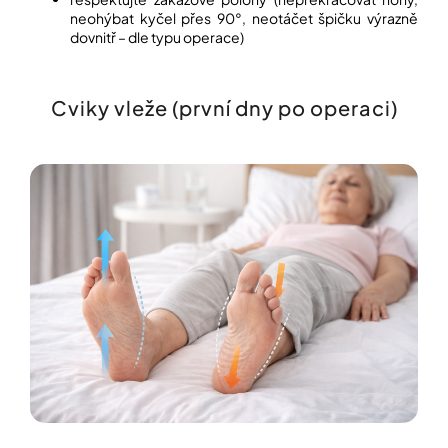
neohýbat kyčel přes 90°, neotáčet špičku výrazně
dovnitř – dle typu operace)
Cviky vleže (první dny po operaci)