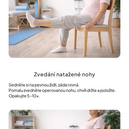
Zvedání natažené nohy
Sedněte si na pevnou židli, záda rovná.
Pomalu zvedněte operovanou nohu, chvíli držte a položte.
Opakujte 5–10×.