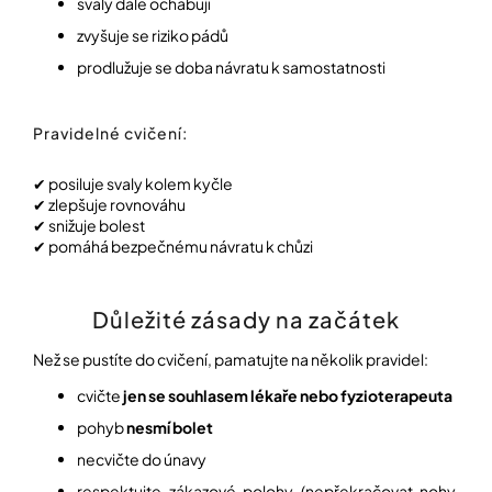
svaly dále ochabují
zvyšuje se riziko pádů
Přihlášení
prodlužuje se doba návratu k samostatnosti
Pravidelné cvičení:
✔ posiluje svaly kolem kyčle
✔ zlepšuje rovnováhu
✔ snižuje bolest
✔ pomáhá bezpečnému návratu k chůzi
Důležité zásady na začátek
Než se pustíte do cvičení, pamatujte na několik pravidel:
cvičte
jen se souhlasem lékaře nebo fyzioterapeuta
pohyb
nesmí bolet
necvičte do únavy
respektujte zákazové polohy (nepřekračovat nohy,