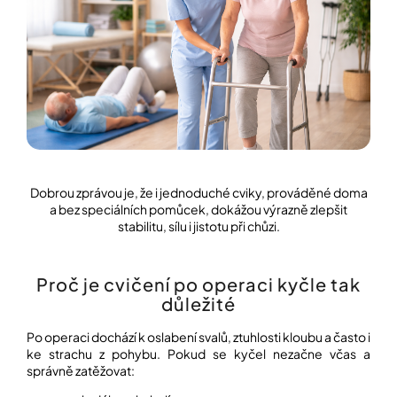
í
t
POZNEJTE
&
?
ZAŽIJTE,
CO
SE
PRÁVĚ
DĚJE
HLEDAT
VAŠE
SLOVA,
NAŠE
INSPIRACE
Dobrou zprávou je, že i jednoduché cviky, prováděné doma
D
a bez speciálních pomůcek, dokážou výrazně zlepšit
o
stabilitu, sílu i jistotu při chůzi.
ZÁBAVA,
p
KTERÁ
POSÍLÍ
o
PAMĚŤ
r
Proč je cvičení po operaci kyčle tak
I
u
KONCENTRACI
důležité
č
u
BAZAR
Po operaci dochází k oslabení svalů, ztuhlosti kloubu a často i
j
A
ke strachu z pohybu. Pokud se kyčel nezačne včas a
e
REPASOVANÉ
správně zatěžovat:
m
POMŮCKY
e