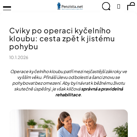
K
Přejít
Menu
Hledat
Ná
Přihlá
na
o
obsah
š
Zpět
Zpět
ko
KOMPENZAČNÍ
í
POMŮCKY
Cviky po operaci kyčelního
k
C
TIPY
kloubu: cesta zpět k jistému
o
PRO
p
pohybu
PEVNÉ
ZDRAVÍ
o
10.1.2026
t
CVIČÍME
ř
PRO
e
Operace kyčelního kloubu patří mezi nejčastější zákroky ve
RADOST
vyšším věku. Přináší úlevu od bolesti a šanci znovu se
b
pohybovat bez omezení. Aby byl návrat k běžnému životu
u
OBJEVUJTE
skutečně úspěšný, je však klíčová
správná a pravidelná
A
j
rehabilitace
.
TVOŘTE
e
S
t
NÁMI
e
CHYTRÝ
n
PRŮVODCE
a
MODERNÍM
j
SVĚTEM