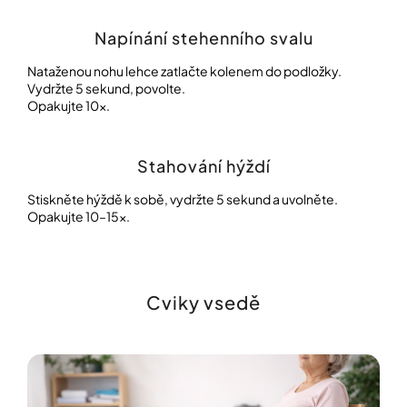
Napínání stehenního svalu
Nataženou nohu lehce zatlačte kolenem do podložky.
Vydržte 5 sekund, povolte.
Opakujte 10×.
Stahování hýždí
Stiskněte hýždě k sobě, vydržte 5 sekund a uvolněte.
Opakujte 10–15×.
Cviky vsedě