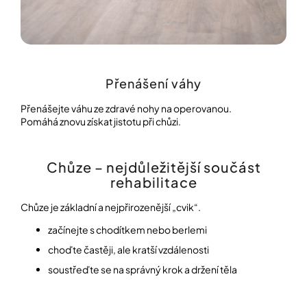
Přenášení váhy
Přenášejte váhu ze zdravé nohy na operovanou.
Pomáhá znovu získat jistotu při chůzi.
Chůze – nejdůležitější součást
rehabilitace
Chůze je základní a nejpřirozenější „cvik“.
začínejte s chodítkem nebo berlemi
choďte častěji, ale kratší vzdálenosti
soustřeďte se na správný krok a držení těla