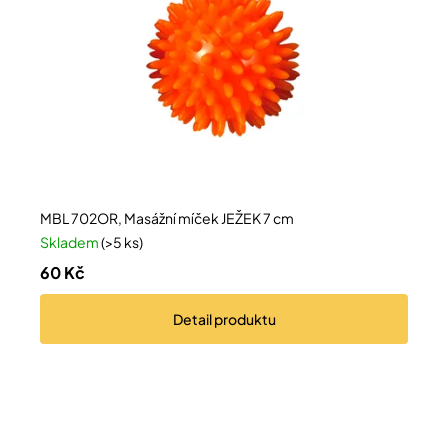
MBL 702OR, Masážní míček JEŽEK 7 cm
Skladem
(>5 ks)
60 Kč
Detail
produktu