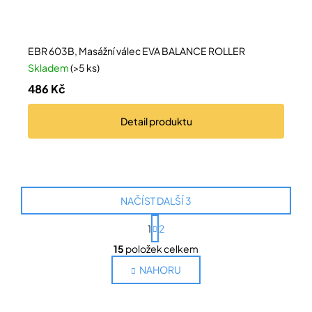
EBR 603B, Masážní válec EVA BALANCE ROLLER
Skladem
(>5 ks)
486 Kč
Detail
produktu
NAČÍST DALŠÍ 3
S
1
2
t
O
r
15
položek celkem
v
á
l
n
NAHORU
k
á
o
d
v
a