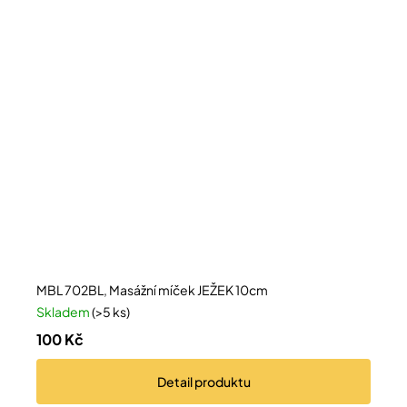
MBL 702BL, Masážní míček JEŽEK 10cm
Skladem
(>5 ks)
100 Kč
Detail
produktu