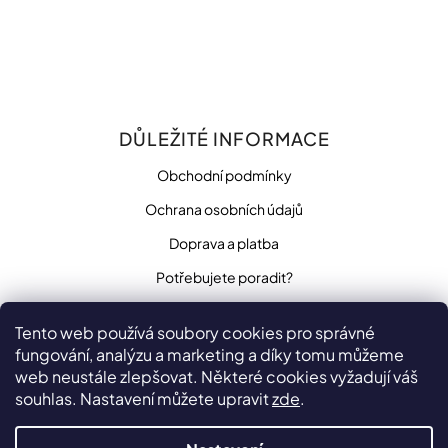
DŮLEŽITÉ INFORMACE
Obchodní podmínky
Ochrana osobních údajů
Doprava a platba
Potřebujete poradit?
Tento web používá soubory cookies pro správné
fungování, analýzu a marketing a díky tomu můžeme
SLEDUJTE NÁS
web neustále zlepšovat. Některé cookies vyžadují váš
souhlas. Nastavení můžete upravit
zde
.