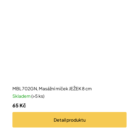
MBL 702GN, Masážní míček JEŽEK 8 cm
Skladem
(>5 ks)
65 Kč
Detail
produktu