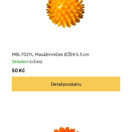
Přihlášení
MBL 702YL, Masážní míček JEŽEK 5.5 cm
Skladem
(>5 ks)
50 Kč
Detail
produktu