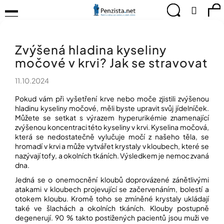
K
Přejít
Menu
Hledat
Ná
Přihlá
na
o
obsah
š
Zpět
Zpět
ko
KOMPENZAČNÍ
í
POMŮCKY
Zvýšená hladina kyseliny
k
C
TIPY
močové v krvi? Jak se stravovat
o
PRO
p
PEVNÉ
11.10.2024
ZDRAVÍ
o
t
Pokud vám při vyšetření krve nebo moče zjistili zvýšenou
CVIČÍME
ř
hladinu kyseliny močové, měli byste upravit svůj jídelníček.
PRO
e
Můžete se setkat s výrazem hyperurikémie znamenající
RADOST
zvýšenou koncentraci této kyseliny v krvi. Kyselina močová,
b
která se nedostatečně vylučuje močí z našeho těla, se
u
OBJEVUJTE
hromadí v krvi a může vytvářet krystaly v kloubech, které se
A
j
nazývají tofy, a okolních tkáních. Výsledkem je nemoc zvaná
TVOŘTE
e
S
dna.
t
NÁMI
Jedná se o onemocnění kloubů doprovázené zánětlivými
e
atakami v kloubech projevující se začervenáním, bolestí a
CHYTRÝ
n
otokem kloubu. Kromě toho se zmíněné krystaly ukládají
PRŮVODCE
a
také ve šlachách a okolních tkáních. Klouby postupně
MODERNÍM
j
SVĚTEM
degenerují. 90 % takto postižených pacientů jsou muži ve