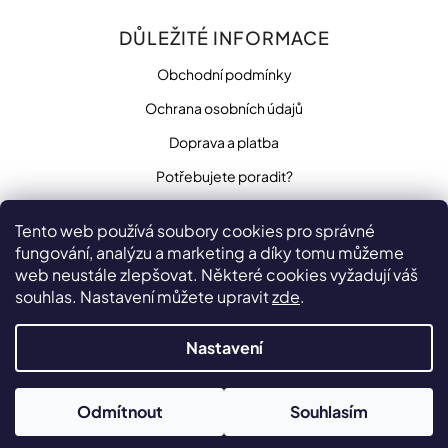
DŮLEŽITÉ INFORMACE
Obchodní podmínky
Ochrana osobních údajů
Doprava a platba
Potřebujete poradit?
Tento web používá soubory cookies pro správné
fungování, analýzu a marketing a díky tomu můžeme
SLEDUJTE NÁS
web neustále zlepšovat. Některé cookies vyžadují váš
souhlas. Nastavení můžete upravit
zde
.
Nastavení
Vytvořilo
na platformě
Shoptet
Odmítnout
Souhlasím
Copyright 2026
penzista.net
. Všechna práva vyhrazena.
Upravit nastavení cookies