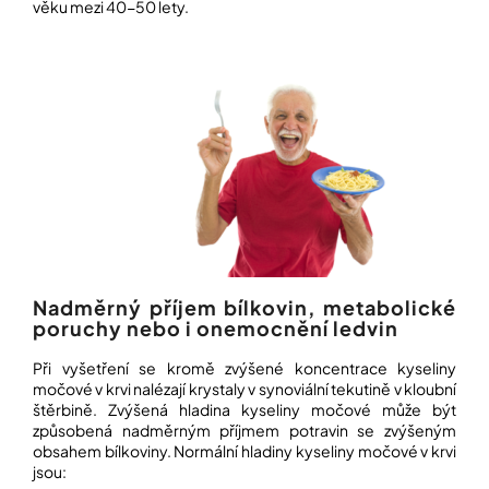
í
věku mezi 40-50 lety.
t
POZNEJTE
&
?
ZAŽIJTE,
CO
SE
PRÁVĚ
DĚJE
HLEDAT
VAŠE
SLOVA,
NAŠE
INSPIRACE
D
o
ZÁBAVA,
p
KTERÁ
Nadměrný příjem bílkovin, metabolické
POSÍLÍ
o
poruchy nebo i onemocnění ledvin
PAMĚŤ
r
I
u
KONCENTRACI
Při vyšetření se kromě zvýšené koncentrace kyseliny
č
močové v krvi nalézají krystaly v synoviální tekutině v kloubní
u
štěrbině. Zvýšená hladina kyseliny močové může být
BAZAR
j
způsobená nadměrným příjmem potravin se zvýšeným
A
e
REPASOVANÉ
obsahem bílkoviny. Normální hladiny kyseliny močové v krvi
m
POMŮCKY
jsou:
e