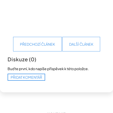
PŘEDCHOZÍ ČLÁNEK
DALŠÍ ČLÁNEK
Diskuze (0)
Buďte první, kdo napíše příspěvek k této položce.
PŘIDAT KOMENTÁŘ
Z
á
p