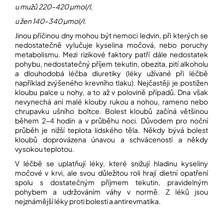
u mužů 220–420 µmol/l,
u žen 140–340 µmol/l.
Přihlášení
Jinou příčinou dny mohou být nemoci ledvin, při kterých se
nedostatečně vylučuje kyselina močová, nebo poruchy
metabolismu. Mezi rizikové faktory patří dále nedostatek
pohybu, nedostatečný příjem tekutin, obezita, pití alkoholu
a dlouhodobá léčba diuretiky (léky užívané při léčbě
například zvýšeného krevního tlaku). Nejčastěji je postižen
kloubu palce u nohy, a to až v polovině případů. Dna však
nevynechá ani malé klouby rukou a nohou, rameno nebo
chrupavku ušního boltce. Bolest kloubů začíná většinou
během 2-4 hodin a v průběhu noci. Důvodem pro noční
průběh je nižší teplota lidského těla. Někdy bývá bolest
kloubů doprovázena únavou a schváceností a někdy
vysokou teplotou.
V léčbě se uplatňují léky, které snižují hladinu kyseliny
močové v krvi, ale svou důležitou roli hrají dietní opatření
spolu s dostatečným příjmem tekutin, pravidelným
pohybem a udržováním váhy v normě. Z léků jsou
nejznámější léky proti bolesti a antirevmatika.