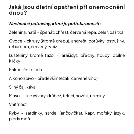
Jaká jsou dietní opatření při onemocnění
dnou?
Nevhodné potraviny, které je potřeba omezit:
Zelenina, natě – špenát, chřest, červená řepa, celer, pažitka
Ovoce – citrusy (kromě grepu), angrešt, borůvky, ostružiny,
rebarbora, červený rybíz
Luštěniny kromě fazolí (i arašídy), ořechy, houby, obilné
klíčky
Kakao, čokoláda
Alkohol (pivo – především ležák, červené víno)
Silný čaj, káva
Maso – silné vývary, drůbež, telecí, hovězí, uzeniny
Vnitřnosti
Ryby – sardinky, sardel (ančovička), kapr, mořský jazyk,
plody moře