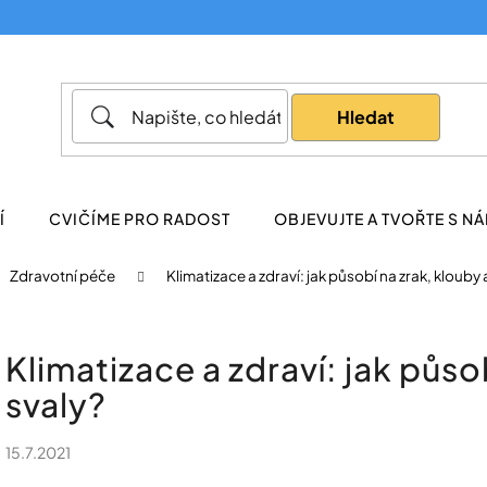
Co potřebujete najít?
Hledat
Doporučujeme
Í
CVIČÍME PRO RADOST
OBJEVUJTE A TVOŘTE S NÁ
Zdravotní péče
Klimatizace a zdraví: jak působí na zrak, klouby 
Klimatizace a zdraví: jak půso
svaly?
15.7.2021