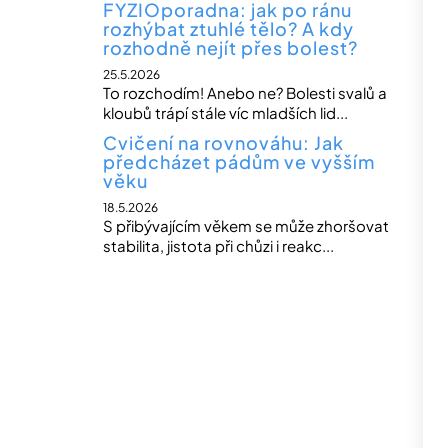
FYZIOporadna: jak po ránu
rozhýbat ztuhlé tělo? A kdy
rozhodně nejít přes bolest?
25.5.2026
To rozchodím! Anebo ne? Bolesti svalů a
kloubů trápí stále víc mladších lid...
Cvičení na rovnováhu: Jak
předcházet pádům ve vyšším
věku
18.5.2026
S přibývajícím věkem se může zhoršovat
stabilita, jistota při chůzi i reakc...