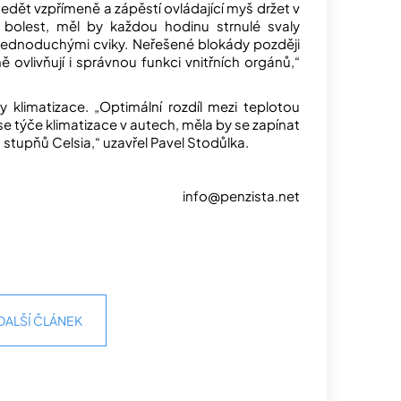
sedět vzpřímeně a zápěstí ovládající myš držet v
í bolest, měl by každou hodinu strnulé svaly
it jednoduchými cviky. Neřešené blokády později
 ovlivňují i správnou funkci vnitřních orgánů,“
ty klimatizace. „Optimální rozdíl mezi teplotou
se týče klimatizace v autech, měla by se zapínat
stupňů Celsia,“ uzavřel Pavel Stodůlka.
info@penzista.net
DALŠÍ ČLÁNEK