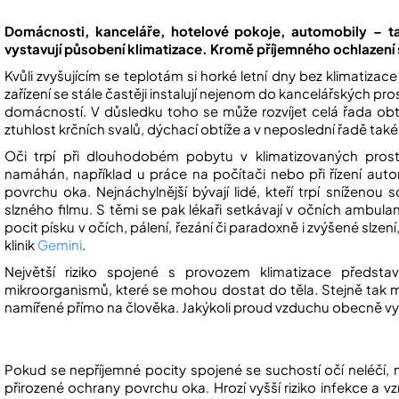
Domácnosti, kanceláře, hotelové pokoje, automobily – t
vystavují působení klimatizace. Kromě příjemného ochlazení s
Kvůli zvyšujícím se teplotám si horké letní dny bez klimatizac
zařízení se stále častěji instalují nejenom do kancelářských pr
domácností. V důsledku toho se může rozvíjet celá řada obtí
ztuhlost krčních svalů, dýchací obtíže a v neposlední řadě také
Oči trpí při dlouhodobém pobytu v klimatizovaných prost
namáhán, například u práce na počítači nebo při řízení autom
povrchu oka. Nejnáchylnější bývají lidé, kteří trpí sníženou
slzného filmu. S těmi se pak lékaři setkávají v očních ambulan
pocit písku v očích, pálení, řezání či paradoxně i zvýšené slze
klinik
Gemini
.
Největší riziko spojené s provozem klimatizace předsta
mikroorganismů, které se mohou dostat do těla. Stejně tak
namířené přímo na člověka. Jakýkoli proud vzduchu obecně vy
Pokud se nepříjemné pocity spojené se suchostí očí neléčí, 
přirozené ochrany povrchu oka. Hrozí vyšší riziko infekce a vz