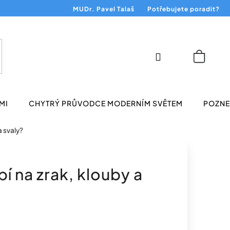
MUDr. Pavel Talaš
Potřebujete poradit?
Přihlášení
Nákup
košík
MI
CHYTRÝ PRŮVODCE MODERNÍM SVĚTEM
POZNEJ
a svaly?
bí na zrak, klouby a