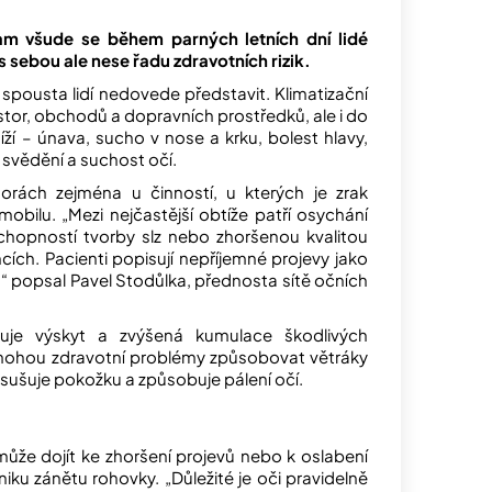
am všude se během parných letních dní lidé
 sebou ale nese řadu zdravotních rizik.
e spousta lidí nedovede představit. Klimatizační
ostor, obchodů a dopravních prostředků, ale i do
ží – únava, sucho v nose a krku, bolest hlavy,
 svědění a suchost očí.
orách zejména u činností, u kterých je zrak
obilu. „Mezi nejčastější obtíže patří osychání
 schopností tvorby slz nebo zhoršenou kvalitou
cích. Pacienti popisují nepříjemné projevy jako
ní,“ popsal Pavel Stodůlka, přednosta sítě očních
vuje výskyt a zvýšená kumulace škodlivých
 mohou zdravotní problémy způsobovat větráky
sušuje pokožku a způsobuje pálení očí.
může dojít ke zhoršení projevů nebo k oslabení
niku zánětu rohovky. „Důležité je oči pravidelně