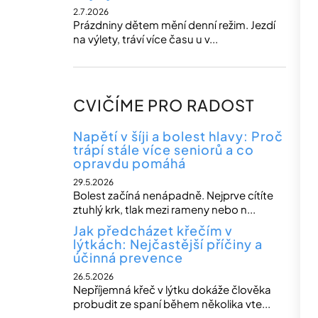
2.7.2026
Prázdniny dětem mění denní režim. Jezdí
na výlety, tráví více času u v...
CVIČÍME PRO RADOST
Napětí v šíji a bolest hlavy: Proč
trápí stále více seniorů a co
opravdu pomáhá
29.5.2026
Bolest začíná nenápadně. Nejprve cítíte
ztuhlý krk, tlak mezi rameny nebo n...
Jak předcházet křečím v
lýtkách: Nejčastější příčiny a
účinná prevence
26.5.2026
Nepříjemná křeč v lýtku dokáže člověka
probudit ze spaní během několika vte...