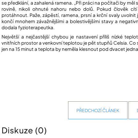
se předklání, a zahalená ramena. „Při práci na počítači by měl 
rovině, nikoli ohnuté nahoru nebo dolů. Pokud člověk cít
protáhnout. Paže, zápěstí, ramena, prsní a krční svaly uvoln
končí mnohem závažnějšími a bolestivějšími stavy a negativně
dodala fyzioterapeutka.
Největší a nejčastější chybou je nastavení příliš nízké teplo
vnitřních prostor a venkovní teplotou je pět stupňů Celsia. Co 
jen na 15 minut a teplota by neměla klesnout pod dvacet jedna 
PŘEDCHOZÍ ČLÁNEK
Diskuze (0)