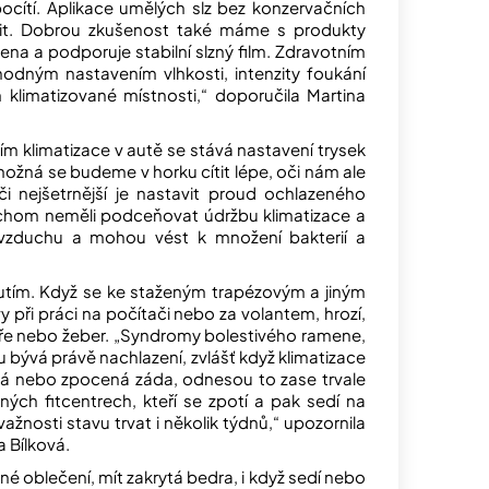
pocítí. Aplikace umělých slz bez konzervačních
vit. Dobrou zkušenost také máme s produkty
ena a podporuje stabilní slzný film. Zdravotním
hodným nastavením vlhkosti, intenzity foukání
 klimatizované místnosti,“ doporučila Martina
ím klimatizace v autě se stává nastavení trysek
ožná se budeme v horku cítit lépe, oči nám ale
či nejšetrnější je nastavit proud ochlazeného
ychom neměli podceňovat údržbu klimatizace a
í vzduchu a mohou vést k množení bakterií a
nutím. Když se ke staženým trapézovým a jiným
y při práci na počítači nebo za volantem, hrozí,
teře nebo žeber. „Syndromy bolestivého ramene,
ou bývá právě nachlazení, zvlášť když klimatizace
rytá nebo zpocená záda, odnesou to zase trvale
aných fitcentrech, kteří se zpotí a pak sedí na
žnosti stavu trvat i několik týdnů,“ upozornila
a Bílková.
é oblečení, mít zakrytá bedra, i když sedí nebo