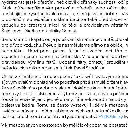
hydratovat ještě předtím, než člověk příznaky suchosti očí 
látek může nepříjemným projevům předejít nebo očím ule
obsahujícími kyselinu hyaluronovou, která je velmi dobře snáš
problémům souvisejícím s klimatizací lze také předcházet v
vzduchu do prostoru, nikoli na tělo, a pravidelným větráním
Šajdíková, lékařka oční kliniky Gemini.
Samostatnou kapitolou je používání klimatizace v autě. „Úskal
pro přívod vzduchu. Pokud je nasměřujeme přímo na obličej, m
nepoděkují. Hrozí pocit pálení, řezání a svědění očí. Pro o
vzduchu směrem nahoru na čelní sklo. V neposlední řadě b
pravidelnou výměnu filtrů. Ucpané filtry omezují prouděn
nežádoucích mikroorganismů,“ řekl Pavel Stodůlka.
Chlad z klimatizace je nebezpečný také kvůli svalovým ztuh
šíjovým svalům z chladného prostředí přidá strnulé držení hlav
že se člověk ráno probudí s akutní blokádou krku, hrudní pá
tenisový loket a další nemusí být jen z přetížení, častou příčin
fouká intenzivně jen z jedné strany. Táhne-li zezadu na odk
bolestivá bedra. Tomu se často vystavují i lidé v klimatizov
lavičce v průvanu. Léčba zablokovaných zad pak může dle záva
na zkušenosti z ordinace hlavní fyzioterapeutka
FYZIOkliniky
Iv
V klimatizovaných prostorech by měl člověk dbát na dostatečn