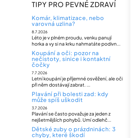
n
TIPY PRO PEVNÉ ZDRAVÍ
n
í
Komár, klimatizace, nebo
varovná uzlina?
p
8.7.2026
a
Léto je v plném proudu, venku panují
n
horka a vy si na krku nahmatáte podivn...
e
Koupání a oči: pozor na
nečistoty, sinice i kontaktní
l
čočky
7.7.2026
Letní koupání je příjemné osvěžení, ale oči
při něm dostávají zabrat. ...
Plavání při bolesti zad: kdy
může spíš uškodit
3.7.2026
Plavání se často považuje za jeden z
nejšetrnějších pohybů. Umí odlehč...
Dětské zuby o prázdninách: 3
chyby, které škodí