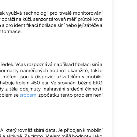
k využívá technologii pro trvalé monitorování
 odráží na kůži, senzor zároveň měří průtok krve
pro identifikaci fibrilace síní nebo její zátěže a
 informace.
ředek. Včas rozpoznává například fibrilaci síní a
bnormality naměřených hodnot okamžitě, takže
měření jsou k dispozici uživatelům v mobilní
ohybuje kolem 450 eur. Ve srovnání běžné EKG
y z těla odejmuty, nahrávání srdeční činnosti
roblém se
srdcem
, zpočátku tento problém není
, který rovněž sbírá data. Je připojen k mobilní
vě a aktivně. Za tímto účelem měří hodnoty, jako