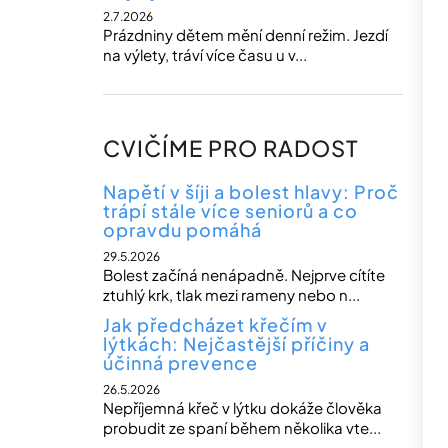
2.7.2026
Prázdniny dětem mění denní režim. Jezdí
na výlety, tráví více času u v...
CVIČÍME PRO RADOST
Napětí v šíji a bolest hlavy: Proč
trápí stále více seniorů a co
opravdu pomáhá
29.5.2026
Bolest začíná nenápadně. Nejprve cítíte
ztuhlý krk, tlak mezi rameny nebo n...
Jak předcházet křečím v
lýtkách: Nejčastější příčiny a
účinná prevence
26.5.2026
Nepříjemná křeč v lýtku dokáže člověka
probudit ze spaní během několika vte...