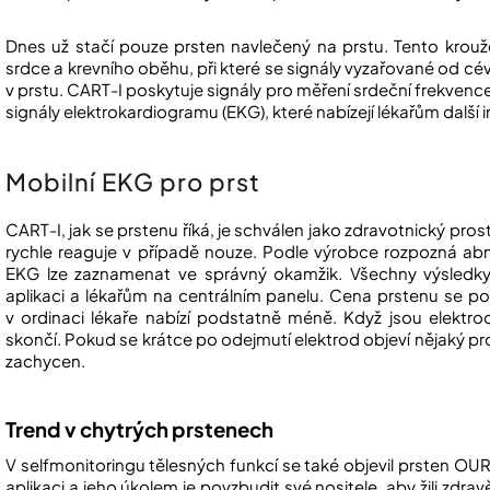
Dnes už stačí pouze prsten navlečený na prstu. Tento krouže
srdce a krevního oběhu, při které se signály vyzařované od cév
v prstu. CART-I poskytuje signály pro měření srdeční frekvence a 
signály elektrokardiogramu (EKG), které nabízejí lékařům další
Mobilní EKG pro prst
CART-I, jak se prstenu říká, je schválen jako zdravotnický prost
rychle reaguje v případě nouze. Podle výrobce rozpozná a
EKG lze zaznamenat ve správný okamžik. Všechny výsledky 
aplikaci a lékařům na centrálním panelu. Cena prstenu se p
v ordinaci lékaře nabízí podstatně méně. Když jsou elektrod
skončí. Pokud se krátce po odejmutí elektrod objeví nějaký p
zachycen.
Trend v chytrých prstenech
V selfmonitoringu tělesných funkcí se také objevil prsten OURA
aplikaci a jeho úkolem je povzbudit své nositele, aby žili zdra