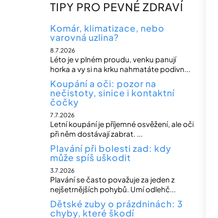
n
TIPY PRO PEVNÉ ZDRAVÍ
n
í
Komár, klimatizace, nebo
varovná uzlina?
p
8.7.2026
a
Léto je v plném proudu, venku panují
n
horka a vy si na krku nahmatáte podivn...
e
Koupání a oči: pozor na
nečistoty, sinice i kontaktní
l
čočky
7.7.2026
Letní koupání je příjemné osvěžení, ale oči
při něm dostávají zabrat. ...
Plavání při bolesti zad: kdy
může spíš uškodit
3.7.2026
Plavání se často považuje za jeden z
nejšetrnějších pohybů. Umí odlehč...
Dětské zuby o prázdninách: 3
chyby, které škodí