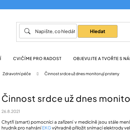
Co potřebujete najít?
Hledat
Doporučujeme
Í
CVIČÍME PRO RADOST
OBJEVUJTE A TVOŘTE S NÁ
Zdravotní péče
Činnost srdce už dnes monitorují prsteny
Činnost srdce už dnes monito
26.8.2021
Chytří (smart) pomocníci a zařízení v medicíně jsou stále menš
hrudník pro nahrání
EKG
výhradně přiložit snímací elektrody vel