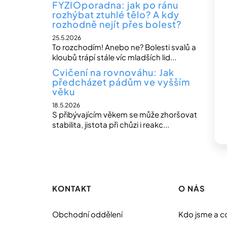
FYZIOporadna: jak po ránu
rozhýbat ztuhlé tělo? A kdy
rozhodně nejít přes bolest?
25.5.2026
To rozchodím! Anebo ne? Bolesti svalů a
kloubů trápí stále víc mladších lid...
Cvičení na rovnováhu: Jak
předcházet pádům ve vyšším
věku
18.5.2026
S přibývajícím věkem se může zhoršovat
stabilita, jistota při chůzi i reakc...
Z
á
p
KONTAKT
O NÁS
a
t
Obchodní oddělení
Kdo jsme a c