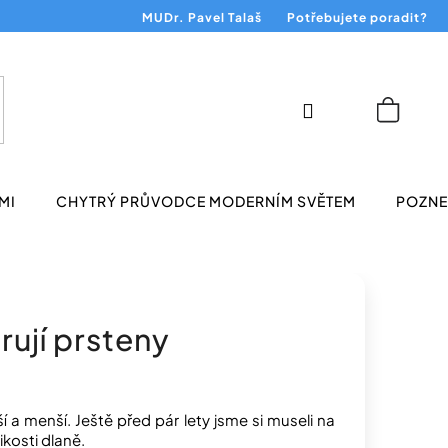
MUDr. Pavel Talaš
Potřebujete poradit?
Přihlášení
Nákup
košík
MI
CHYTRÝ PRŮVODCE MODERNÍM SVĚTEM
POZNEJ
rují prsteny
í a menší. Ještě před pár lety jsme si museli na
ikosti dlaně.