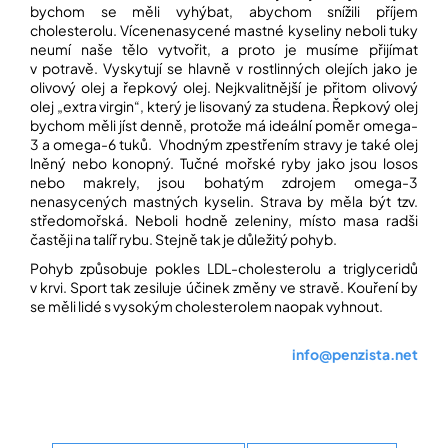
bychom se měli vyhýbat, abychom snížili příjem
cholesterolu. Vícenenasycené mastné kyseliny neboli tuky
neumí naše tělo vytvořit, a proto je musíme přijímat
v potravě. Vyskytují se hlavně v rostlinných olejích jako je
olivový olej a řepkový olej. Nejkvalitnější je přitom olivový
olej „extra virgin“, který je lisovaný za studena. Řepkový olej
bychom měli jíst denně, protože má ideální poměr omega-
3 a omega-6 tuků. Vhodným zpestřením stravy je také olej
lněný nebo konopný. Tučné mořské ryby jako jsou losos
nebo makrely, jsou bohatým zdrojem omega-3
nenasycených mastných kyselin. Strava by měla být tzv.
středomořská. Neboli hodně zeleniny, místo masa radši
častěji na talíř rybu. Stejně tak je důležitý pohyb.
Pohyb způsobuje pokles LDL-cholesterolu a triglyceridů
v krvi. Sport tak zesiluje účinek změny ve stravě. Kouření by
se měli lidé s vysokým cholesterolem naopak vyhnout.
info@penzista.net