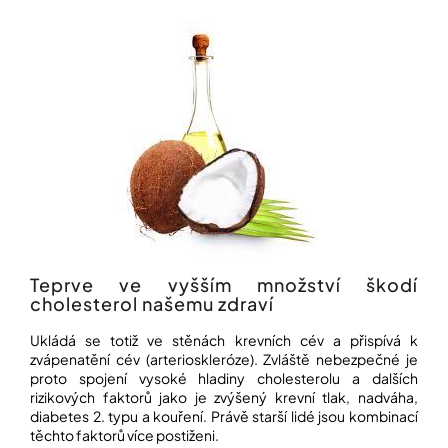
Přihlášení
Teprve ve vyšším množství škodí
cholesterol našemu zdraví
Ukládá se totiž ve stěnách krevních cév a přispívá k
zvápenatění cév (arterioskleróze). Zvláště nebezpečné je
proto spojení vysoké hladiny cholesterolu a dalších
rizikových faktorů jako je zvýšený krevní tlak, nadváha,
diabetes 2. typu a kouření. Právě starší lidé jsou kombinací
těchto faktorů více postiženi.