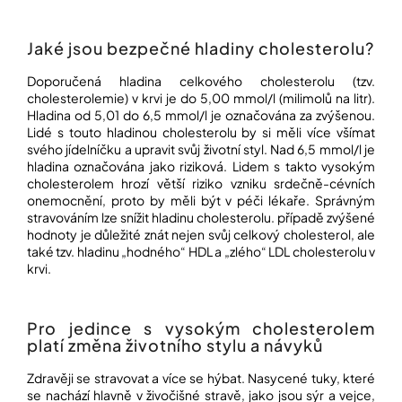
Jaké jsou bezpečné hladiny cholesterolu?
Doporučená hladina celkového cholesterolu (tzv.
cholesterolemie) v krvi je do 5,00 mmol/l (milimolů na litr).
Hladina od 5,01 do 6,5 mmol/l je označována za zvýšenou.
Lidé s touto hladinou cholesterolu by si měli více všímat
svého jídelníčku a upravit svůj životní styl. Nad 6,5 mmol/l je
hladina označována jako riziková. Lidem s takto vysokým
cholesterolem hrozí větší riziko vzniku srdečně-cévních
onemocnění, proto by měli být v péči lékaře. Správným
stravováním lze snížit hladinu cholesterolu. případě zvýšené
hodnoty je důležité znát nejen svůj celkový cholesterol, ale
také tzv. hladinu „hodného“ HDL a „zlého“ LDL cholesterolu v
krvi.
Pro jedince s vysokým cholesterolem
platí změna životního stylu a návyků
Zdravěji se stravovat a více se hýbat. Nasycené tuky, které
se nachází hlavně v živočišné stravě, jako jsou sýr a vejce,