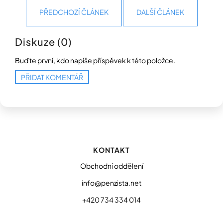
PŘEDCHOZÍ ČLÁNEK
DALŠÍ ČLÁNEK
Diskuze (0)
Buďte první, kdo napíše příspěvek k této položce.
PŘIDAT KOMENTÁŘ
Z
á
p
KONTAKT
a
t
Obchodní oddělení
í
info@penzista.net
+420 734 334 014