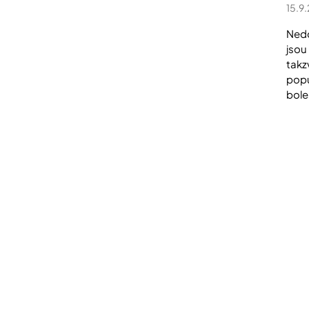
15.9
Nedo
jsou
takz
popu
boles