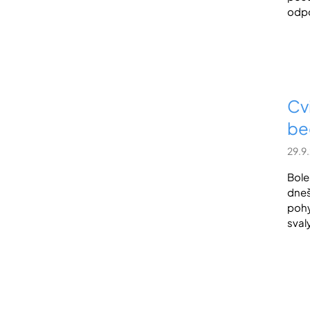
odpo
Cv
be
29.9
Bole
dneš
pohy
sval