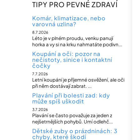
n
TIPY PRO PEVNÉ ZDRAVÍ
n
í
Komár, klimatizace, nebo
varovná uzlina?
p
8.7.2026
a
Léto je v plném proudu, venku panují
n
horka a vy si na krku nahmatáte podivn...
e
Koupání a oči: pozor na
nečistoty, sinice i kontaktní
l
čočky
7.7.2026
Letní koupání je příjemné osvěžení, ale oči
při něm dostávají zabrat. ...
Plavání při bolesti zad: kdy
může spíš uškodit
3.7.2026
Plavání se často považuje za jeden z
nejšetrnějších pohybů. Umí odlehč...
Dětské zuby o prázdninách: 3
chyby, které škodí