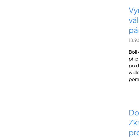
Vy
vá
pá
18.9
Bolí
při 
po d
well
pomů
Do
Zk
pr