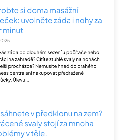
robte si doma masážní
leček: uvolněte záda i nohy za
r minut
.2025
 vás záda po dlouhém sezení u počítače nebo
práci na zahradě? Cítíte ztuhlé svaly na nohách
elší procházce? Nemusíte hned do drahého
ness centra ani nakupovat předražené
cky. Úlevu...
sáhnete v předklonu na zem?
rácené svaly stojí za mnoha
oblémy v těle.