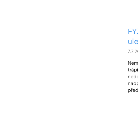
FY
ule
7.7.
Nemo
tráp
nedo
naop
před