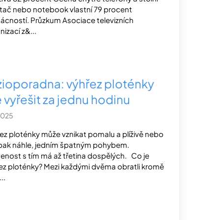
tač nebo notebook vlastní 79 procent
cností. Průzkum Asociace televizních
nizací z&...
zioporadna: výhřez ploténky
e vyřešit za jednu hodinu
2025
ez ploténky může vznikat pomalu a plíživě nebo
ak náhle, jedním špatným pohybem.
enost s tím má až třetina dospělých. Co je
ez ploténky? Mezi každými dvěma obratli kromě
..