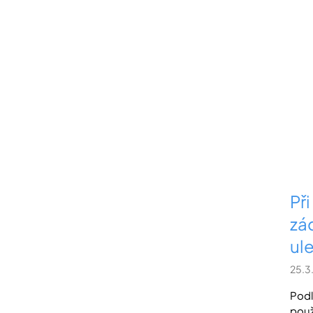
Při
zád
ule
25.3
Podl
použ