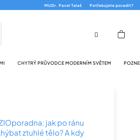
MUDr. Pavel Talaš
Potřebujete poradit?
Přihlášení
Nákup
košík
MI
CHYTRÝ PRŮVODCE MODERNÍM SVĚTEM
POZNEJ
ZIOporadna: jak po ránu
zhýbat ztuhlé tělo? A kdy