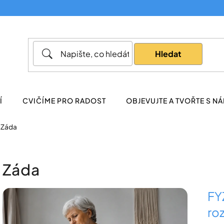
Co potřebujete najít?
Hledat
Doporučujeme
Í
CVIČÍME PRO RADOST
OBJEVUJTE A TVOŘTE S NÁ
Záda
Záda
V
FY
ý
ro
p