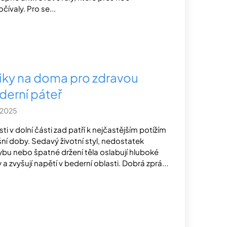
čívaly. Pro se...
iky na doma pro zdravou
derní páteř
.2025
sti v dolní části zad patří k nejčastějším potížím
ní doby. Sedavý životní styl, nedostatek
bu nebo špatné držení těla oslabují hluboké
y a zvyšují napětí v bederní oblasti. Dobrá zprá...