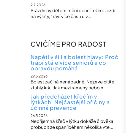
2.7.2026
Prázdniny dětem mění denní režim. Jezdí
na výlety, tráví více času u v...
CVIČÍME PRO RADOST
Napětí v šíji a bolest hlavy: Proč
trápí stále více seniorů a co
opravdu pomáhá
29.5.2026
Bolest začíná nenápadně. Nejprve cítíte
ztuhlý krk, tlak mezi rameny nebo n...
Jak předcházet křečím v
lýtkách: Nejčastější příčiny a
účinná prevence
26.5.2026
Nepříjemná křeč v lýtku dokáže člověka
probudit ze spaní během několika vte...