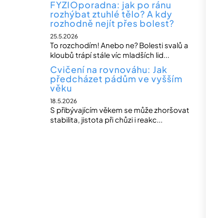
FYZIOporadna: jak po ránu
rozhýbat ztuhlé tělo? A kdy
rozhodně nejít přes bolest?
25.5.2026
To rozchodím! Anebo ne? Bolesti svalů a
kloubů trápí stále víc mladších lid...
Cvičení na rovnováhu: Jak
předcházet pádům ve vyšším
věku
18.5.2026
S přibývajícím věkem se může zhoršovat
stabilita, jistota při chůzi i reakc...