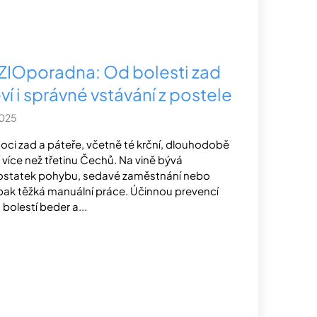
ZIOporadna: Od bolesti zad
ví i správné vstávání z postele
2025
ci zad a páteře, včetně té krční, dlouhodobě
í více než třetinu Čechů. Na vině bývá
statek pohybu, sedavé zaměstnání nebo
ak těžká manuální práce. Účinnou prevencí
 bolestí beder a...