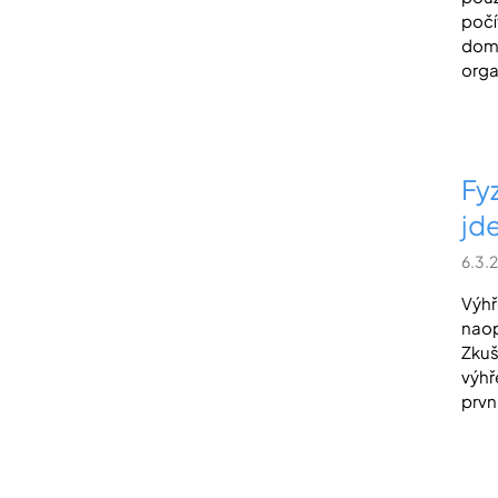
počí
domá
orga
Fy
jd
6.3.
Výhř
naop
Zkuš
výhř
prvn.