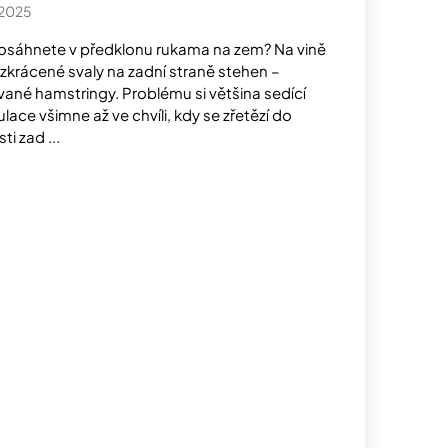
.2025
sáhnete v předklonu rukama na zem? Na vině
 zkrácené svaly na zadní straně stehen –
vané hamstringy. Problému si většina sedící
lace všimne až ve chvíli, kdy se zřetězí do
ti zad ...