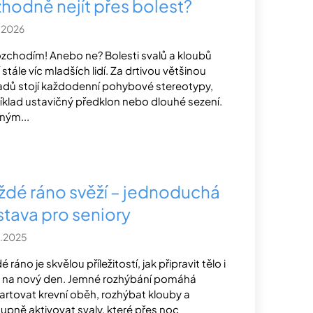
zhodně nejít přes bolest?
.2026
ozchodím! Anebo ne? Bolesti svalů a kloubů
 stále víc mladších lidí. Za drtivou většinou
adů stojí každodenní pohybové stereotypy,
íklad ustavičný předklon nebo dlouhé sezení.
ným...
ždé ráno svěží – jednoduchá
stava pro seniory
0.2025
 ráno je skvělou příležitostí, jak připravit tělo i
 na nový den. Jemné rozhýbání pomáhá
artovat krevní oběh, rozhýbat klouby a
upně aktivovat svaly, které přes noc