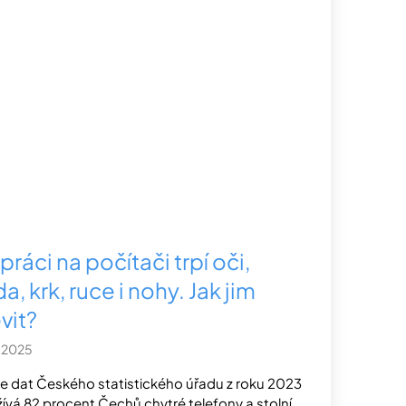
 práci na počítači trpí oči,
a, krk, ruce i nohy. Jak jim
vit?
.2025
e dat Českého statistického úřadu z roku 2023
ívá 82 procent Čechů chytré telefony a stolní