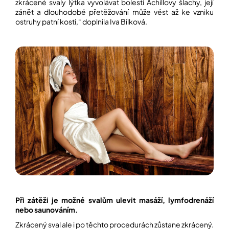
zkrácené svaly lýtka vyvolávat bolesti Achillovy šlachy, její
zánět a dlouhodobé přetěžování může vést až ke vzniku
ostruhy patní kosti,“ doplnila Iva Bílková.
Při zátěži je možné svalům ulevit masáží, lymfodrenáží
nebo saunováním.
Zkrácený sval ale i po těchto procedurách zůstane zkrácený.