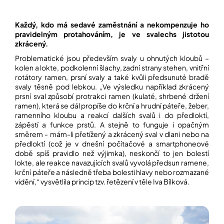
Každý, kdo má sedavé zaměstnání a nekompenzuje ho
Přihlášení
pravidelným protahováním, je ve svalechs jistotou
zkrácený.
Problematické jsou především svaly u ohnutých kloubů –
kolen a lokte, podkolenní šlachy, zadní strany stehen, vnitřní
rotátory ramen, prsní svaly a také kvůli předsunuté bradě
svaly těsně pod lebkou. „Ve výsledku například zkrácený
prsní sval způsobí protrakci ramen (kulaté, shrbené držení
ramen), která se dál propíše do krční a hrudní páteře, žeber,
ramenního kloubu a reakcí dalších svalů i do předloktí,
zápěstí a funkce prstů. A stejně to funguje i opačným
směrem - mám-li přetížený a zkrácený sval v dlani nebo na
předloktí (což je v dnešní počítačové a smartphoneové
době spíš pravidlo než výjimka), neskončí to jen bolestí
lokte, ale reakce navazujících svalů vyvolá předsun ramene,
krční páteře a následně třeba bolesti hlavy nebo rozmazané
vidění,“ vysvětlila princip tzv. řetězení v těle Iva Bílková.