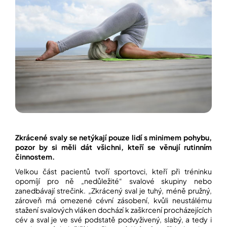
Zkrácené svaly se netýkají pouze lidí s minimem pohybu,
pozor by si měli dát všichni, kteří se věnují rutinním
činnostem.
Velkou část pacientů tvoří sportovci, kteří při tréninku
opomíjí pro ně „nedůležité“ svalové skupiny nebo
zanedbávají strečink. „Zkrácený sval je tuhý, méně pružný,
zároveň má omezené cévní zásobení, kvůli neustálému
stažení svalových vláken dochází k zaškrcení procházejících
cév a sval je ve své podstatě podvyživený, slabý, a tedy i