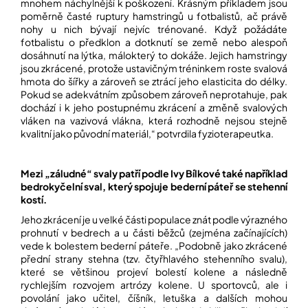
mnohem náchylnější k poškození. Krásným příkladem jsou
poměrně časté ruptury hamstringů u fotbalistů, ač právě
nohy u nich bývají nejvíc trénované. Když požádáte
fotbalistu o předklon a dotknutí se země nebo alespoň
dosáhnutí na lýtka, málokterý to dokáže. Jejich hamstringy
jsou zkrácené, protože ustavičným tréninkem roste svalová
hmota do šířky a zároveň se ztrácí jeho elasticita do délky.
Pokud se adekvátním způsobem zároveň neprotahuje, pak
dochází i k jeho postupnému zkrácení a změně svalových
vláken na vazivová vlákna, která rozhodně nejsou stejně
kvalitní jako původní materiál,“ potvrdila fyzioterapeutka.
Mezi „záludné“ svaly patří podle Ivy Bílkové také například
bedrokyčelní sval, který spojuje bederní páteř se stehenní
kostí.
Jeho zkrácení je u velké části populace znát podle výrazného
prohnutí v bedrech a u části běžců (zejména začínajících)
vede k bolestem bederní páteře. „Podobně jako zkrácené
přední strany stehna (tzv. čtyřhlavého stehenního svalu),
které se většinou projeví bolestí kolene a následně
rychlejším rozvojem artrózy kolene. U sportovců, ale i
povolání jako učitel, číšník, letuška a dalších mohou