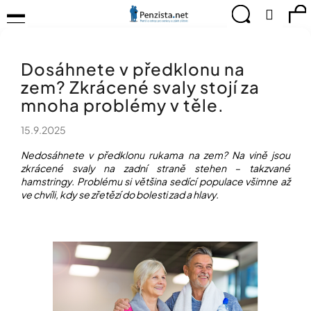
K
Přejít
Menu
Hledat
Ná
Přihlá
na
o
obsah
š
Zpět
Zpět
ko
KOMPENZAČNÍ
í
POMŮCKY
Dosáhnete v předklonu na
k
C
TIPY
zem? Zkrácené svaly stojí za
o
PRO
p
mnoha problémy v těle.
PEVNÉ
ZDRAVÍ
o
15.9.2025
t
CVIČÍME
ř
PRO
Nedosáhnete v předklonu rukama na zem? Na vině jsou
e
RADOST
zkrácené svaly na zadní straně stehen – takzvané
b
hamstringy. Problému si většina sedící populace všimne až
u
ve chvíli, kdy se zřetězí do bolesti zad a hlavy.
OBJEVUJTE
A
j
TVOŘTE
e
S
t
NÁMI
e
CHYTRÝ
n
PRŮVODCE
a
MODERNÍM
j
SVĚTEM