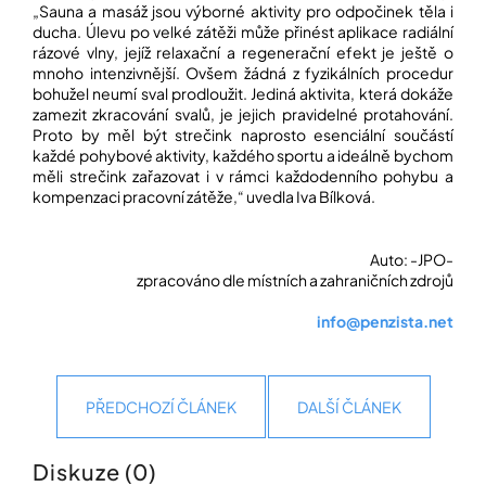
„Sauna a masáž jsou výborné aktivity pro odpočinek těla i
ducha. Úlevu po velké zátěži může přinést aplikace radiální
rázové vlny, jejíž relaxační a regenerační efekt je ještě o
mnoho intenzivnější. Ovšem žádná z fyzikálních procedur
bohužel neumí sval prodloužit. Jediná aktivita, která dokáže
zamezit zkracování svalů, je jejich pravidelné protahování.
Proto by měl být strečink naprosto esenciální součástí
každé pohybové aktivity, každého sportu a ideálně bychom
měli strečink zařazovat i v rámci každodenního pohybu a
kompenzaci pracovní zátěže,“ uvedla Iva Bílková.
Auto: -JPO-
zpracováno dle místních a zahraničních zdrojů
info@penzista.net
PŘEDCHOZÍ ČLÁNEK
DALŠÍ ČLÁNEK
Diskuze (0)