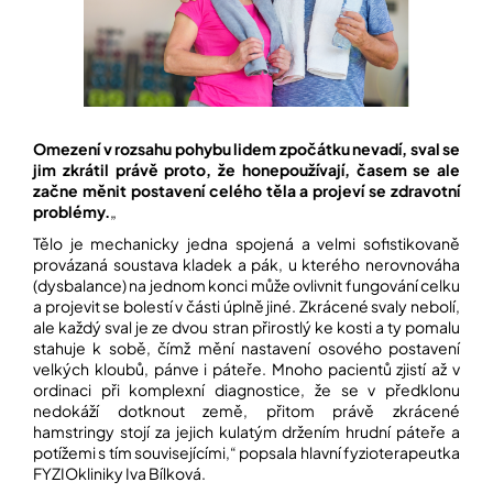
í
t
POZNEJTE
&
?
ZAŽIJTE,
CO
SE
PRÁVĚ
DĚJE
Omezení v rozsahu pohybu lidem zpočátku nevadí, sval se
HLEDAT
jim zkrátil právě proto, že honepoužívají, časem se ale
VAŠE
začne měnit postavení celého těla a projeví se zdravotní
SLOVA,
problémy.
„
NAŠE
INSPIRACE
Tělo je mechanicky jedna spojená a velmi sofistikovaně
D
provázaná soustava kladek a pák, u kterého nerovnováha
o
ZÁBAVA,
(dysbalance) na jednom konci může ovlivnit fungování celku
p
KTERÁ
a projevit se bolestí v části úplně jiné. Zkrácené svaly nebolí,
POSÍLÍ
o
ale každý sval je ze dvou stran přirostlý ke kosti a ty pomalu
PAMĚŤ
r
stahuje k sobě, čímž mění nastavení osového postavení
I
u
velkých kloubů, pánve i páteře. Mnoho pacientů zjistí až v
KONCENTRACI
č
ordinaci při komplexní diagnostice, že se v předklonu
u
nedokáží dotknout země, přitom právě zkrácené
BAZAR
j
hamstringy stojí za jejich kulatým držením hrudní páteře a
A
e
REPASOVANÉ
potížemi s tím souvisejícími,“ popsala hlavní fyzioterapeutka
m
POMŮCKY
FYZIOkliniky Iva Bílková.
e