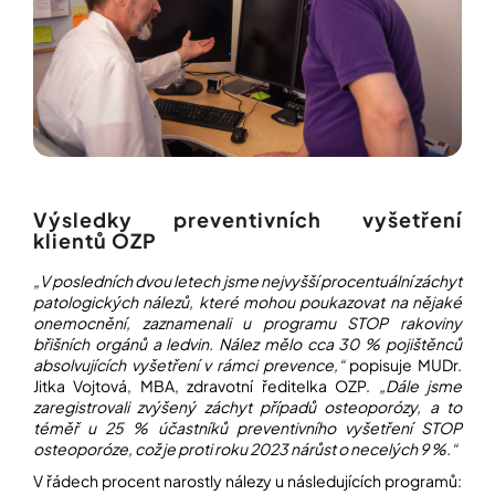
Výsledky preventivních vyšetření
klientů OZP
„V posledních dvou letech jsme nejvyšší procentuální záchyt
patologických nálezů, které mohou poukazovat na nějaké
onemocnění, zaznamenali u programu STOP rakoviny
břišních orgánů a ledvin. Nález mělo cca 30 %
pojištěnců
absolvujících vyšetření v rámci prevence,“
popisuje MUDr.
Jitka Vojtová, MBA, zdravotní ředitelka OZP.
„
Dále jsme
zaregistrovali zvýšený záchyt případů osteoporózy, a to
téměř u 25 % účastníků preventivního vyšetření STOP
osteoporóze, což je proti roku 2023 nárůst o necelých 9 %.“
V řádech procent narostly nálezy u následujících programů: