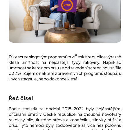
í
t
POZNEJTE
&
?
ZAŽIJTE,
CO
SE
PRÁVĚ
DĚJE
HLEDAT
VAŠE
SLOVA,
Díky screeningovým programům v České republice výrazně
NAŠE
klesá úmrtnost na nejčastější typy rakoviny. Například
INSPIRACE
D
úmrtnost na karcinom prsu se od zavedení screeningu snížila
o
o 32 %. Zájem o některé z preventivních programů stoupá, u
ZÁBAVA,
p
jiných stagnuje, nebo dokonce klesá.
KTERÁ
POSÍLÍ
o
PAMĚŤ
r
I
u
Řeč čísel
KONCENTRACI
č
u
Podle statistik za období 2018–2022 byly nejčastějšími
BAZAR
j
příčinami úmrtí v České republice na zhoubné novotvary
A
e
REPASOVANÉ
rakoviny plic, tlustého střeva a konečníku, slinivky břišní a
m
POMŮCKY
prsu. Tyto nemoci byly zodpovědné za více než polovinu
e