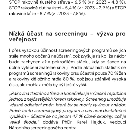
STOP rakovině tlustého střeva – 6,5 % (v r. 2023 – 4,8 %),
STOP rakovině dutiny ústní – 5,4 % (v r. 2023 – 2,9 %) a STOP
rakovině kůže – 8,7 % (v r. 2023 – 7,8 %).
Nízká účast na screeningu – výzva pro
veřejnost
I přes vysokou účinnost screeningových programů se jich
stále mnoho občanů neúčastní, což zvyšuje riziko, že nádor
bude zachycen až v pokročilém stádiu, kdy se šance na
úplné vyléčení znatelně snižují. Podle aktuálních statistik se
programů screeningů rakoviny prsu účastní pouze 70 % žen
a rakoviny děložního hrdla 80 %, což jsou zdánlivě vysoká
čísla, ale mohla a měla by být ještě vyšší.
„Rakovina tlustého střeva a konečníku je v České republice
jednou z nejčastějších forem rakoviny. Screening umožňuje
včasné odhalení změn, které by se mohly vyvinout v nádor.
Právě tento screeningový program u nás není dostatečně
využíván – účastní se ho jenom 47 % cílové skupiny, což je
velká škoda,“
dodává PhDr. Karel Hejduk, vedoucí
Národního screeningového centra.