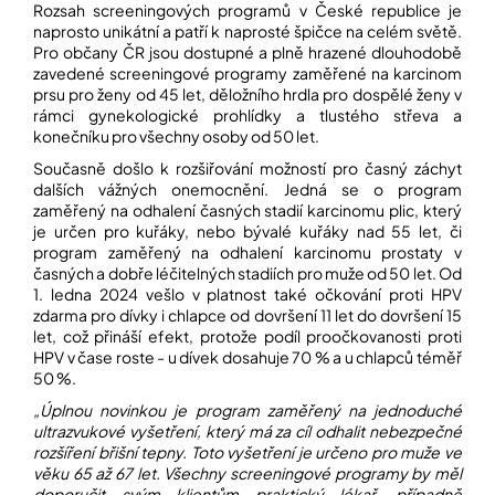
Rozsah screeningových programů v České republice je
naprosto unikátní a patří k naprosté špičce na celém světě.
Pro občany ČR jsou dostupné a plně hrazené dlouhodobě
zavedené screeningové programy zaměřené na karcinom
prsu pro ženy od 45 let, děložního hrdla pro dospělé ženy v
rámci gynekologické prohlídky a tlustého střeva a
konečníku pro všechny osoby od 50 let.
Současně došlo k rozšiřování možností pro časný
záchyt
dalších vážných onemocnění. Jedná se o program
zaměřený na odhalení časných stadií karcinomu plic, který
je určen pro kuřáky, nebo bývalé kuřáky nad 55 let, či
program zaměřený na odhalení karcinomu prostaty v
časných a dobře léčitelných stadiích pro muže od 50 let. Od
1. ledna 2024 vešlo v platnost také očkování proti HPV
zdarma pro dívky i chlapce od dovršení 11 let do dovršení 15
let, což přináší efekt, protože podíl proočkovanosti proti
HPV v čase roste - u dívek dosahuje 70 % a u chlapců téměř
50 %.
„Úplnou novinkou je program zaměřený na jednoduché
ultrazvukové vyšetření, který má za cíl odhalit nebezpečné
rozšíření břišní tepny. Toto vyšetření je určeno pro muže ve
věku 65 až 67 let. Všechny screeningové programy by měl
doporučit svým klientům praktický lékař, případně