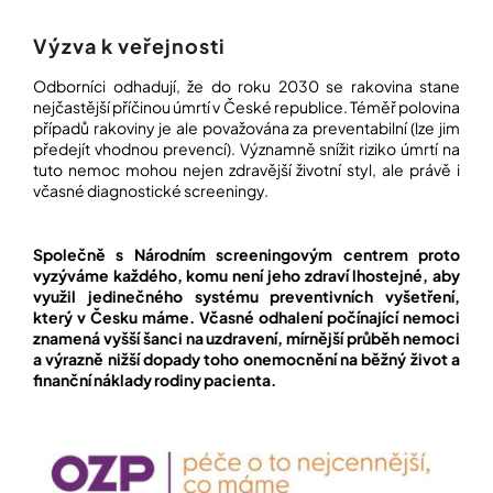
Výzva k veřejnosti
Odborníci odhadují, že do roku 2030 se rakovina stane
nejčastější příčinou úmrtí v České republice. Téměř polovina
případů rakoviny je ale považována za preventabilní (lze jim
předejít vhodnou prevencí). Významně snížit riziko úmrtí na
tuto nemoc mohou nejen zdravější životní styl, ale právě i
včasné diagnostické screeningy.
Společně s Národním screeningovým centrem proto
vyzýváme každého, komu není jeho zdraví lhostejné, aby
využil jedinečného systému preventivních vyšetření,
který v Česku máme. Včasné odhalení počínající nemoci
znamená vyšší šanci na uzdravení, mírnější průběh nemoci
a výrazně nižší dopady toho onemocnění na běžný život a
finanční náklady rodiny pacienta.