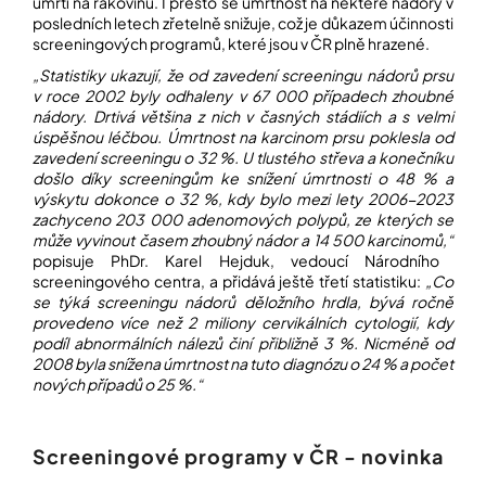
úmrtí na rakovinu. I přesto se úmrtnost na některé nádory v
posledních letech zřetelně snižuje, což je důkazem účinnosti
screeningových programů, které jsou v ČR plně hrazené.
Přihlášení
„Statistiky ukazují, že od zavedení screeningu nádorů prsu
v roce 2002 byly odhaleny v 67 000 případech zhoubné
nádory. Drtivá většina z nich v časných stádiích a s velmi
úspěšnou léčbou. Úmrtnost na karcinom prsu poklesla od
zavedení screeningu o 32 %. U tlustého střeva a konečníku
došlo díky screeningům ke snížení úmrtnosti o 48 % a
výskytu dokonce o 32 %, kdy bylo mezi lety 2006-2023
zachyceno
203 000 adenomových polypů, ze kterých se
může vyvinout časem zhoubný nádor a 14 500 karcinomů,“
popisuje PhDr. Karel Hejduk, vedoucí Národního
screeningového centra, a přidává ještě třetí statistiku:
„Co
se týká screeningu nádorů děložního hrdla, bývá ročně
provedeno více než 2 miliony cervikálních cytologií, kdy
podíl abnormálních nálezů činí přibližně 3 %. Nicméně od
2008 byla snížena úmrtnost na tuto diagnózu o 24 % a počet
nových případů o 25 %.“
Screeningové programy v ČR - novinka