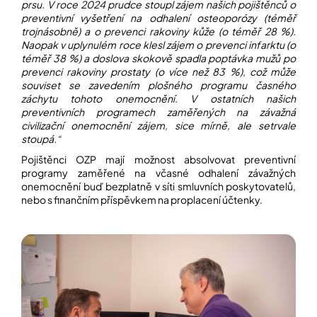
prsu. V roce 2024 prudce stoupl zájem našich pojištěnců o
preventivní vyšetření na odhalení osteoporózy (téměř
trojnásobně) a o prevenci rakoviny kůže (o téměř 28 %).
Naopak v uplynulém roce klesl zájem o prevenci infarktu (o
téměř 38 %) a doslova skokově spadla poptávka mužů po
prevenci rakoviny prostaty (o více než 83 %), což může
souviset se zavedením plošného programu časného
záchytu tohoto onemocnění. V ostatních našich
preventivních programech zaměřených na závažná
civilizační onemocnění zájem, sice mírně, ale setrvale
stoupá.“
Pojištěnci OZP mají možnost absolvovat preventivní
programy zaměřené na včasné odhalení závažných
onemocnění buď bezplatně v síti smluvních poskytovatelů,
nebo s finančním příspěvkem na proplacení účtenky.