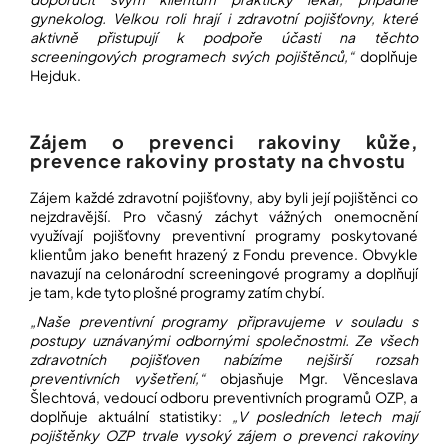
gynekolog. Velkou roli hrají i zdravotní pojišťovny, které
aktivně přistupují k podpoře účasti na těchto
screeningových programech svých pojištěnců,“
doplňuje
Hejduk.
Zájem o prevenci rakoviny kůže,
prevence rakoviny prostaty na chvostu
Zájem každé zdravotní pojišťovny, aby byli její pojištěnci co
nejzdravější. Pro včasný záchyt vážných onemocnění
využívají pojišťovny preventivní programy poskytované
klientům jako benefit hrazený z Fondu prevence. Obvykle
navazují na celonárodní screeningové programy a doplňují
je tam, kde tyto plošné programy zatím chybí.
„Naše preventivní programy připravujeme v souladu s
postupy uznávanými odbornými společnostmi. Ze všech
zdravotních pojišťoven nabízíme nejširší rozsah
preventivních vyšetření,“
objasňuje Mgr. Věnceslava
Šlechtová, vedoucí odboru preventivních programů OZP, a
doplňuje aktuální statistiky:
„V posledních letech mají
pojištěnky OZP trvale vysoký zájem o prevenci rakoviny