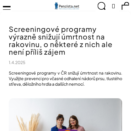
K
Přejít
Menu
Hledat
Ná
Přihlá
na
o
obsah
š
Zpět
Zpět
ko
KOMPENZAČNÍ
í
POMŮCKY
Screeningové programy
k
C
TIPY
výrazně snižují úmrtnost na
o
PRO
p
rakovinu, o některé z nich ale
PEVNÉ
ZDRAVÍ
o
není příliš zájem
t
CVIČÍME
ř
1.4.2025
PRO
e
RADOST
Screeningové programy v ČR snižují úmrtnost na rakovinu.
b
Využijte prevenci pro včasné odhalení nádorů prsu, tlustého
u
OBJEVUJTE
střeva, děložního hrdla a dalších nemocí.
A
j
TVOŘTE
e
S
t
NÁMI
e
CHYTRÝ
n
PRŮVODCE
a
MODERNÍM
j
SVĚTEM