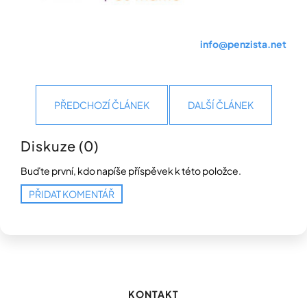
info@penzista.net
PŘEDCHOZÍ ČLÁNEK
DALŠÍ ČLÁNEK
Diskuze (0)
Buďte první, kdo napíše příspěvek k této položce.
PŘIDAT KOMENTÁŘ
Z
á
p
KONTAKT
a