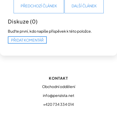
PŘEDCHOZÍ ČLÁNEK
DALŠÍ ČLÁNEK
Diskuze (0)
Buďte první, kdo napíše příspěvek k této položce.
PŘIDAT KOMENTÁŘ
Z
á
p
KONTAKT
a
t
Obchodní oddělení
í
info@penzista.net
+420 734 334 014