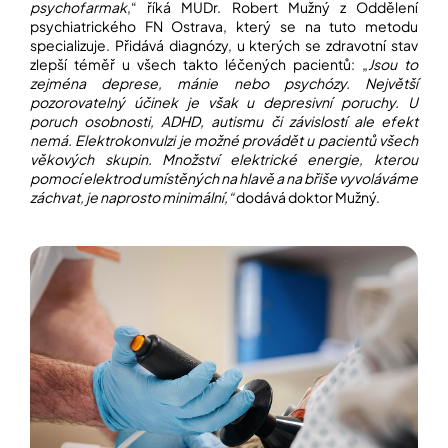
psychofarmak
,“ říká MUDr. Robert Mužný z Oddělení
psychiatrického FN Ostrava, který se na tuto metodu
specializuje. Přidává diagnózy, u kterých se zdravotní stav
Přihlášení
zlepší téměř u všech takto léčených pacientů: „
Jsou to
zejména deprese, mánie nebo psychózy. Největší
pozorovatelný účinek je však u depresivní poruchy. U
poruch osobnosti, ADHD, autismu či závislostí ale efekt
nemá.
Elektrokonvulzi je možné provádět u pacientů všech
věkových skupin. Množství elektrické energie, kterou
pomocí elektrod umístěných na hlavě a na břiše vyvoláváme
záchvat, je naprosto minimální,“
dodává doktor Mužný.