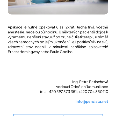
Aplikace je nutné opakovat 8 až 12krát. Jedna trvá, včetně
anestezie, necelou půlhodinu. U některých pacientů dojde k
výraznému zlepšení stavu už po druhé či třetí terapii, u téměř
všech nemocných po jejím ukončení. Její pozitivní vliv na svůj
zdravotní stav ocenili v minulosti například spisovatelé
Ernest Hemingway nebo Paulo Coelho.
Ing. Petra Petlachová
vedoucí Oddělení komunikace
tel.: +420 597 373 351; +420 704 850 110
info@penzista.net