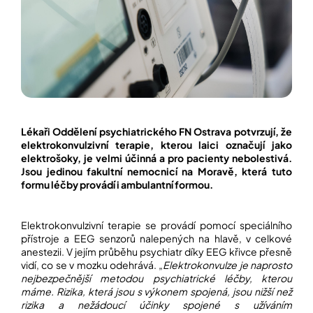
í
t
POZNEJTE
&
?
ZAŽIJTE,
CO
SE
PRÁVĚ
DĚJE
HLEDAT
VAŠE
SLOVA,
Lékaři Oddělení psychiatrického FN Ostrava potvrzují, že
NAŠE
elektrokonvulzivní terapie, kterou laici označují jako
INSPIRACE
elektrošoky, je velmi účinná a pro pacienty nebolestivá.
D
Jsou jedinou fakultní nemocnicí na Moravě, která tuto
o
ZÁBAVA,
formu léčby provádí i ambulantní formou.
p
KTERÁ
POSÍLÍ
o
PAMĚŤ
r
I
Elektrokonvulzivní terapie se provádí pomocí speciálního
u
KONCENTRACI
přístroje a EEG senzorů nalepených na hlavě, v celkové
č
anestezii. V jejím průběhu psychiatr díky EEG křivce přesně
u
BAZAR
vidí, co se v mozku odehrává. „
Elektrokonvulze je naprosto
j
A
nejbezpečnější metodou psychiatrické léčby, kterou
e
REPASOVANÉ
máme. Rizika, která jsou s výkonem spojená, jsou nižší než
m
POMŮCKY
rizika a nežádoucí účinky spojené s užíváním
e