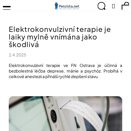
K
Přejít
Menu
Hledat
Ná
Přihlá
na
o
obsah
š
Zpět
Zpět
ko
KOMPENZAČNÍ
í
POMŮCKY
Elektrokonvulzivní terapie je
k
C
TIPY
laiky mylně vnímána jako
o
PRO
p
škodlivá
PEVNÉ
ZDRAVÍ
o
2.4.2025
t
CVIČÍME
ř
PRO
Elektrokonvulzivní terapie ve FN Ostrava je účinná a
e
RADOST
bezbolestná léčba deprese, mánie a psychóz. Probíhá v
b
celkové anestezii a přináší rychlé zlepšení stavu.
u
OBJEVUJTE
A
j
TVOŘTE
e
S
t
NÁMI
e
CHYTRÝ
n
PRŮVODCE
a
MODERNÍM
j
SVĚTEM