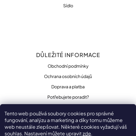
Sídlo
DŮLEŽITÉ INFORMACE
Obchodní podmínky
Ochrana osobních údajů
Doprava a platba
Potřebujete poradit?
Tento web používá soubory cookies pro správné
fungování, analýzu a marketing a díky tomu můžeme
SLEDUJTE NÁS
web neustále zlepšovat. Některé cookies vyžadují váš
souhlas. Nastavení můžete upravit
zde
.