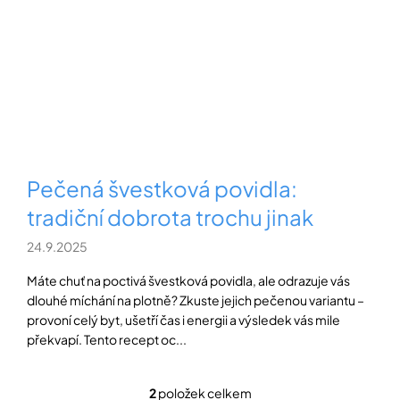
Přihlášení
Pečená švestková povidla:
tradiční dobrota trochu jinak
24.9.2025
Máte chuť na poctivá švestková povidla, ale odrazuje vás
dlouhé míchání na plotně? Zkuste jejich pečenou variantu –
provoní celý byt, ušetří čas i energii a výsledek vás mile
překvapí. Tento recept oc...
2
položek celkem