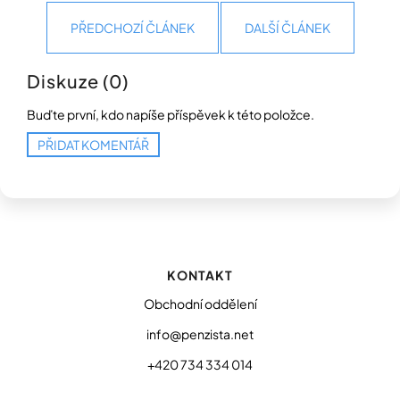
PŘEDCHOZÍ ČLÁNEK
DALŠÍ ČLÁNEK
Přihlášení
Diskuze (0)
Buďte první, kdo napíše příspěvek k této položce.
PŘIDAT KOMENTÁŘ
Z
á
p
KONTAKT
a
t
Obchodní oddělení
í
info@penzista.net
+420 734 334 014