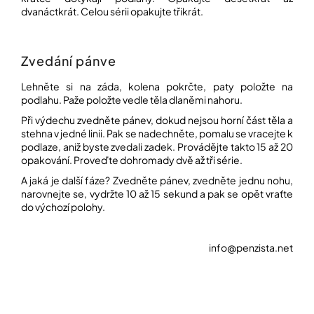
í
dvanáctkrát. Celou sérii opakujte třikrát.
t
POZNEJTE
&
?
ZAŽIJTE,
CO
Zvedání pánve
SE
PRÁVĚ
Lehněte si na záda, kolena pokrčte, paty položte na
DĚJE
podlahu. Paže položte vedle těla dlaněmi nahoru.
HLEDAT
VAŠE
Při výdechu zvedněte pánev, dokud nejsou horní část těla a
SLOVA,
stehna v jedné linii. Pak se nadechněte, pomalu se vracejte k
NAŠE
podlaze, aniž byste zvedali zadek. Provádějte takto 15 až 20
INSPIRACE
opakování. Proveďte dohromady dvě až tři série.
D
o
ZÁBAVA,
A jaká je další fáze? Zvedněte pánev, zvedněte jednu nohu,
p
KTERÁ
narovnejte se, vydržte 10 až 15 sekund a pak se opět vraťte
POSÍLÍ
o
do výchozí polohy.
PAMĚŤ
r
I
u
KONCENTRACI
č
info@penzista.net
u
BAZAR
j
A
e
REPASOVANÉ
m
POMŮCKY
e