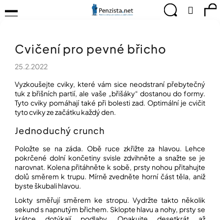
K
Přejít
Menu
Hledat
Ná
Přihlá
na
o
obsah
š
Zpět
Zpět
ko
KOMPENZAČNÍ
í
POMŮCKY
Cvičení pro pevné břicho
k
C
TIPY
o
PRO
25.2.2022
p
PEVNÉ
ZDRAVÍ
o
Vyzkoušejte cviky, které vám sice neodstraní přebytečný
t
tuk z břišních partií, ale vaše „břišáky“ dostanou do formy.
CVIČÍME
Tyto cviky pomáhají také při bolesti zad. Optimální je cvičit
ř
PRO
tyto cviky ze začátku každý den.
e
RADOST
b
Jednoduchý crunch
u
OBJEVUJTE
A
j
Položte se na záda. Obě ruce zkřižte za hlavou. Lehce
TVOŘTE
e
pokrčené dolní končetiny svisle zdvihněte a snažte se je
S
narovnat. Kolena přitáhněte k sobě, prsty nohou přitahujte
t
NÁMI
dolů směrem k trupu. Mírně zvedněte horní část těla, aniž
e
byste škubali hlavou.
CHYTRÝ
n
PRŮVODCE
Lokty směřují směrem ke stropu. Vydržte takto několik
a
MODERNÍM
sekund s napnutým břichem. Sklopte hlavu a nohy, prsty se
j
SVĚTEM
krátce dotýkají podlahy. Opakujte desetkrát až