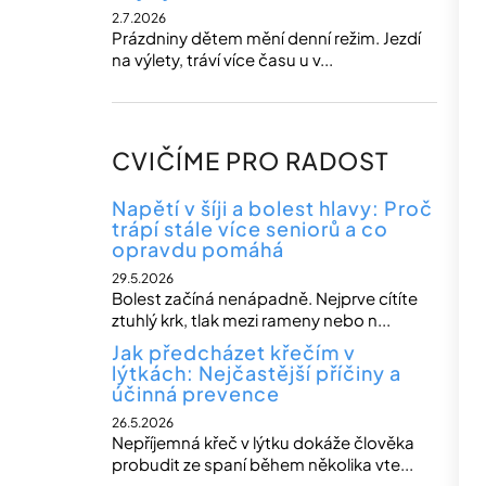
2.7.2026
Prázdniny dětem mění denní režim. Jezdí
na výlety, tráví více času u v...
CVIČÍME PRO RADOST
Napětí v šíji a bolest hlavy: Proč
trápí stále více seniorů a co
opravdu pomáhá
29.5.2026
Bolest začíná nenápadně. Nejprve cítíte
ztuhlý krk, tlak mezi rameny nebo n...
Jak předcházet křečím v
lýtkách: Nejčastější příčiny a
účinná prevence
26.5.2026
Nepříjemná křeč v lýtku dokáže člověka
probudit ze spaní během několika vte...