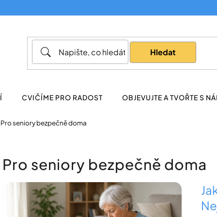
Co potřebujete najít?
Hledat
Doporučujeme
Í
CVIČÍME PRO RADOST
OBJEVUJTE A TVOŘTE S NÁ
Pro seniory bezpečně doma
Pro seniory bezpečně doma
V
Ja
ý
Nej
p