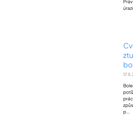
Práv
úraz
Cvi
zt
bo
17.5
Bole
potí
prác
způs
p...