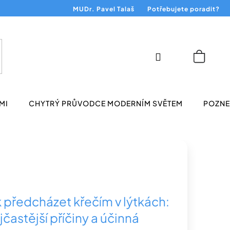
MUDr. Pavel Talaš
Potřebujete poradit?
Přihlášení
Nákup
košík
MI
CHYTRÝ PRŮVODCE MODERNÍM SVĚTEM
POZNEJ
k předcházet křečím v lýtkách:
častější příčiny a účinná