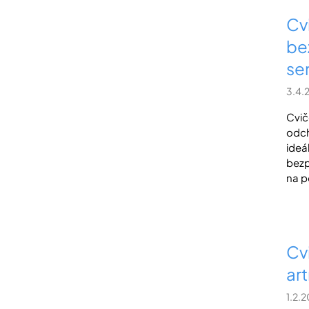
Cv
be
se
3.4.
Cvič
odch
ideá
bezp
na po
Cv
ar
1.2.