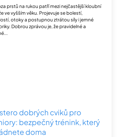
óza prstů na rukou patří mezi nejčastější kloubní
že ve vyšším věku. Projevuje se bolestí,
lostí, otoky a postupnou ztrátou síly i jemné
riky. Dobrou zprávou je, že pravidelné a
é...
stero dobrých cviků pro
niory: bezpečný trénink, který
ládnete doma