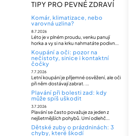
n
TIPY PRO PEVNÉ ZDRAVÍ
n
í
Komár, klimatizace, nebo
varovná uzlina?
p
8.7.2026
a
Léto je v plném proudu, venku panují
n
horka a vy si na krku nahmatáte podivn...
e
Koupání a oči: pozor na
nečistoty, sinice i kontaktní
l
čočky
7.7.2026
Letní koupání je příjemné osvěžení, ale oči
při něm dostávají zabrat. ...
Plavání při bolesti zad: kdy
může spíš uškodit
3.7.2026
Plavání se často považuje za jeden z
nejšetrnějších pohybů. Umí odlehč...
Dětské zuby o prázdninách: 3
chyby, které škodí