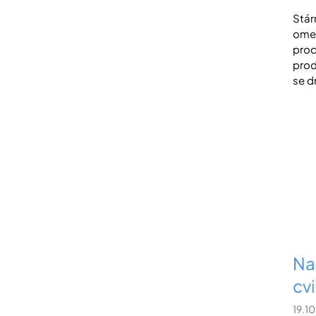
Stár
omez
proc
prod
se d
Na
cvi
19.1