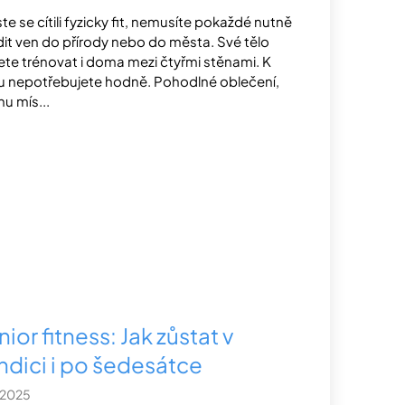
te se cítili fyzicky fit, nemusíte pokaždé nutně
it ven do přírody nebo do města. Své tělo
te trénovat i doma mezi čtyřmi stěnami. K
 nepotřebujete hodně. Pohodlné oblečení,
hu mís...
ior fitness: Jak zůstat v
ndici i po šedesátce
1.2025