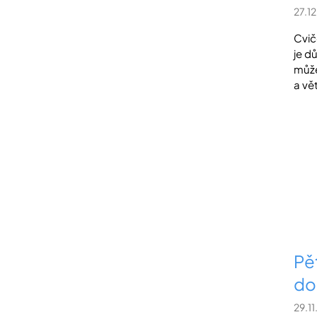
27.1
Cvič
je d
může
a vě
Pět
d
29.1