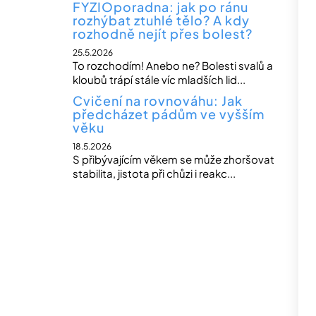
FYZIOporadna: jak po ránu
rozhýbat ztuhlé tělo? A kdy
rozhodně nejít přes bolest?
25.5.2026
To rozchodím! Anebo ne? Bolesti svalů a
kloubů trápí stále víc mladších lid...
Cvičení na rovnováhu: Jak
předcházet pádům ve vyšším
věku
18.5.2026
S přibývajícím věkem se může zhoršovat
stabilita, jistota při chůzi i reakc...