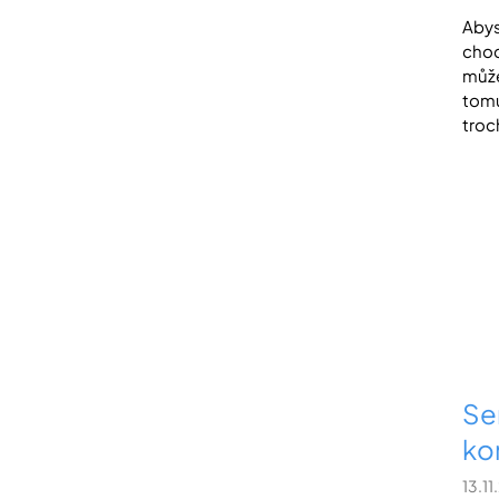
Abys
chod
může
tomu
troc
Sen
ko
13.1