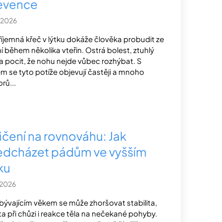
evence
.2026
íjemná křeč v lýtku dokáže člověka probudit ze
í během několika vteřin. Ostrá bolest, ztuhlý
 a pocit, že nohu nejde vůbec rozhýbat. S
m se tyto potíže objevují častěji a mnoho
rů...
ičení na rovnováhu: Jak
edcházet pádům ve vyšším
ku
.2026
ibývajícím věkem se může zhoršovat stabilita,
ota při chůzi i reakce těla na nečekané pohyby.