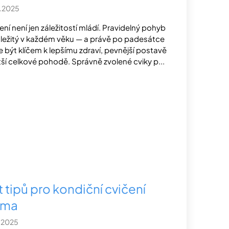
2.2025
ení není jen záležitostí mládí. Pravidelný pohyb
ůležitý v každém věku — a právě po padesátce
 být klíčem k lepšímu zdraví, pevnější postavě
tší celkové pohodě. Správně zvolené cviky p...
 tipů pro kondiční cvičení
oma
1.2025