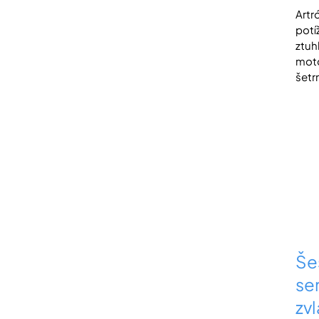
Artr
potí
ztuh
moto
šetrn
Še
se
zv