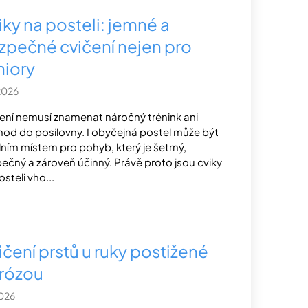
iky na posteli: jemné a
zpečné cvičení nejen pro
niory
2026
ení nemusí znamenat náročný trénink ani
od do posilovny. I obyčejná postel může být
lním místem pro pohyb, který je šetrný,
ečný a zároveň účinný. Právě proto jsou cviky
steli vho...
ičení prstů u ruky postižené
trózou
2026