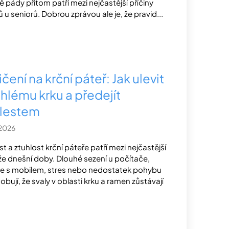
ě pády přitom patří mezi nejčastější příčiny
ů u seniorů. Dobrou zprávou ale je, že pravid...
čení na krční páteř: Jak ulevit
uhlému krku a předejít
lestem
.2026
st a ztuhlost krční páteře patří mezi nejčastější
že dnešní doby. Dlouhé sezení u počítače,
e s mobilem, stres nebo nedostatek pohybu
obují, že svaly v oblasti krku a ramen zůstávají