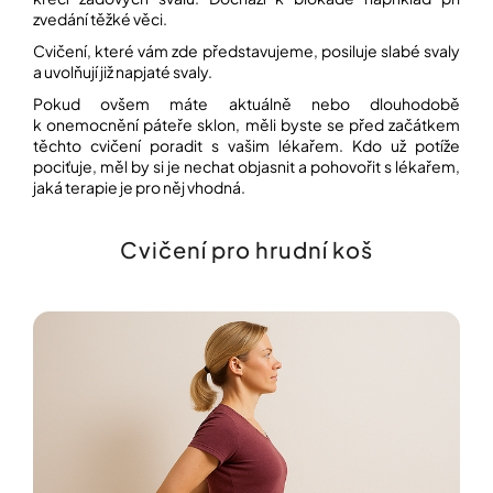
zvedání těžké věci.
Cvičení, které vám zde představujeme, posiluje slabé svaly
Přihlášení
a uvolňují již napjaté svaly.
Pokud ovšem máte aktuálně nebo dlouhodobě
k onemocnění páteře sklon, měli byste se před začátkem
těchto cvičení poradit s vašim lékařem. Kdo už potíže
pociťuje, měl by si je nechat objasnit a pohovořit s lékařem,
jaká terapie je pro něj vhodná.
Cvičení pro hrudní koš