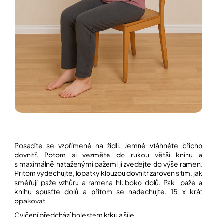
Posaďte se vzpřímeně na židli. Jemně vtáhněte břicho
dovnitř. Potom si vezměte do rukou větší knihu a
s maximálně nataženými pažemi ji zvedejte do výše ramen.
Přitom vydechujte, lopatky kloužou dovnitř zároveň s tím, jak
směřují paže vzhůru a ramena hluboko dolů. Pak paže a
knihu spusťte dolů a přitom se nadechujte. 15 x krát
opakovat.
Cvičení předchází bolestem krku a šíje.