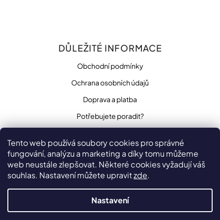
DŮLEŽITÉ INFORMACE
Obchodní podmínky
Ochrana osobních údajů
Doprava a platba
Potřebujete poradit?
Tento web používá soubory cookies pro správné
fungování, analýzu a marketing a díky tomu můžeme
SLEDUJTE NÁS
web neustále zlepšovat. Některé cookies vyžadují váš
souhlas. Nastavení můžete upravit
zde
.
Nastavení