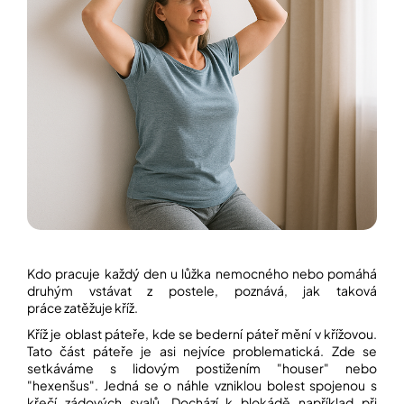
í
t
POZNEJTE
&
?
ZAŽIJTE,
CO
SE
PRÁVĚ
DĚJE
HLEDAT
VAŠE
SLOVA,
NAŠE
INSPIRACE
D
o
ZÁBAVA,
p
KTERÁ
POSÍLÍ
o
Kdo pracuje každý den u lůžka nemocného nebo pomáhá
PAMĚŤ
r
I
druhým vstávat z postele, poznává, jak taková
u
KONCENTRACI
práce zatěžuje kříž.
č
u
Kříž je oblast páteře, kde se bederní páteř mění v křížovou.
BAZAR
j
Tato část páteře je asi nejvíce problematická. Zde se
A
e
setkáváme s lidovým postižením "houser" nebo
REPASOVANÉ
m
POMŮCKY
"hexenšus". Jedná se o náhle vzniklou bolest spojenou s
e
křečí zádových svalů. Dochází k blokádě například při