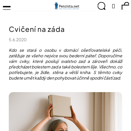
K
Přejít
Menu
Hledat
Ná
Přihlá
na
o
obsah
š
Zpět
Zpět
ko
KOMPENZAČNÍ
í
POMŮCKY
Cvičení na záda
k
C
TIPY
o
PRO
5.6.2020
p
PEVNÉ
ZDRAVÍ
o
Kdo se stará o osobu v domácí ošetřovatelské péči,
t
zatěžuje ze všeho nejvíce svou bederní páteř. Doporučíme
CVIČÍME
vám cviky, které posilují svalstvo zad a zároveň dokáží
ř
PRO
předcházet bolestem zad a také bolestem šíje. Všechno, co
e
RADOST
potřebujete, je židle, stěna a větší kniha. S těmito cviky
b
budete umět každý den pohybovat účinně spodní částí zad.
u
OBJEVUJTE
A
j
TVOŘTE
e
S
t
NÁMI
e
CHYTRÝ
n
PRŮVODCE
a
MODERNÍM
j
SVĚTEM