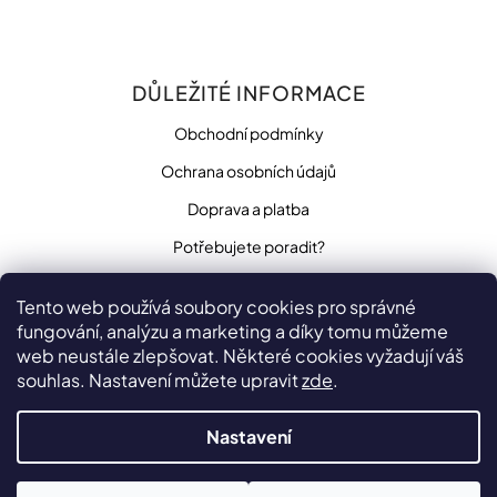
DŮLEŽITÉ INFORMACE
Obchodní podmínky
Ochrana osobních údajů
Doprava a platba
Potřebujete poradit?
Tento web používá soubory cookies pro správné
fungování, analýzu a marketing a díky tomu můžeme
SLEDUJTE NÁS
web neustále zlepšovat. Některé cookies vyžadují váš
souhlas. Nastavení můžete upravit
zde
.
Nastavení
Vytvořilo
na platformě
Shoptet
Copyright 2026