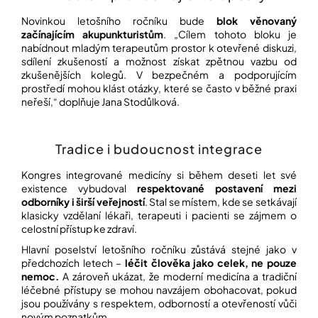
Novinkou letošního ročníku bude
blok věnovaný
začínajícím akupunkturistům
. „Cílem tohoto bloku je
nabídnout mladým terapeutům prostor k otevřené diskuzi,
sdílení zkušeností a možnost získat zpětnou vazbu od
zkušenějších kolegů. V bezpečném a podporujícím
prostředí mohou klást otázky, které se často v běžné praxi
neřeší,“ doplňuje Jana Stodůlková.
Tradice i budoucnost integrace
Kongres integrované medicíny si během deseti let své
existence vybudoval
respektované postavení mezi
odborníky i širší veřejností
. Stal se místem, kde se setkávají
klasicky vzdělaní lékaři, terapeuti i pacienti se zájmem o
celostní přístup ke zdraví.
Hlavní poselství letošního ročníku zůstává stejné jako v
předchozích letech –
léčit člověka jako celek, ne pouze
nemoc.
A zároveň ukázat, že moderní medicína a tradiční
léčebné přístupy se mohou navzájem obohacovat, pokud
jsou používány s respektem, odborností a otevřeností vůči
novým poznatkům.