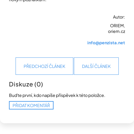
Autor:
ORIEM,
oriem.cz
info@penzista.net
PŘEDCHOZÍ ČLÁNEK
DALŠÍ ČLÁNEK
Diskuze (0)
Buďte první, kdo napíše příspěvek k této položce.
PŘIDAT KOMENTÁŘ
Z