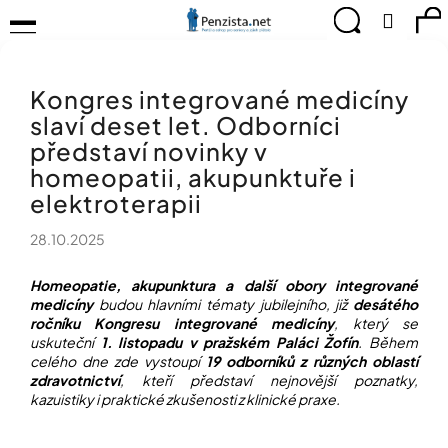
K
Přejít
Menu
Hledat
Ná
Přihlá
na
o
obsah
š
Zpět
Zpět
ko
KOMPENZAČNÍ
í
POMŮCKY
Kongres integrované medicíny
k
C
TIPY
slaví deset let. Odborníci
o
PRO
p
představí novinky v
PEVNÉ
ZDRAVÍ
o
homeopatii, akupunktuře i
t
elektroterapii
CVIČÍME
ř
PRO
e
RADOST
28.10.2025
b
u
OBJEVUJTE
Homeopatie, akupunktura a další obory integrované
A
j
medicíny
budou hlavními tématy jubilejního, již
desátého
TVOŘTE
e
ročníku Kongresu integrované medicíny
, který se
S
uskuteční
1. listopadu v pražském Paláci Žofín
. Během
t
NÁMI
celého dne zde vystoupí
19 odborníků z různých oblastí
e
zdravotnictví
, kteří představí nejnovější poznatky,
CHYTRÝ
n
kazuistiky i praktické zkušenosti z klinické praxe.
PRŮVODCE
a
MODERNÍM
j
SVĚTEM