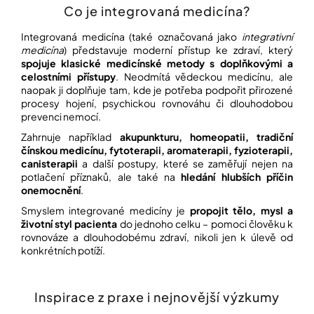
Co je integrovaná medicína?
Přihlášení
Integrovaná medicína (také označovaná jako
integrativní
medicína
) představuje moderní přístup ke zdraví, který
spojuje klasické medicínské metody s doplňkovými a
celostními přístupy
. Neodmítá vědeckou medicínu, ale
naopak ji doplňuje tam, kde je potřeba podpořit přirozené
procesy hojení, psychickou rovnováhu či dlouhodobou
prevenci nemocí.
Zahrnuje například
akupunkturu, homeopatii, tradiční
čínskou medicínu, fytoterapii, aromaterapii, fyzioterapii,
canisterapii
a další postupy, které se zaměřují nejen na
potlačení příznaků, ale také na
hledání hlubších příčin
onemocnění
.
Smyslem integrované medicíny je
propojit tělo, mysl a
životní styl pacienta
do jednoho celku – pomoci člověku k
rovnováze a dlouhodobému zdraví, nikoli jen k úlevě od
konkrétních potíží.
Inspirace z praxe i nejnovější výzkumy