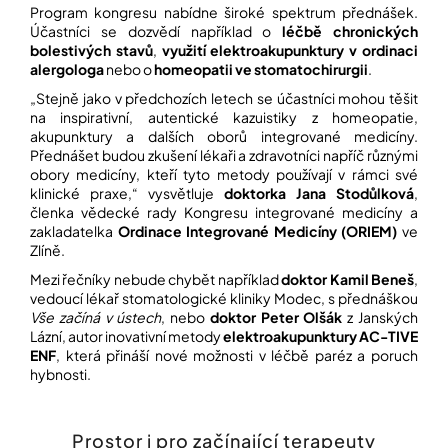
Program kongresu nabídne široké spektrum přednášek.
Účastníci se dozvědí například o
léčbě chronických
bolestivých stavů
,
využití elektroakupunktury v ordinaci
alergologa
nebo o
homeopatii ve stomatochirurgii
.
„Stejně jako v předchozích letech se účastníci mohou těšit
na inspirativní, autentické kazuistiky z homeopatie,
akupunktury a dalších oborů integrované medicíny.
Přednášet budou zkušení lékaři a zdravotníci napříč různými
obory medicíny, kteří tyto metody používají v rámci své
klinické praxe,“ vysvětluje
doktorka Jana Stodůlková
,
členka vědecké rady Kongresu integrované medicíny a
zakladatelka
Ordinace Integrované Medicíny (ORIEM)
ve
Zlíně.
Mezi řečníky nebude chybět například
doktor Kamil Beneš
,
vedoucí lékař stomatologické kliniky Modec, s přednáškou
Vše začíná v ústech
, nebo
doktor Peter Olšák
z Janských
Lázní, autor inovativní metody
elektroakupunktury AC-TIVE
ENF
, která přináší nové možnosti v léčbě paréz a poruch
hybnosti.
Prostor i pro začínající terapeuty