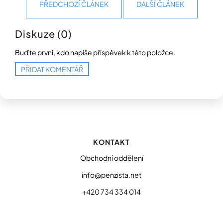
PŘEDCHOZÍ ČLÁNEK
DALŠÍ ČLÁNEK
Diskuze (0)
Buďte první, kdo napíše příspěvek k této položce.
PŘIDAT KOMENTÁŘ
Z
á
p
KONTAKT
a
t
Obchodní oddělení
í
info@penzista.net
+420 734 334 014