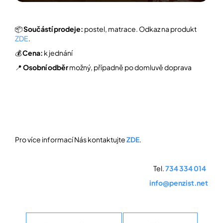
📦
Součástí prodeje:
postel, matrace. Odkaz na produkt
ZDE
.
💰
Cena:
k jednání
📍
Osobní odběr
možný, případně po domluvě doprava
Pro více informací Nás kontaktujte
ZDE
.
Tel.
734 334 014
info@penzist.net