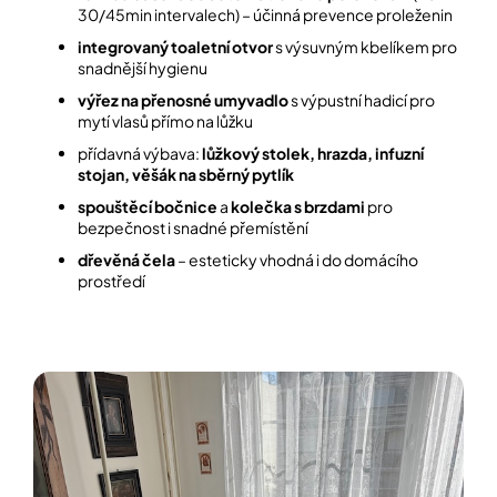
30/45min intervalech) – účinná prevence proleženin
integrovaný toaletní otvor
s výsuvným kbelíkem pro
snadnější hygienu
výřez na přenosné umyvadlo
s výpustní hadicí pro
mytí vlasů přímo na lůžku
přídavná výbava:
lůžkový stolek, hrazda, infuzní
stojan, věšák na sběrný pytlík
spouštěcí bočnice
a
kolečka s brzdami
pro
bezpečnost i snadné přemístění
dřevěná čela
– esteticky vhodná i do domácího
prostředí