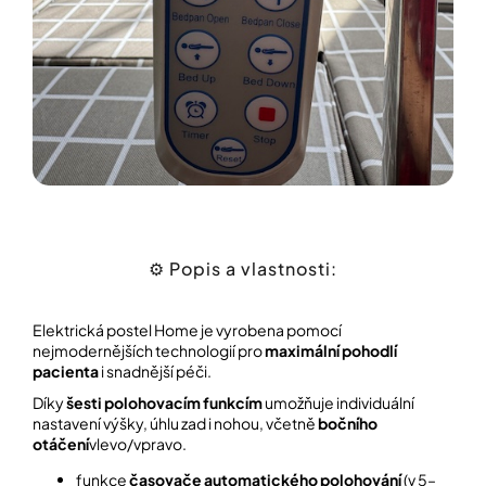
⚙️ Popis a vlastnosti:
Elektrická postel Home je vyrobena pomocí
nejmodernějších technologií pro
maximální pohodlí
pacienta
i snadnější péči.
Díky
šesti polohovacím funkcím
umožňuje individuální
nastavení výšky, úhlu zad i nohou, včetně
bočního
otáčení
vlevo/vpravo.
funkce
časovače automatického polohování
(v 5–