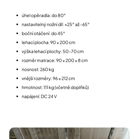
úhel opěradla: do 80°
nastavitelný nožní díl: +25° až -65°
boční otáčení: do 45°
lehací plocha: 90 × 200 cm
výška lehací plochy: 50–70 cm
rozměr matrace: 90 × 200 × 8 cm
nosnost: 260 kg
vnější rozměry: 96 × 212 cm
hmotnost: 111 kg (včetně doplňků)
napájení: DC 24 V