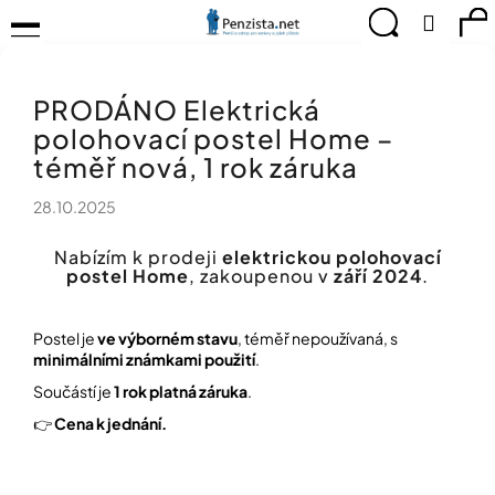
K
Přejít
Menu
Hledat
Ná
Přihlá
na
o
obsah
š
Zpět
Zpět
ko
KOMPENZAČNÍ
í
POMŮCKY
PRODÁNO Elektrická
k
C
TIPY
polohovací postel Home –
o
PRO
p
téměř nová, 1 rok záruka
PEVNÉ
ZDRAVÍ
o
28.10.2025
t
CVIČÍME
ř
PRO
Nabízím k prodeji
elektrickou polohovací
e
RADOST
postel Home
, zakoupenou v
září 2024
.
b
u
OBJEVUJTE
A
j
Postel je
ve výborném stavu
, téměř nepoužívaná, s
TVOŘTE
e
minimálními známkami použití
.
S
t
NÁMI
Součástí je
1 rok platná záruka
.
e
👉
Cena k jednání.
CHYTRÝ
n
PRŮVODCE
a
MODERNÍM
j
SVĚTEM