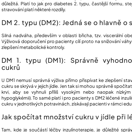
důležitá. Platí to jak pro diabetes 2. typu, častější formu, s
stravování platí některé rozdíly.
DM 2. typu (DM2): Jedná se o hlavně o 
Silná nadváha, především v oblasti břicha, tzv. viscerální ob
Výživová doporučení pro pacienty cílí proto na snižování váhy 
zlepšení metabolické kontroly.
DM 1. typu (DM1): Správně vyhodno
cukrů
U DM1 nemusí správná výživa přímo přispívat ke zlepšení sta
cukru se skrývá v jejich jídle. Jen tak si mohou správně spočítat,
krvi, aby se vyhnuli příliš vysokým nebo naopak nízkým
hypoglykémii). To samé platí i pro pacienty s DM2 léčené inzulí
cukru v jednotlivých potravinách, získávají pacienti v rámci ed
Jak spočítat množství cukru v jídle při 
Tam, kde je součástí léčby inzulínoterapie, je důležité sp