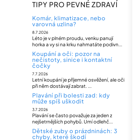
n
TIPY PRO PEVNÉ ZDRAVÍ
n
í
Komár, klimatizace, nebo
varovná uzlina?
p
8.7.2026
a
Léto je v plném proudu, venku panují
n
horka a vy si na krku nahmatáte podivn...
e
Koupání a oči: pozor na
nečistoty, sinice i kontaktní
l
čočky
7.7.2026
Letní koupání je příjemné osvěžení, ale oči
při něm dostávají zabrat. ...
Plavání při bolesti zad: kdy
může spíš uškodit
3.7.2026
Plavání se často považuje za jeden z
nejšetrnějších pohybů. Umí odlehč...
Dětské zuby o prázdninách: 3
chyby, které škodí