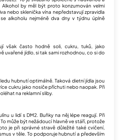
tu. Alkohol by měl být proto konzumován velmi
 piva nebo sklenička vína nepředstavují zpravidla
ba se alkoholu nejméně dva dny v týdnu úplně
í však často hodně soli, cukru, tuků, jako
vě uvařené jídlo, si tak sami rozhodnou, co si do
edu hubnutí optimálně. Taková dietní jídla jsou
íce cukru jako nosiče příchuti nebo naopak. Při
oléhat na reklamní sliby.
ínu u lidí s DM2. Buňky na něj lépe reagují. Při
 To může být nežádoucí hlavně ve stáří, protože
oto je při správné stravě důležité také cvičení,
lismus v těle. To podporuje hubnutí a především