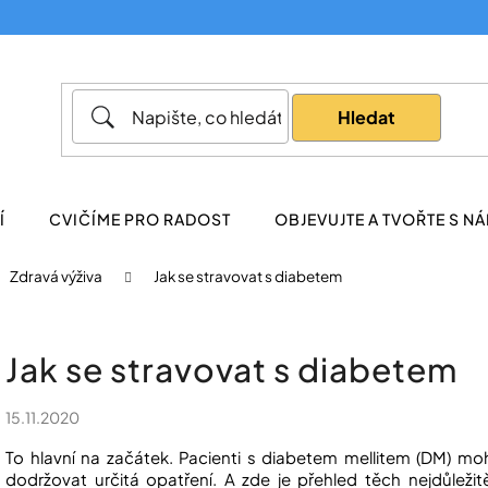
Co potřebujete najít?
Hledat
Doporučujeme
Í
CVIČÍME PRO RADOST
OBJEVUJTE A TVOŘTE S NÁ
Zdravá výživa
Jak se stravovat s diabetem
Jak se stravovat s diabetem
15.11.2020
To hlavní na začátek. Pacienti s diabetem mellitem (DM) moh
dodržovat určitá opatření. A zde je přehled těch nejdůležit