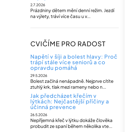
2.7.2026
Prázdniny dětem mění denní režim. Jezdí
na výlety, tráví více času u v...
CVIČÍME PRO RADOST
Napětí v šíji a bolest hlavy: Proč
trápí stále více seniorů a co
opravdu pomáhá
29.5.2026
Bolest začíná nenápadně. Nejprve cítíte
ztuhlý krk, tlak mezi rameny nebo n...
Jak předcházet křečím v
lýtkách: Nejčastější příčiny a
účinná prevence
26.5.2026
Nepříjemná křeč v lýtku dokáže člověka
probudit ze spaní během několika vte...