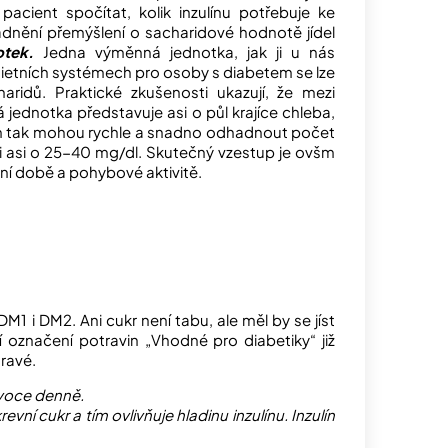
acient spočítat, kolik inzulínu potřebuje ke
nadnění přemýšlení o sacharidové hodnotě jídel
otek.
Jedna výměnná jednotka, jak ji u nás
dietních systémech pro osoby s diabetem se lze
idů. Praktické zkušenosti ukazují, že mezi
ednotka představuje asi o půl krajíce chleba,
em tak mohou rychle a snadno odhadnout počet
krvi asi o 25-40 mg/dl. Skutečný vzestup je ovšm
enní době a pohybové aktivitě.
M1 i DM2. Ani cukr není tabu, ale měl by se jíst
í označení potravin „Vhodné pro diabetiky“ již
dravé.
ovoce denně.
vní cukr a tím ovlivňuje hladinu inzulínu. Inzulín