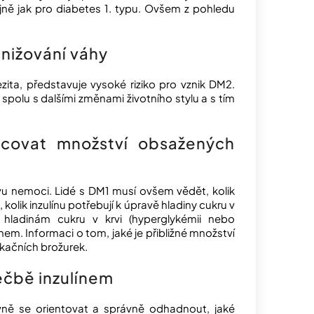
tejně jak pro diabetes 1. typu. Ovšem z pohledu
snižování váhy
ezita, představuje vysoké riziko pro vznik DM2.
spolu s dalšími změnami životního stylu a s tím
covat množství obsažených
vu nemoci. Lidé s DM1 musí ovšem vědět, kolik
 kolik inzulínu potřebují k úpravě hladiny cukru v
 hladinám cukru v krvi (hyperglykémii nebo
nem. Informaci o tom, jaké je přibližné množství
ukačních brožurek.
léčbě inzulínem
rávně se orientovat a správně odhadnout, jaké