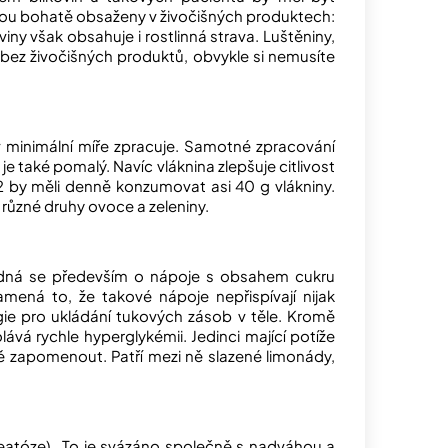
ou bohatě obsaženy v živočišných produktech:
ny však obsahuje i rostlinná strava. Luštěniny,
bez živočišných produktů, obvykle si nemusíte
n v minimální míře zpracuje. Samotné zpracování
je také pomalý. Navíc vláknina zlepšuje citlivost
M2 by měli denně konzumovat asi 40 g vlákniny.
a různé druhy ovoce a zeleniny.
Jedná se především o nápoje s obsahem cukru
mená to, že takové nápoje nepřispívají nijak
ie pro ukládání tukových zásob v těle. Kromě
ává rychle hyperglykémii. Jedinci mající potíže
ně zapomenout. Patří mezi ně slazené limonády,
(steatóze). To je svázáno společně s nadváhou a