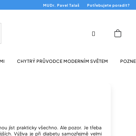
MUDr. Pavel Talaš
Potřebujete poradit?
Přihlášení
Nákup
košík
MI
CHYTRÝ PRŮVODCE MODERNÍM SVĚTEM
POZNEJ
ou jíst prakticky všechno. Ale pozor. Je třeba
ějších. Výživa je při diabetu samozřejmě velmi