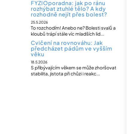
FYZIOporadna: jak po ránu
rozhýbat ztuhlé tělo? A kdy
rozhodně nejít přes bolest?
25.5.2026
To rozchodím! Anebo ne? Bolesti svalů a
kloubů trápí stále víc mladších lid...
Cvičení na rovnováhu: Jak
předcházet pádům ve vyšším
věku
18.5.2026
S přibývajícím věkem se může zhoršovat
stabilita, jistota při chůzi i reakc...