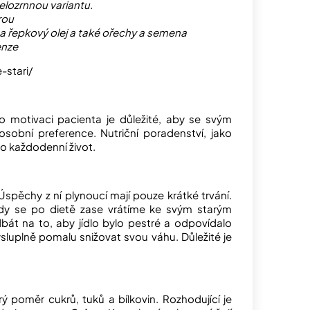
celozrnnou variantu.
írou
ý a řepkový olej a také ořechy a semena
enze
-stari/
o motivaci pacienta je důležité, aby se svým
 osobní preference. Nutriční poradenství, jako
ro každodenní život.
spěchy z ní plynoucí mají pouze krátké trvání.
kdy se po dietě zase vrátíme ke svým starým
át na to, aby jídlo bylo pestré a odpovídalo
sluplně pomalu snižovat svou váhu. Důležité je
 poměr cukrů, tuků a bílkovin. Rozhodující je