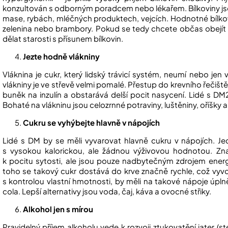
konzultován s odborným poradcem nebo lékařem. Bílkoviny js
mase, rybách, mléčných produktech, vejcích. Hodnotné bílkovi
zelenina nebo brambory. Pokud se tedy chcete občas obejít 
dělat starosti s přísunem bílkovin.
Jezte hodně vlákniny
Vláknina je cukr, který lidský trávicí systém, neumí nebo je
vlákniny je ve střevě velmi pomalé. Přestup do krevního řečiště 
buněk na inzulín a obstarává delší pocit nasycení. Lidé s D
Bohaté na vlákninu jsou celozrnné potraviny, luštěniny, oříšky 
Cukru se vyhýbejte hlavně v nápojích
Lidé s DM by se měli vyvarovat hlavně cukru v nápojích. 
s vysokou kalorickou, ale žádnou výživovou hodnotou. Zna
k pocitu sytosti, ale jsou pouze nadbytečným zdrojem energ
toho se takový cukr dostává do krve značně rychle, což vyvol
s kontrolou vlastní hmotnosti, by měli na takové nápoje úpl
cola. Lepší alternativy jsou voda, čaj, káva a ovocné střiky.
Alkohol jen s mírou
Pravidelný příjem alkoholu vede k rozvoji ztukovatění jater 