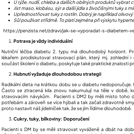
U rýže, nudlí, chleba a dalších obilných produktů vybrat 
Jíst maso, klobásu, sýr a další jídla s živočišnými tuky s m
Upřednostňovat tuky z rostlin. Dobrý je například olivov
Sůl používat střídmě. To platí zejména při výskytu hypert
https://penzista.net/zdravi/jak-se-vyporadat-s-diabetem-ve
Potrava je vždy individuální
Nutriční léčba diabetu 2. typu má dlouhodobý horizont. Pr
lékařem prodiskutoval stravovací plán, který mj. zohlední i
součást školení o diabetu, poskytuje také praktické znalosti p
Hubnutí vyžaduje dlouhodobou strategii
Radikální dieta na krátkou dobu se u diabetu nedoporučuje. Ú
Často se ztracená kila znovu nakumulují na těle v době, 
stravovacím návykům. Pacienti s DM2 by měli místo toho db
potřebám a zároveň se více hýbali a tak začali zdravotně smy
proto nastavit náš jídelníček tak, že se jím řídíme dlouhodobě.
Cukry, tuky, bílkoviny: Doporučení
Pacienti s DM by se měli stravovat vyváženě a dbát na dobrý