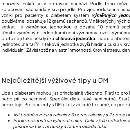
množství cukrů se v potravině nachází. Podle toho může p
zpracování sacharidů v krvi po jídle. Pro zjednodušení a us
vznikl pro pacienty s diabetem systém
výměnných jedn
používáme, obsahuje 12 gramů sacharidů. V některých jiných 
setkat i s výměnnou jednotkou o obsahu 10 gramů sachar
těmito výměnnými jednotkami není významný rozdíl. Výměnná j
proto se jí také někdy říká
chlebová jednotka
. Lidé s diabet
jednotek „na talíři“. 1 taková jednotka zvýší hladinu cukru v 
individuální. Závisí totiž na vlastní hmotnosti, úrovni stresu, d
Nejdůležitější výživové tipy u DM
Lidé s diabetem mohou jíst principiálně všechno. Platí to pro D
nebo pít co nejméně. Speciální dieta také není nutná. Starš
neexistuje. Pro pacienty s DM platí v zásadě to samé, co pro z
Jíst hodně ovoce a zeleniny. 3 porce zeleniny a 2 porce 
Podle možností se vyhnout cukru. Cukr v jídle reflektuje kre
působí na tukové buňky a brání rozkladu tuku.