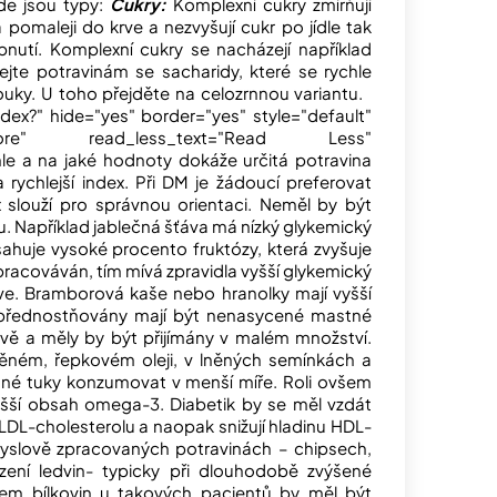
Zde jsou typy:
Cukry:
Komplexní cukry zmírňují
 pomaleji do krve a nezvyšují cukr po jídle tak
ubnutí. Komplexní cukry se nacházejí například
jte potravinám se sacharidy, které se rychle
mouky. U toho přejděte na celozrnnou variantu.
ndex?" hide="yes" border="yes" style="default"
More" read_less_text="Read Less"
le a na jaké hodnoty dokáže určitá potravina
a rychlejší index. Při DM je žádoucí preferovat
 slouží pro správnou orientaci. Neměl by být
u. Například jablečná šťáva má nízký glykemický
ahuje vysoké procento fruktózy, která zvyšuje
 zpracováván, tím mívá zpravidla vyšší glykemický
krve. Bramborová kaše nebo hranolky mají vyšší
přednostňovány mají být nenasycené mastné
vě a měly by být přijímány v malém množství.
ném, řepkovém oleji, v lněných semínkách a
išné tuky konzumovat v menší míře. Roli ovšem
vyšší obsah omega-3. Diabetik by se měl vzdát
 LDL-cholesterolu a naopak snižují hladinu HDL-
ůmyslově zpracovaných potravinách – chipsech,
zení ledvin- typicky při dlouhodobě zvýšené
Příjem bílkovin u takových pacientů by měl být