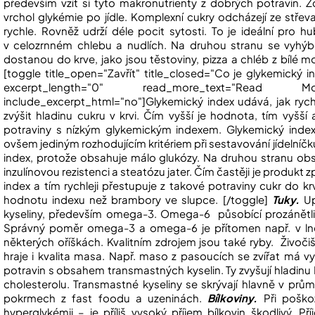
především vzít si tyto makronutrienty z dobrých potravin. 
vrchol glykémie po jídle. Komplexní cukry odcházejí ze střeva
rychle. Rovněž udrží déle pocit sytosti. To je ideální pro h
v celozrnném chlebu a nudlích. Na druhou stranu se vyhýbe
dostanou do krve, jako jsou těstoviny, pizza a chléb z bílé 
[toggle title_open="Zavřít" title_closed="Co je glykemický i
excerpt_length="0" read_more_text="Read 
include_excerpt_html="no"]Glykemický index udává, jak rych
zvýšit hladinu cukru v krvi. Čím vyšší je hodnota, tím vyšší 
potraviny s nízkým glykemickým indexem. Glykemický index
ovšem jediným rozhodujícím kritériem při sestavování jídelníčk
index, protože obsahuje málo glukózy. Na druhou stranu obs
inzulínovou rezistenci a steatózu jater. Čím častěji je produkt
index a tím rychleji přestupuje z takové potraviny cukr do 
hodnotu indexu než brambory ve slupce. [/toggle]
Tuky.
U
kyseliny, především omega-3. Omega-6 působící prozánětli
Správný poměr omega-3 a omega-6 je přítomen např. v lně
některých oříškách. Kvalitním zdrojem jsou také ryby. Živoč
hraje i kvalita masa. Např. maso z pasoucích se zvířat má 
potravin s obsahem transmastných kyselin. Ty zvyšují hladinu
cholesterolu. Transmastné kyseliny se skrývají hlavně v pr
pokrmech z fast foodu a uzeninách.
Bílkoviny.
Při poško
hyperglykémii – je příliš vysoký příjem bílkovin škodlivý. 