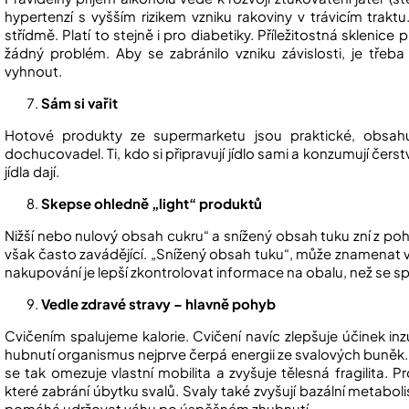
hypertenzí s vyšším rizikem vzniku rakoviny v trávicím trak
střídmě. Platí to stejně i pro diabetiky. Příležitostná sklenice
žádný problém. Aby se zabránilo vzniku závislosti, je tře
vyhnout.
Sám si vařit
Hotové produkty ze supermarketu jsou praktické, obsahuj
dochucovadel. Ti, kdo si připravují jídlo sami a konzumují čerst
jídla dají.
Skepse ohledně „light“ produktů
Nižší nebo nulový obsah cukru“ a snížený obsah tuku zní z pohl
však často zavádějící. „Snížený obsah tuku“, může znamenat v
nakupování je lepší zkontrolovat informace na obalu, než se sp
Vedle zdravé stravy – hlavně pohyb
Cvičením spalujeme kalorie. Cvičení navíc zlepšuje účinek inzul
hubnutí organismus nejprve čerpá energii ze svalových buněk.
se tak omezuje vlastní mobilita a zvyšuje tělesná fragilita. Pr
které zabrání úbytku svalů. Svaly také zvyšují bazální metabo
pomáhá udržovat váhu po úspěšném zhubnutí.