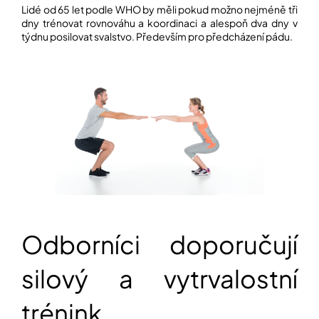
í
Lidé od 65 let podle WHO by měli pokud možno nejméně tři
t
POZNEJTE
dny trénovat rovnováhu a koordinaci a alespoň dva dny v
&
?
týdnu posilovat svalstvo. Především pro předcházení pádu.
ZAŽIJTE,
CO
SE
PRÁVĚ
DĚJE
HLEDAT
VAŠE
SLOVA,
NAŠE
INSPIRACE
D
o
ZÁBAVA,
p
KTERÁ
POSÍLÍ
o
PAMĚŤ
r
I
u
Odborníci doporučují
KONCENTRACI
č
u
silový a vytrvalostní
BAZAR
j
A
e
REPASOVANÉ
m
trénink
POMŮCKY
e