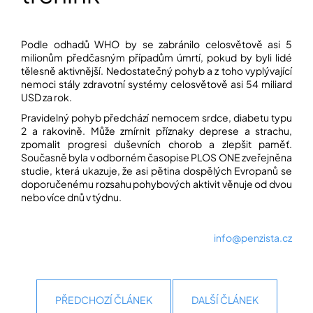
Přihlášení
Podle odhadů WHO by se zabránilo celosvětově asi 5
milionům předčasným případům úmrtí, pokud by byli lidé
tělesně aktivnější. Nedostatečný pohyb a z toho vyplývající
nemoci stály zdravotní systémy celosvětově asi 54 miliard
USD za rok.
Pravidelný pohyb předchází nemocem srdce, diabetu typu
2 a rakovině. Může zmírnit příznaky deprese a strachu,
zpomalit progresi duševních chorob a zlepšit paměť.
Současně byla v odborném časopise PLOS ONE zveřejněna
studie, která ukazuje, že asi pětina dospělých Evropanů se
doporučenému rozsahu pohybových aktivit věnuje od dvou
nebo více dnů v týdnu
.
info@penzista.cz
PŘEDCHOZÍ ČLÁNEK
DALŠÍ ČLÁNEK