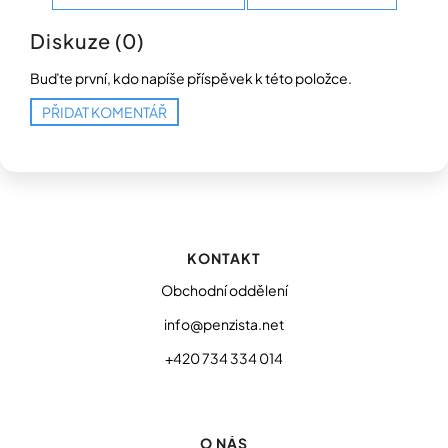
Diskuze (0)
Buďte první, kdo napíše příspěvek k této položce.
PŘIDAT KOMENTÁŘ
Z
á
p
KONTAKT
a
t
Obchodní oddělení
í
info@penzista.net
+420 734 334 014
O NÁS