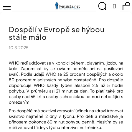
K
Přejít
Menu
Hledat
Ná
Přihlá
na
o
obsah
š
Zpět
Zpět
ko
KOMPENZAČNÍ
í
POMŮCKY
Dospělí v Evropě se hýbou
k
C
TIPY
stále málo
o
PRO
p
PEVNÉ
10.3.2025
ZDRAVÍ
o
t
CVIČÍME
ř
WHO radí udržovat se v kondici během, plaváním, jízdou na
PRO
kole. Zapomínat by se ovšem nemělo ani na posilování
e
RADOST
svalů. Podle údajů WHO se 25 procent dospělých a okolo
b
80 procent mladistvých nehýbe dostatečně. Pro dospělé
u
OBJEVUJTE
doporučuje WHO každý týden alespoň 2,5 až 5 hodin
A
j
pohybu. V průměru asi 21 minut za den. To platí také pro
TVOŘTE
e
osoby nad 65 let a osoby s chronickou nemocí nebo žijící s
S
t
NÁMI
omezením.
e
Pro dospělé má pozitivní zdravotní účinek na zdraví trénovat
CHYTRÝ
n
svalstvo nejméně 2 dny v týdnu. Pro děti a mladistvé je
PRŮVODCE
a
přínosem dokonce 60 minut pohybu denně. Mezitím by se
MODERNÍM
j
měli věnovat tři dny v týdnu intenzívnímu tréninku.
SVĚTEM