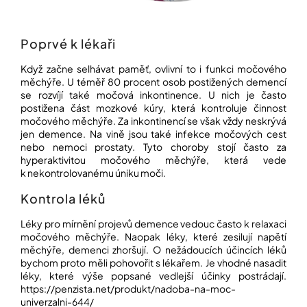
í
t
POZNEJTE
&
?
ZAŽIJTE,
Poprvé k lékaři
CO
SE
Když začne selhávat paměť, ovlivní to i funkci močového
PRÁVĚ
měchýře. U téměř 80 procent osob postižených demencí
DĚJE
se rozvíjí také močová inkontinence. U nich je často
HLEDAT
postižena část mozkové kúry, která kontroluje činnost
VAŠE
močového měchýře. Za inkontinencí se však vždy neskrývá
SLOVA,
jen demence. Na vině jsou také infekce močových cest
NAŠE
nebo nemoci prostaty. Tyto choroby stojí často za
INSPIRACE
D
hyperaktivitou močového měchýře, která vede
o
k nekontrolovanému úniku moči.
ZÁBAVA,
p
KTERÁ
Kontrola léků
POSÍLÍ
o
PAMĚŤ
r
I
Léky pro mírnění projevů demence vedouc často k relaxaci
u
KONCENTRACI
močového měchýře. Naopak léky, které zesilují napětí
č
měchýře, demenci zhoršují. O nežádoucích účincích léků
u
BAZAR
bychom proto měli pohovořit s lékařem. Je vhodné nasadit
j
A
léky, které výše popsané vedlejší účinky postrádají.
e
REPASOVANÉ
https://penzista.net/produkt/nadoba-na-moc-
m
POMŮCKY
univerzalni-644/
e