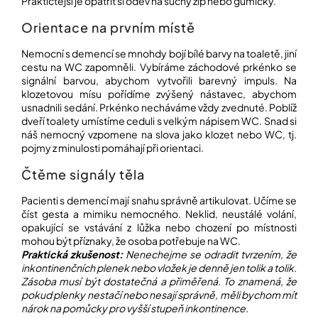
Praktičtější je opatřit si oděv na suchý zip nebo gumičky.
Orientace na prvním místě
Nemocní s demencí se mnohdy bojí bílé barvy na toaletě, jiní
cestu na WC zapomněli. Vybíráme záchodové prkénko se
signální barvou, abychom vytvořili barevný impuls. Na
klozetovou mísu pořídíme zvýšený nástavec, abychom
usnadnili sedání. Prkénko necháváme vždy zvednuté. Poblíž
dveří toalety umístíme ceduli s velkým nápisem WC. Snad si
náš nemocný vzpomene na slova jako klozet nebo WC, tj.
pojmy z minulosti pomáhají při orientaci.
Čtěme signály těla
Pacienti s demencí mají snahu správně artikulovat. Učíme se
číst gesta a mimiku nemocného. Neklid, neustálé volání,
opakující se vstávání z lůžka nebo chození po místnosti
mohou být příznaky, že osoba potřebuje na WC.
Praktická zkušenost:
Nenechejme se odradit tvrzením, že
inkontinenčních plenek nebo vložek je denně jen tolik a tolik.
Zásoba musí být dostatečná a přiměřená. To znamená, že
pokud plenky nestačí nebo nesají správně, měli bychom mít
nárok na pomůcky pro vyšší stupeň inkontinence.