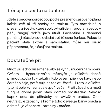
Trénujme cestu na toaletu
Jděte s pečovanou osobou podle přesného časového plánu
každé dvě až tři hodiny na toaletu. Tyto pravidelné a
preventivní cesty, které spoluvytváří denní program osoby v
péči, fungují dobře jako rituál. Pacientům s demencí
pomáhají zčásti znovu ovládat své tělesné funkce. Pokud je
pacient stále aktivní a samostatný, může mu budík
připomenout, že je čas jít na toaletu.
Dostatečně pít
Mnozí pijí jednoduše méně, aby se vyhnuli nucení na močení.
Ovšem u hyperaktivního měchýře je důležité denně
přijmout až dva litry tekutin. Kdo ovšem pije více kávy nebo
černého čaje, potřebuje na toaletu častěji. Proto je důležité
tyto nápoje vynechat alespoň večer. Proti zápachu z moči
funguje dobře jeden starý domácí prostředek. Několik
kapek octa do přihrádky na aviváž v pračce. Ocet
neutralizuje zápachy a kromě toho osvěžuje barvy prádla a
odstraňuje vápenaté usazeniny v pračce.