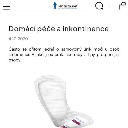
K
Přejít
Menu
Hledat
Ná
Přihlá
na
o
obsah
š
Zpět
Zpět
ko
KOMPENZAČNÍ
í
POMŮCKY
Domácí péče a inkontinence
k
C
TIPY
o
PRO
4.10.2020
p
PEVNÉ
ZDRAVÍ
o
Často se přitom jedná o samovolný únik moči u osob
t
s demencí. A jaké jsou praktické rady a tipy pro pečující
CVIČÍME
osoby.
ř
PRO
e
RADOST
b
u
OBJEVUJTE
A
j
TVOŘTE
e
S
t
NÁMI
e
CHYTRÝ
n
PRŮVODCE
a
MODERNÍM
j
SVĚTEM