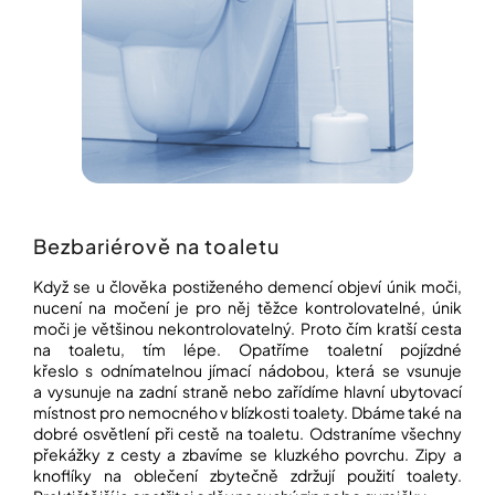
Bezbariérově na toaletu
Když se u člověka postiženého demencí objeví únik moči,
nucení na močení je pro něj těžce kontrolovatelné, únik
moči je většinou nekontrolovatelný. Proto čím kratší cesta
na toaletu, tím lépe. Opatříme toaletní pojízdné
křeslo s odnímatelnou jímací nádobou, která se vsunuje
a vysunuje na zadní straně nebo zařídíme hlavní ubytovací
místnost pro nemocného v blízkosti toalety. Dbáme také na
dobré osvětlení při cestě na toaletu. Odstraníme všechny
překážky z cesty a zbavíme se kluzkého povrchu. Zipy a
knoflíky na oblečení zbytečně zdržují použití toalety.