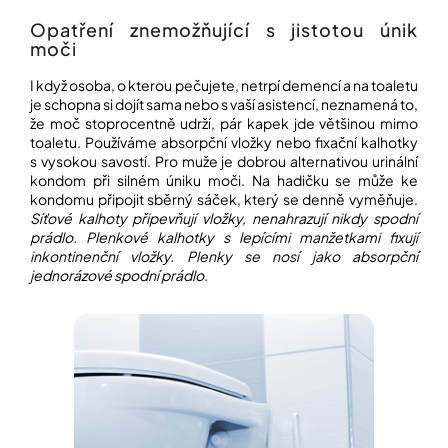
Opatření znemožňující s jistotou únik
moči
Přihlášení
I když osoba, o kterou pečujete, netrpí demencí a na toaletu
je schopna si dojít sama nebo s vaší asistencí, neznamená to,
že moč stoprocentně udrží, pár kapek jde většinou mimo
toaletu. Používáme absorpční vložky nebo fixační kalhotky
s vysokou savostí. Pro muže je dobrou alternativou urinální
kondom při silném úniku moči. Na hadičku se může ke
kondomu připojit sběrný sáček, který se denně vyměňuje.
Síťové kalhoty připevňují vložky, nenahrazují nikdy spodní
prádlo.
Plenkové kalhotky s lepícími manžetkami fixují
inkontinenční vložky.
Plenky se nosí jako absorpční
jednorázové spodní prádlo.