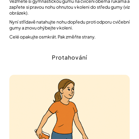
Vezměte si gymnastickou gumu na cvičení oběma rukama a
zapřete si pravou nohu ohnutou v koleni do středu gumy (viz
obrázek).
Nyní střídavě natahujte nohu dopředu proti odporu cvičební
gumy a znovu ohýbejte v koleni.
Celé opakujte osmkrát. Pak změňte strany.
Protahování