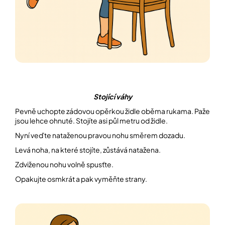
Stojící váhy
Pevně uchopte zádovou opěrkou židle oběma rukama. Paže
jsou lehce ohnuté. Stojíte asi půl metru od židle.
Nyní veďte nataženou pravou nohu směrem dozadu.
Levá noha, na které stojíte, zůstává natažena.
Zdviženou nohu volně spusťte.
Opakujte osmkrát a pak vyměňte strany.