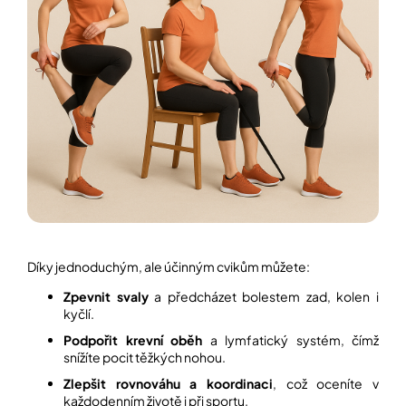
í
t
POZNEJTE
&
?
ZAŽIJTE,
CO
SE
PRÁVĚ
DĚJE
HLEDAT
VAŠE
SLOVA,
NAŠE
INSPIRACE
D
o
ZÁBAVA,
p
KTERÁ
POSÍLÍ
o
Díky jednoduchým, ale účinným cvikům můžete:
PAMĚŤ
r
I
u
Zpevnit svaly
a předcházet bolestem zad, kolen i
KONCENTRACI
č
kyčlí.
u
Podpořit krevní oběh
a lymfatický systém, čímž
BAZAR
j
snížíte pocit těžkých nohou.
A
e
REPASOVANÉ
m
Zlepšit rovnováhu a koordinaci
, což oceníte v
POMŮCKY
e
každodenním životě i při sportu.