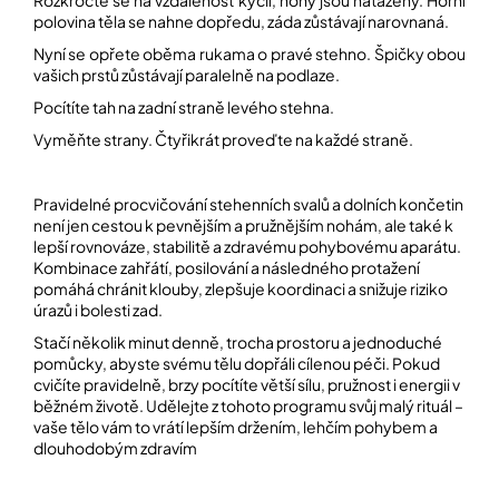
Rozkročte se na vzdálenost kyčlí, nohy jsou nataženy. Horní
polovina těla se nahne dopředu, záda zůstávají narovnaná.
Nyní se opřete oběma rukama o pravé stehno. Špičky obou
vašich prstů zůstávají paralelně na podlaze.
Pocítíte tah na zadní straně levého stehna.
Vyměňte strany. Čtyřikrát proveďte na každé straně.
Pravidelné procvičování stehenních svalů a dolních končetin
není jen cestou k pevnějším a pružnějším nohám, ale také k
lepší rovnováze, stabilitě a zdravému pohybovému aparátu.
Kombinace zahřátí, posilování a následného protažení
pomáhá chránit klouby, zlepšuje koordinaci a snižuje riziko
úrazů i bolesti zad.
Stačí několik minut denně, trocha prostoru a jednoduché
pomůcky, abyste svému tělu dopřáli cílenou péči. Pokud
cvičíte pravidelně, brzy pocítíte větší sílu, pružnost i energii v
běžném životě. Udělejte z tohoto programu svůj malý rituál –
vaše tělo vám to vrátí lepším držením, lehčím pohybem a
dlouhodobým zdravím