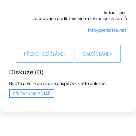
Autor: -jpo-
zpracováno podle místních a zahraničních zdrojů
info@penzista.net
PŘEDCHOZÍ ČLÁNEK
DALŠÍ ČLÁNEK
Diskuze (0)
Buďte první, kdo napíše příspěvek k této položce.
PŘIDAT KOMENTÁŘ
Z
á
p