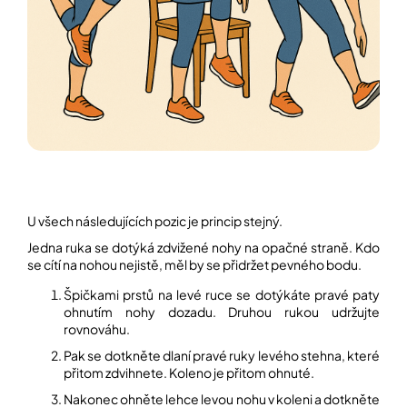
U všech následujících pozic je princip stejný.
Jedna ruka se dotýká zdvižené nohy na opačné straně. Kdo
se cítí na nohou nejistě, měl by se přidržet pevného bodu.
Špičkami prstů na levé ruce se dotýkáte pravé paty
ohnutím nohy dozadu. Druhou rukou udržujte
rovnováhu.
Pak se dotkněte dlaní pravé ruky levého stehna, které
přitom zdvihnete. Koleno je přitom ohnuté.
Nakonec ohněte lehce levou nohu v koleni a dotkněte