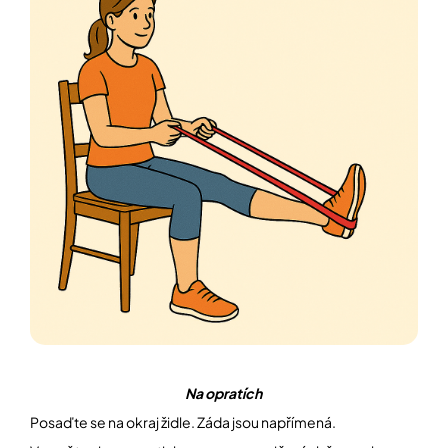
Na opratích
Posaďte se na okraj židle. Záda jsou napřímená.