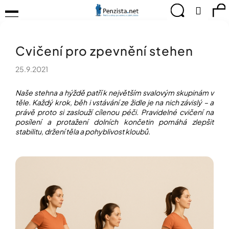
K
Přejít
Menu
Hledat
Ná
Přihlá
na
o
obsah
š
Zpět
Zpět
ko
KOMPENZAČNÍ
í
POMŮCKY
Cvičení pro zpevnění stehen
k
C
TIPY
o
PRO
25.9.2021
p
PEVNÉ
ZDRAVÍ
o
Naše stehna a hýždě patří k největším svalovým skupinám v
t
těle. Každý krok, běh i vstávání ze židle je na nich závislý – a
CVIČÍME
ř
právě proto si zaslouží cílenou péči. Pravidelné cvičení na
PRO
e
posílení a protažení dolních končetin pomáhá zlepšit
RADOST
b
stabilitu, držení těla a pohyblivost kloubů.
u
OBJEVUJTE
A
j
TVOŘTE
e
S
t
NÁMI
e
CHYTRÝ
n
PRŮVODCE
a
MODERNÍM
j
SVĚTEM