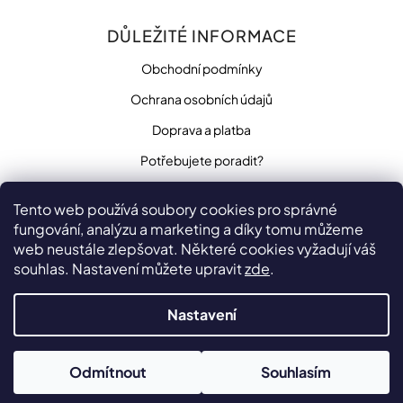
DŮLEŽITÉ INFORMACE
Obchodní podmínky
Ochrana osobních údajů
Doprava a platba
Potřebujete poradit?
Tento web používá soubory cookies pro správné
fungování, analýzu a marketing a díky tomu můžeme
SLEDUJTE NÁS
web neustále zlepšovat. Některé cookies vyžadují váš
souhlas. Nastavení můžete upravit
zde
.
Nastavení
Vytvořilo
na platformě
Shoptet
Copyright 2026
Odmítnout
Souhlasím
penzista.net
. Všechna práva vyhrazena.
Upravit nastavení
cookies