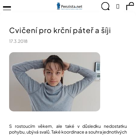
K
Přejít
Menu
Hledat
Ná
Přihlá
na
o
obsah
š
Zpět
Zpět
ko
KOMPENZAČNÍ
í
POMŮCKY
Cvičení pro krční páteř a šíji
k
C
TIPY
o
PRO
17.3.2018
p
PEVNÉ
ZDRAVÍ
o
t
CVIČÍME
ř
PRO
e
RADOST
b
u
OBJEVUJTE
A
j
TVOŘTE
e
S
t
NÁMI
e
CHYTRÝ
n
PRŮVODCE
a
S rostoucím věkem, ale také v důsledku nedostatku
MODERNÍM
j
pohybu, ubývá svalů. Také koordinace a souhra jednotlivých
SVĚTEM