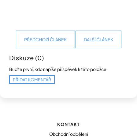
PŘEDCHOZÍ ČLÁNEK
DALŠÍ ČLÁNEK
Diskuze (0)
Buďte první, kdo napíše příspěvek k této položce.
PŘIDAT KOMENTÁŘ
Z
á
p
KONTAKT
a
t
Obchodní oddělení