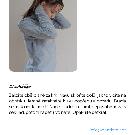
Dlouhá šíje
Založte obě dlaně za krk, hlavu skloňte dolů, jak to vidíte na
obrázku. Jemně zatáhněte hlavu dopředu a dozadu. Brada
se nakloní k hrudi. Napětí udržujte tímto způsobem 3-5
sekund, potom napětí uvolněte. Opakujte pětkrát.
info@penzista.net