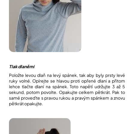
Tlak dlaněmi
Položte levou dlaň na levý spánek, tak aby byly prsty levé
ruky volné. Opírejte se hlavou proti opřené dlani a přitom
lehce tlačte dlaní na spánek. Toto napětí udržujte 3 až 5
sekund, potom povolte. Opakujte celkem pětkrát. Pak to
samé proveďte s pravou rukou a pravým spánkem a znovu
pětkrát opakujte.