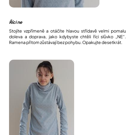
Přihlášení
Říci ne
Stojíte vzpřímeně a otáčíte hlavou střídavě velmi pomalu
doleva a doprava, jako kdybyste chtěli říci slůvko „NE“.
Ramena přitom zůstávají bez pohybu. Opakujte desetkrát.