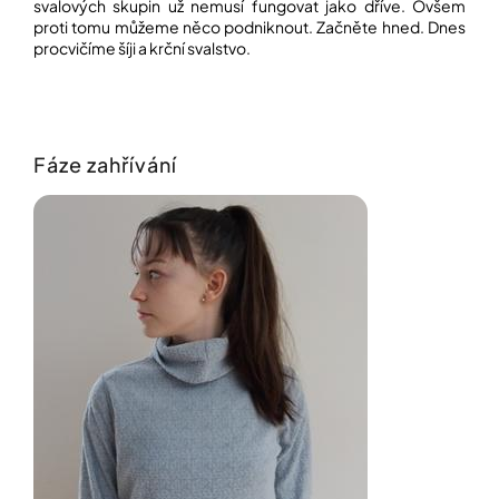
í
svalových skupin už nemusí fungovat jako dříve. Ovšem
proti tomu můžeme něco podniknout. Začněte hned. Dnes
t
POZNEJTE
procvičíme šíji a krční svalstvo.
&
?
ZAŽIJTE,
CO
SE
PRÁVĚ
DĚJE
Fáze zahřívání
HLEDAT
VAŠE
SLOVA,
NAŠE
INSPIRACE
D
o
ZÁBAVA,
p
KTERÁ
POSÍLÍ
o
PAMĚŤ
r
I
u
KONCENTRACI
č
u
BAZAR
j
A
e
REPASOVANÉ
m
POMŮCKY
e