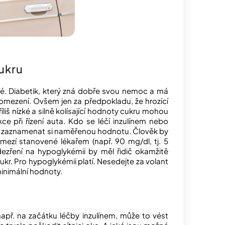
cukru
né. Diabetik, který zná dobře svou nemoc a má
omezení. Ovšem jen za předpokladu, že hrozící
liš nízké a silně kolísající hodnoty cukru mohou
e při řízení auta. Kdo se léčí inzulínem nebo
r a zaznamenat si naměřenou hodnotu. Člověk by
mezí stanovené lékařem (např. 90 mg/dl, tj. 5
dezření na hypoglykémii by měl řidič okamžitě
ukr. Pro hypoglykémii platí. Nesedejte za volant
inimální hodnoty.
př. na začátku léčby inzulínem, může to vést