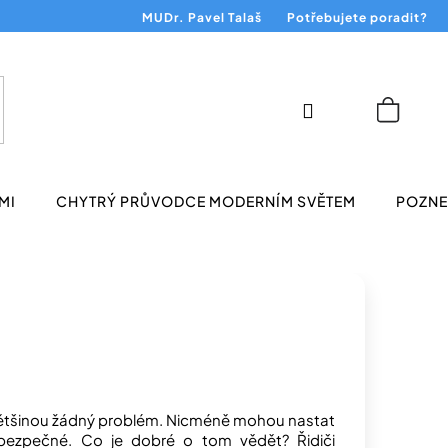
MUDr. Pavel Talaš
Potřebujete poradit?
Přihlášení
Nákup
košík
MI
CHYTRÝ PRŮVODCE MODERNÍM SVĚTEM
POZNEJ
většinou žádný problém. Nicméně mohou nastat
la bezpečné. Co je dobré o tom vědět? Řidiči