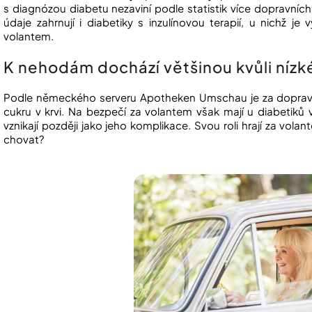
s diagnózou diabetu nezaviní podle statistik více dopravníc
údaje zahrnují i diabetiky s inzulínovou terapií, u nichž j
volantem.
K nehodám dochází většinou kvůli níz
Podle německého serveru Apotheken Umschau je za dopravní
cukru v krvi. Na bezpečí za volantem však mají u diabetiků 
vznikají později jako jeho komplikace. Svou roli hrají za volan
chovat?