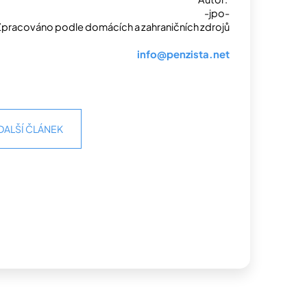
-jpo-
ích a zahraničních zdrojů
info@penzista.net
DALŠÍ ČLÁNEK