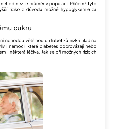
h nehod než je průměr v populaci. Přičemž tyto
e vyšší riziko z důvodu možné hypoglykemie za
kému cukru
 nehodou většinou u diabetiků nízká hladina
vliv i nemoci, které diabetes doprovázejí nebo
tem i některá léčiva. Jak se při možných rizicích