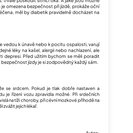
 trvale poškodit sítnici oka. A jaké jsou možné
 je omezena bezpečnost při jízdě, prokáže oční
léčena, měl by diabetik pravidelně docházet na
e vedou k únavě nebo k pocitu ospalosti, varují
ejné léky na kašel, alergii nebo nachlazení, ale
oti depresi. Před užitím bychom se měli poradit
Za bezpečnost jízdy je si zodpovědný každý sám.
íže se srdcem. Pokud je tlak dobře nastaven a
 je řízení vozu zpravidla možné. Při srdečních
vislá na tíži choroby, při cévní mozkové příhodě na
zvážit jejich lékař.
tor: