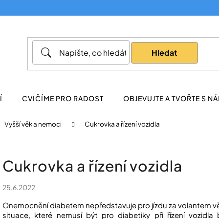
Co potřebujete najít?
Hledat
Doporučujeme
Í
CVIČÍME PRO RADOST
OBJEVUJTE A TVOŘTE S NÁ
Vyšší věk a nemoci
Cukrovka a řízení vozidla
Cukrovka a řízení vozidla
25.6.2022
Onemocnění diabetem nepředstavuje pro jízdu za volantem 
situace, které nemusí být pro diabetiky při řízení vozid