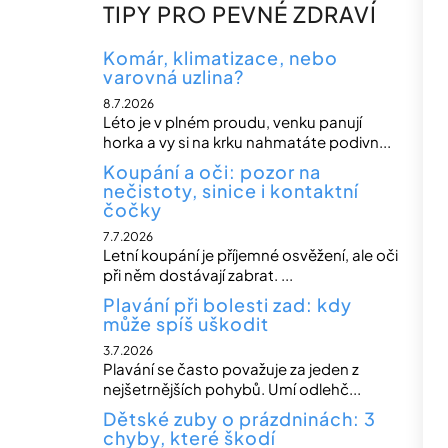
n
TIPY PRO PEVNÉ ZDRAVÍ
n
í
Komár, klimatizace, nebo
varovná uzlina?
p
8.7.2026
a
Léto je v plném proudu, venku panují
n
horka a vy si na krku nahmatáte podivn...
e
Koupání a oči: pozor na
nečistoty, sinice i kontaktní
l
čočky
7.7.2026
Letní koupání je příjemné osvěžení, ale oči
při něm dostávají zabrat. ...
Plavání při bolesti zad: kdy
může spíš uškodit
3.7.2026
Plavání se často považuje za jeden z
nejšetrnějších pohybů. Umí odlehč...
Dětské zuby o prázdninách: 3
chyby, které škodí