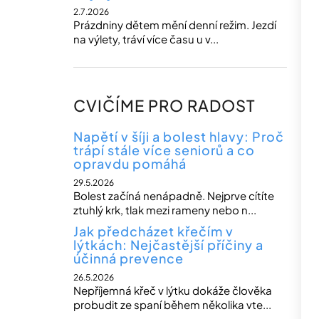
2.7.2026
Prázdniny dětem mění denní režim. Jezdí
na výlety, tráví více času u v...
CVIČÍME PRO RADOST
Napětí v šíji a bolest hlavy: Proč
trápí stále více seniorů a co
opravdu pomáhá
29.5.2026
Bolest začíná nenápadně. Nejprve cítíte
ztuhlý krk, tlak mezi rameny nebo n...
Jak předcházet křečím v
lýtkách: Nejčastější příčiny a
účinná prevence
26.5.2026
Nepříjemná křeč v lýtku dokáže člověka
probudit ze spaní během několika vte...