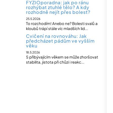
FYZIOporadna: jak po ránu
rozhýbat ztuhlé tělo? A kdy
rozhodně nejít přes bolest?
25.5.2026
To rozchodím! Anebo ne? Bolesti svalů a
kloubů trápí stále víc mladších lid...
Cvičení na rovnováhu: Jak
předcházet pádům ve vyšším
věku
18.5.2026
S přibývajícím věkem se může zhoršovat
stabilita, jistota při chůzi i reakc...