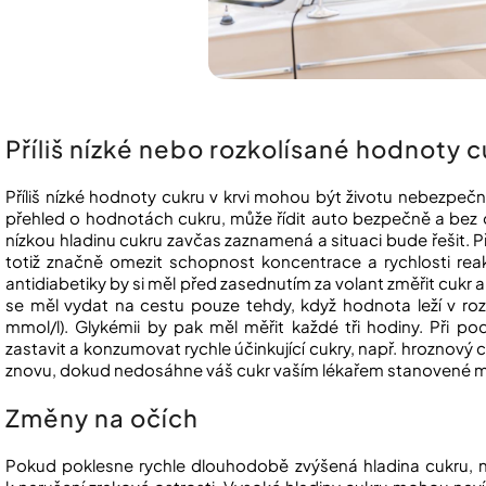
Příliš nízké nebo rozkolísané hodnoty 
Příliš nízké hodnoty cukru v krvi mohou být životu nebezpeč
přehled o hodnotách cukru, může řídit auto bezpečně a bez 
nízkou hladinu cukru zavčas zaznamená a situaci bude řešit. Pří
totiž značně omezit schopnost koncentrace a rychlosti reakc
antidiabetiky by si měl před zasednutím za volant změřit cuk
se měl vydat na cestu pouze tehdy, když hodnota leží v roz
mmol/l). Glykémii by pak měl měřit každé tři hodiny. Při po
zastavit a konzumovat rychle účinkující cukry, např. hroznový c
znovu, dokud nedosáhne váš cukr vaším lékařem stanovené m
Změny na očích
Pokud poklesne rychle dlouhodobě zvýšená hladina cukru, na