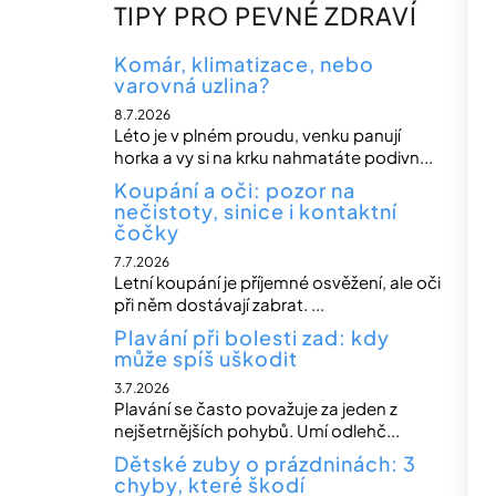
n
TIPY PRO PEVNÉ ZDRAVÍ
n
í
Komár, klimatizace, nebo
varovná uzlina?
p
8.7.2026
a
Léto je v plném proudu, venku panují
n
horka a vy si na krku nahmatáte podivn...
e
Koupání a oči: pozor na
nečistoty, sinice i kontaktní
l
čočky
7.7.2026
Letní koupání je příjemné osvěžení, ale oči
při něm dostávají zabrat. ...
Plavání při bolesti zad: kdy
může spíš uškodit
3.7.2026
Plavání se často považuje za jeden z
nejšetrnějších pohybů. Umí odlehč...
Dětské zuby o prázdninách: 3
chyby, které škodí