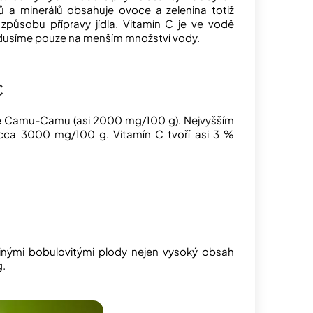
ínů a minerálů obsahuje ovoce a zelenina totiž
způsobu přípravy jídla. Vitamín C je ve vodě
e a dusíme pouze na menším množství vody.
C
eře Camu-Camu (asi 2000 mg/100 g). Nejvyšším
cca 3000 mg/100 g. Vitamín C tvoří asi 3 %
jinými bobulovitými plody nejen vysoký obsah
g.