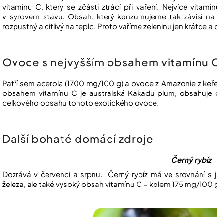
vitamínu C, který se zčásti ztrácí při vaření. Nejvíce vitam
v syrovém stavu. Obsah, který konzumujeme tak závisí na 
rozpustný a citlivý na teplo. Proto vaříme zeleninu jen krátc
Ovoce s nejvyšším obsahem vitamínu 
Patří sem acerola (1700 mg/100 g) a ovoce z Amazonie z k
obsahem vitamínu C je australská Kakadu plum, obsahuje 
celkového obsahu tohoto exotického ovoce.
Další bohaté domácí zdroje
Černý rybíz
Dozrává v červenci a srpnu. Černý rybíz má ve srovnání s 
železa, ale také vysoký obsah vitamínu C – kolem 175 mg/100 