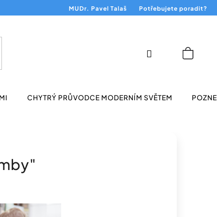
MUDr. Pavel Talaš
Potřebujete poradit?
Přihlášení
Nákup
košík
MI
CHYTRÝ PRŮVODCE MODERNÍM SVĚTEM
POZNEJ
omby"