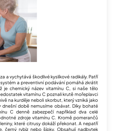
a a vychytává škodlivé kyslíkové radikály. Patří
í systém a preventivní podávání pomáhá zkrátit
ž je chemický název vitamínu C, si naše tělo
Nedostatek vitamínu C poznali krutě mořeplavci
nivě na kurděje neboli skorbut, který vzniká jako
 v dnešní době nemusíme obávat. Díky bohaté
ínu C denně zabezpečí například dva celé
odnotné zdroje vitamínu C. Kromě pomerančů
eleniny, které citrusy dokáží překonat. A nepatří
, černý rybíz nebo šípky. Obsahují nadbytek