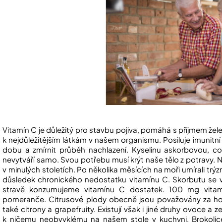
Vitamín C je důležitý pro stavbu pojiva, pomáhá s příjmem želez
k nejdůležitějším látkám v našem organismu. Posiluje imunitn
dobu a zmírnit průběh nachlazení. Kyselinu askorbovou, co
nevytváří samo. Svou potřebu musí krýt naše tělo z potravy. 
v minulých stoletích. Po několika měsících na moři umírali trýz
důsledek chronického nedostatku vitamínu C. Skorbutu se
stravě konzumujeme vitamínu C dostatek. 100 mg vitam
pomeranče. Citrusové plody obecně jsou považovány za h
také citrony a grapefruity. Existují však i jiné druhy ovoce a z
k ničemu neobvyklému na našem stole v kuchyni. Brokolice