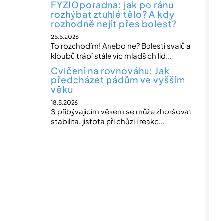
FYZIOporadna: jak po ránu
rozhýbat ztuhlé tělo? A kdy
rozhodně nejít přes bolest?
25.5.2026
To rozchodím! Anebo ne? Bolesti svalů a
kloubů trápí stále víc mladších lid...
Cvičení na rovnováhu: Jak
předcházet pádům ve vyšším
věku
18.5.2026
S přibývajícím věkem se může zhoršovat
stabilita, jistota při chůzi i reakc...