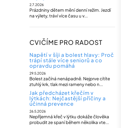
2.7.2026
Prázdniny dětem mění denní režim. Jezdí
na výlety, tráví více času u v...
CVIČÍME PRO RADOST
Napětí v šíji a bolest hlavy: Proč
trápí stále více seniorů a co
opravdu pomáhá
29.5.2026
Bolest začíná nenápadně. Nejprve cítíte
ztuhlý krk, tlak mezi rameny nebo n...
Jak předcházet křečím v
lýtkách: Nejčastější příčiny a
účinná prevence
26.5.2026
Nepříjemná křeč v lýtku dokáže člověka
probudit ze spaní během několika vte...