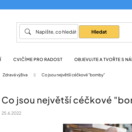
Co potřebujete najít?
Hledat
Doporučujeme
Í
CVIČÍME PRO RADOST
OBJEVUJTE A TVOŘTE S NÁ
Zdravá výživa
Co jsou největší céčkové "bomby"
Co jsou největší céčkové "b
25.6.2022