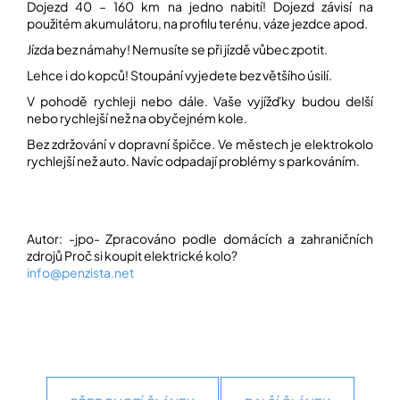
Dojezd 40 – 160 km na jedno nabití! Dojezd závisí na
použitém akumulátoru, na profilu terénu, váze jezdce apod.
Přihlášení
Jízda bez námahy! Nemusíte se při jízdě vůbec zpotit.
Lehce i do kopců! Stoupání vyjedete bez většího úsilí.
V pohodě rychleji nebo dále. Vaše vyjížďky budou delší
nebo rychlejší než na obyčejném kole.
Bez zdržování v dopravní špičce. Ve městech je elektrokolo
rychlejší než auto. Navíc odpadají problémy s parkováním.
Autor: -jpo- Zpracováno podle domácích a zahraničních
zdrojů
Proč si koupit elektrické kolo?
info@penzista.net