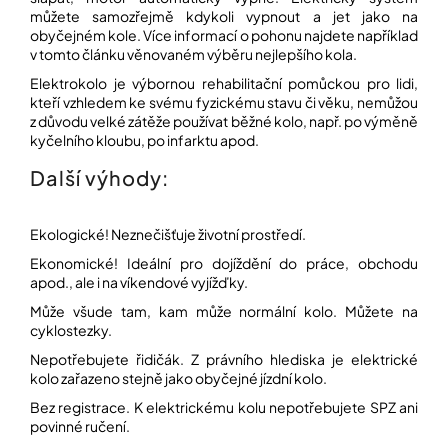
í
můžete samozřejmě kdykoli vypnout a jet jako na
t
POZNEJTE
obyčejném kole. Více informací o pohonu najdete například
&
?
v tomto článk
u
věnovaném výběru nejlepšího kola
.
ZAŽIJTE,
CO
Elektrokolo je výbornou rehabilitační pomůckou pro lidi,
SE
kteří vzhledem ke svému fyzickému stavu či věku, nemůžou
PRÁVĚ
z důvodu velké zátěže používat běžné kolo, např. po výměně
DĚJE
kyčelního kloubu, po infarktu apod.
HLEDAT
VAŠE
Další výhody:
SLOVA,
NAŠE
INSPIRACE
D
Ekologické! Neznečišťuje životní prostředí.
o
ZÁBAVA,
Ekonomické! Ideální pro dojíždění do práce, obchodu
p
KTERÁ
apod., ale i na víkendové vyjížďky.
POSÍLÍ
o
PAMĚŤ
r
Může všude tam, kam může normální kolo. Můžete na
I
u
cyklostezky.
KONCENTRACI
č
Nepotřebujete řidičák. Z právního hlediska je elektrické
u
kolo zařazeno stejně jako obyčejné jízdní kolo.
BAZAR
j
A
e
Bez registrace. K elektrickému kolu nepotřebujete SPZ ani
REPASOVANÉ
m
povinné ručení.
POMŮCKY
e