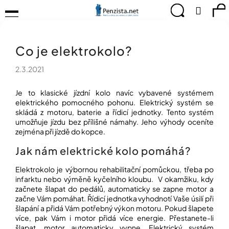
K
Přejít
Menu
Hledat
Ná
Přihlá
na
o
obsah
š
Zpět
Zpět
ko
KOMPENZAČNÍ
í
POMŮCKY
Co je elektrokolo?
k
C
TIPY
o
PRO
2.3.2021
p
PEVNÉ
ZDRAVÍ
o
Je to klasické jízdní kolo navíc vybavené systémem
t
elektrického pomocného pohonu. Elektrický systém se
CVIČÍME
ř
skládá z motoru, baterie a řídicí jednotky. Tento systém
PRO
e
umožňuje jízdu bez přílišné námahy. Jeho výhody oceníte
RADOST
b
zejména při jízdě do kopce.
u
OBJEVUJTE
Jak nám elektrické kolo pomáhá?
A
j
TVOŘTE
e
S
Elektrokolo je výbornou rehabilitační pomůckou, třeba po
t
NÁMI
infarktu nebo výměně kyčelního kloubu. V okamžiku, kdy
e
začnete šlapat do pedálů, automaticky se zapne motor a
CHYTRÝ
n
začne Vám pomáhat. Řídicí jednotka vyhodnotí Vaše úsilí při
PRŮVODCE
šlapání a přidá Vám potřebný výkon motoru. Pokud šlapete
a
MODERNÍM
více, pak Vám i motor přidá více energie. Přestanete-li
j
SVĚTEM
šlapat, motor automaticky vypne. Elektrický systém