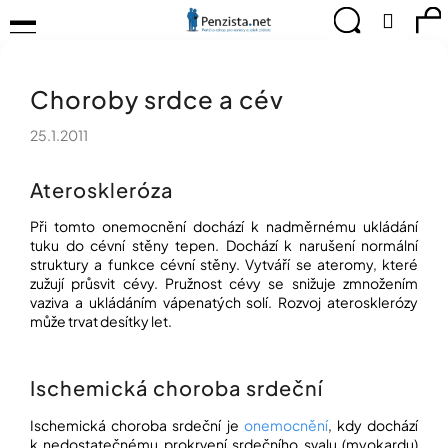
K
Přejít
Menu
Hledat
Ná
Přihlá
na
o
obsah
š
Zpět
Zpět
ko
KOMPENZAČNÍ
í
POMŮCKY
Choroby srdce a cév
k
C
TIPY
o
PRO
25.1.2011
p
PEVNÉ
ZDRAVÍ
o
Ateroskleróza
t
CVIČÍME
ř
PRO
Při tomto onemocnění dochází k nadměrnému ukládání
e
RADOST
tuku do cévní stěny tepen. Dochází k narušení normální
b
struktury a funkce cévní stěny. Vytváří se ateromy, které
u
OBJEVUJTE
zužují průsvit cévy. Pružnost cévy se snižuje zmnožením
A
j
vaziva a ukládáním vápenatých solí. Rozvoj aterosklerózy
TVOŘTE
e
může trvat desítky let.
S
t
NÁMI
e
Ischemická choroba srdeční
CHYTRÝ
n
PRŮVODCE
a
MODERNÍM
Ischemická choroba srdeční je
onemocnění
, kdy dochází
j
SVĚTEM
k nedostatečnému prokrvení srdečního svalu (myokardu)