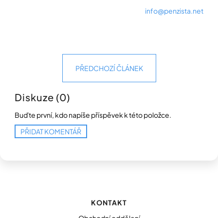
info@penzista.net
Přihlášení
PŘEDCHOZÍ ČLÁNEK
Diskuze (0)
Buďte první, kdo napíše příspěvek k této položce.
PŘIDAT KOMENTÁŘ
Z
á
p
KONTAKT
a
t