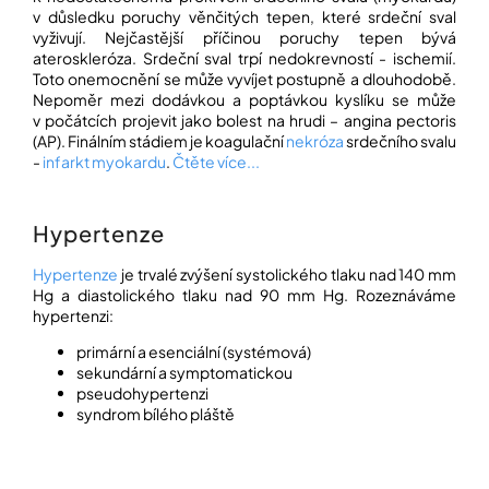
í
v důsledku poruchy věnčitých tepen, které srdeční sval
t
POZNEJTE
vyživují. Nejčastější příčinou poruchy tepen bývá
&
?
ateroskleróza. Srdeční sval trpí nedokrevností - ischemií.
ZAŽIJTE,
Toto onemocnění se může vyvíjet postupně a dlouhodobě.
CO
Nepoměr mezi dodávkou a poptávkou kyslíku se může
SE
PRÁVĚ
v počátcích projevit jako bolest na hrudi – angina pectoris
DĚJE
(AP). Finálním stádiem je koagulační
nekróza
srdečního svalu
-
infarkt myokardu
.
Čtěte více...
HLEDAT
VAŠE
SLOVA,
NAŠE
Hypertenze
INSPIRACE
D
o
Hypertenze
je trvalé zvýšení systolického tlaku nad 140 mm
ZÁBAVA,
p
Hg a diastolického tlaku nad 90 mm Hg. Rozeznáváme
KTERÁ
POSÍLÍ
o
hypertenzi:
PAMĚŤ
r
I
primární a esenciální (systémová)
u
KONCENTRACI
sekundární a symptomatickou
č
pseudohypertenzi
u
BAZAR
syndrom bílého pláště
j
A
e
REPASOVANÉ
m
POMŮCKY
e