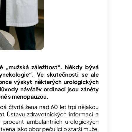
ně „mužská záležitost“. Někdy bývá
ekologie“. Ve skutečnosti se ale
once výskyt některých urologických
 důvody návštěv ordinací jsou záněty
ené s menopauzou.
dá čtvrtá žena nad 60 let trpí nějakou
at Ústavu zdravotnických informací a
7 procent ambulantních urologických
otvena jako obor pečující o starší muže,