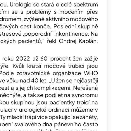
ou. Urologie se stará o celé spektrum
jícími se s problémy s močením přes
yndromem ‚zvýšeně aktivního močového
čových cest konče. Poslední skupině
stresové ‚poporodní‘ inkontinence. Na
gických pacientů,“
řekl Ondrej
Kaplán
,
 roku 2022 až 60 procent žen zažije
e. Kvůli kratší močové trubici jsou
 Podle zdravotnické organizace WHO
ve věku nad 40 let.
„U žen se nejčastěji
est a s jejich komplikacemi. Neřešená
měchýře,
a tak se podílet na syndromu
kou skupinou jsou pacientky trpící na
ulaci v urologické ordinaci můžeme v
Ty mladší trápí více opakující se záněty,
slabení svalového dna pánevního často