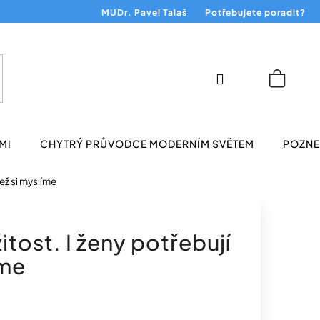
MUDr. Pavel Talaš
Potřebujete poradit?
Přihlášení
Nákup
košík
MI
CHYTRÝ PRŮVODCE MODERNÍM SVĚTEM
POZNEJ
než si myslíme
itost. I ženy potřebují
íme