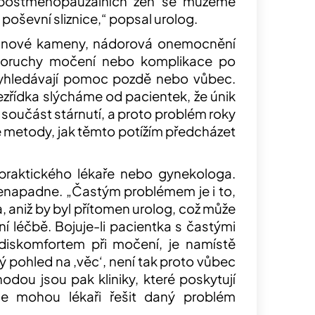
 postmenopauzálních žen se můžeme
poševní sliznice,“
popsal urolog.
dvinové kameny, nádorová onemocnění
oruchy močení nebo komplikace po
vyhledávají pomoc pozdě nebo vůbec.
ezřídka slýcháme od pacientek, že únik
součást stárnutí, a proto problém roky
né metody, jak těmto potížím předcházet
u praktického lékaře nebo gynekologa.
 nenapadne.
„Častým problémem je i to,
 aniž by byl přítomen urolog, což může
í léčbě. Bojuje-li pacientka s častými
iskomfortem při močení, je namístě
ný pohled na ‚věc‘, není tak proto vůbec
odou jsou pak kliniky, které poskytují
de mohou lékaři řešit daný problém