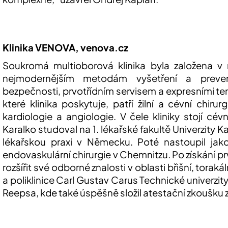
Klinika VENOVA,
venova.cz
Soukromá multioborová klinika byla založena v 
nejmodernějším metodám vyšetření a preve
bezpečnosti, prvotřídním servisem a expresními te
které klinika poskytuje, patří žilní a cévní chirur
kardiologie a
angiologie
. V čele kliniky stojí cé
Karalko studoval na 1. lékařské fakultě Univerzity K
lékařskou praxi v Německu. Poté nastoupil jako
endovaskulární
chirurgie v
Chemnitzu
. Po získání 
rozšířit své odborné znalosti v oblasti břišní, torakál
a poliklinice Carl Gustav
Carus
Technické univerzit
Reepsa
, kde také úspěšně složil atestační zkoušku z