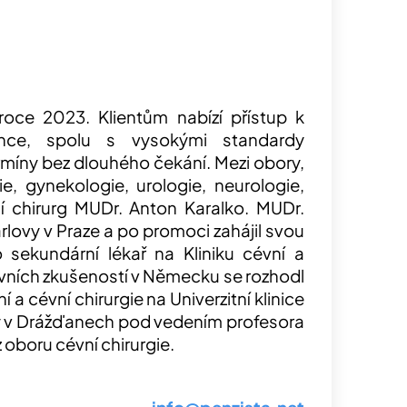
roce 2023. Klientům nabízí přístup k
nce, spolu s vysokými standardy
rmíny bez dlouhého čekání. Mezi obory,
gie, gynekologie, urologie, neurologie,
vní chirurg MUDr. Anton Karalko. MUDr.
arlovy v Praze a po promoci zahájil svou
 sekundární lékař na Kliniku cévní a
prvních zkušeností v Německu se rozhodl
ní a cévní chirurgie na Univerzitní klinice
y v Drážďanech pod vedením profesora
 oboru cévní chirurgie.