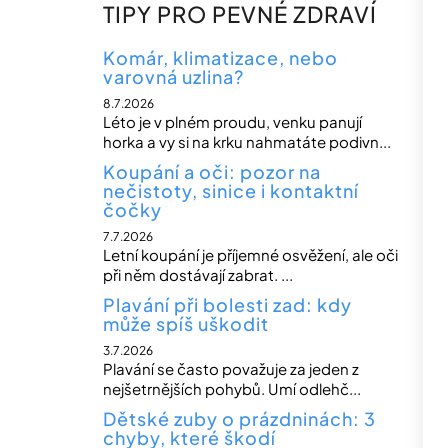
n
TIPY PRO PEVNÉ ZDRAVÍ
n
í
Komár, klimatizace, nebo
varovná uzlina?
p
8.7.2026
a
Léto je v plném proudu, venku panují
n
horka a vy si na krku nahmatáte podivn...
e
Koupání a oči: pozor na
nečistoty, sinice i kontaktní
l
čočky
7.7.2026
Letní koupání je příjemné osvěžení, ale oči
při něm dostávají zabrat. ...
Plavání při bolesti zad: kdy
může spíš uškodit
3.7.2026
Plavání se často považuje za jeden z
nejšetrnějších pohybů. Umí odlehč...
Dětské zuby o prázdninách: 3
chyby, které škodí