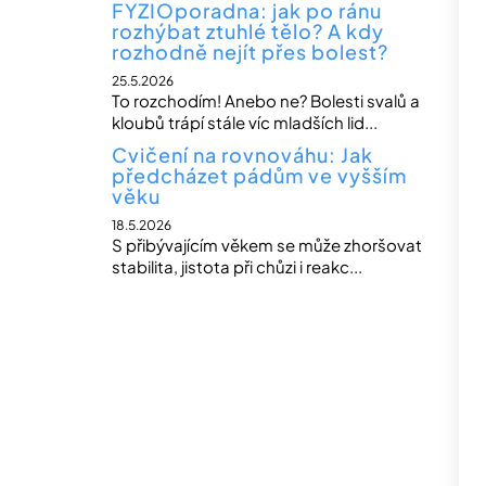
FYZIOporadna: jak po ránu
rozhýbat ztuhlé tělo? A kdy
rozhodně nejít přes bolest?
25.5.2026
To rozchodím! Anebo ne? Bolesti svalů a
kloubů trápí stále víc mladších lid...
Cvičení na rovnováhu: Jak
předcházet pádům ve vyšším
věku
18.5.2026
S přibývajícím věkem se může zhoršovat
stabilita, jistota při chůzi i reakc...