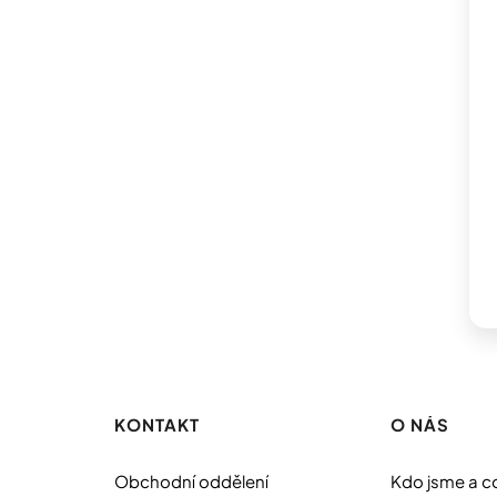
Z
á
p
KONTAKT
O NÁS
a
t
Obchodní oddělení
Kdo jsme a c