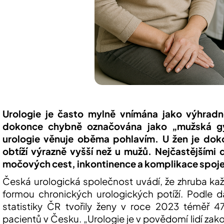
Urologie je často mylně vnímána jako výhrad
dokonce chybně označována jako „mužská gyn
urologie věnuje oběma pohlavím. U žen je dok
obtíží výrazně vyšší než u mužů. Nejčastějšími
močových cest, inkontinence a komplikace spoj
Česká urologická společnost uvádí, že zhruba kaž
formou chronických urologických potíží. Podle d
statistiky ČR tvořily ženy v roce 2023 téměř 4
pacientů v Česku.
„Urologie je v povědomí lidí zak