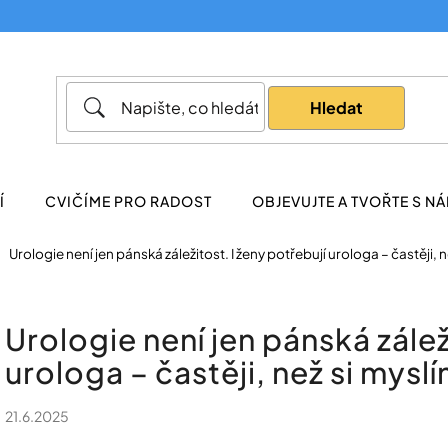
Co potřebujete najít?
Hledat
Doporučujeme
Í
CVIČÍME PRO RADOST
OBJEVUJTE A TVOŘTE S NÁ
Urologie není jen pánská záležitost. I ženy potřebují urologa – častěji, 
Urologie není jen pánská zálež
urologa – častěji, než si mysl
21.6.2025