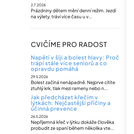
2.7.2026
Prázdniny dětem mění denní režim. Jezdí
na výlety, tráví více času u v...
CVIČÍME PRO RADOST
Napětí v šíji a bolest hlavy: Proč
trápí stále více seniorů a co
opravdu pomáhá
29.5.2026
Bolest začíná nenápadně. Nejprve cítíte
ztuhlý krk, tlak mezi rameny nebo n...
Jak předcházet křečím v
lýtkách: Nejčastější příčiny a
účinná prevence
26.5.2026
Nepříjemná křeč v lýtku dokáže člověka
probudit ze spaní během několika vte...