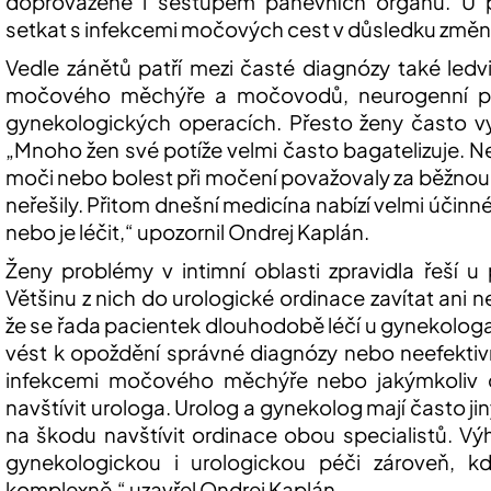
doprovázené i sestupem pánevních orgánů. U
setkat s infekcemi močových cest v důsledku změn 
Vedle zánětů patří mezi časté diagnózy také le
močového měchýře a močovodů, neurogenní p
gynekologických operacích. Přesto ženy často 
„Mnoho žen své potíže velmi často bagatelizuje. N
moči nebo bolest při močení považovaly za běžnou 
neřešily. Přitom dnešní medicína nabízí velmi účin
nebo je léčit,“
upozornil Ondrej
Kaplán
.
Ženy problémy v intimní oblasti zpravidla řeší 
Většinu z nich do urologické ordinace zavítat ani
že se řada pacientek dlouhodobě léčí u gynekologa,
vést k opoždění správné diagnózy nebo neefektivn
infekcemi močového měchýře nebo jakýmkoliv d
navštívit urologa. Urolog a gynekolog mají často ji
na škodu navštívit ordinace obou specialistů. Výh
gynekologickou i urologickou péči zároveň, k
komplexně,“
uzavřel Ondrej
Kaplán
.