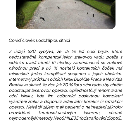
Co vidí člověk s odchlíplou sítnicí
Z údajů SZÚ vyplývá, že 15 % lidí nosí brýle, které
nedostatečně kompenzují jejich zrakovou vadu, potíže s
viděním uvádí téměř tři čtvrtiny zaměstnanců se zrakově
náročnou prací a 60 % nositelů kontaktních čoček má
minimálně jednu komplikaci spojenou s jejich užíváním.
Internetový průzkum očních klinik DuoVize Praha a NeoVízia
Bratislava ukázal, že více jak 70 % lidí s oční vadou by chtělo
podstoupit laserovou operaci. Upřednostňují renomované
oční kliniky, kde jim odborníci poskytnou kompletní
vyšetření zraku a doporučí adekvátní korekci či refrakční
operaci. Největší zájem mají pacienti o neinvazivní zákroky
prováděné femtosekundovým laserem, včetně
nejmodernější metody NeoSMILE3D (odstraňování dioptrií).