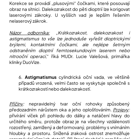
Korekce se provádí „plusovými“ čočkami, které posouvají
obraz na sítnici. Dalekozrakost do pěti dioptrií lze korigovat
laserovými zákroky. U vyšších vad je lepším řešením
nelaserový zákrok.
Názor odborníka:
„
Krátkozrakost, dalekozrakost i
astigmatismus to vše lze jednoduše vyřešit dioptrickými
brýlemi, kontaktními čočkami, ale nejlépe šetrným
odstraněním dioptrií femtosekundovým laserem nebo
nitrooční operací
,“ říká MUDr. Lucie Valešová, primářka
kliniky DuoVize.
6.
Astigmatismus
cylindrická oční vada, ve většině
případů vrozená, velmi často se vyskytuje společně s
krátkozrakostí nebo dalekozrakostí.
Příčiny
:
nepravidelný tvar oční rohovky způsobený
předozadním nárůstem oka a jeho oplošťováním.
Projevy
:
přivírání víček při pohledu do dálky a natáčení hlavy do
určitého směru, protože obraz je na všechny vzdálenosti
rozostřený, zamlžený a deformovaný, problémy s vnímáním
hloubky a prostoru. Snížená zraková ostrost znemožňuje
rozeznávání různých detailů. Při čtení dochází k zaměňování