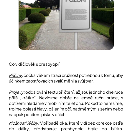
Co vidí člověk s presbyopií
Příčiny
:
čočka věkem ztrácí pružnost potřebnou k tomu, aby
účinkem zaostřovacích svalů měnila svůj tvar.
Projevy
:
oddalování textu při čtení, až jsou jednoho dne ruce
příliš „krátké“. Nevidíme dobře na jemné ruční práce, s
obtížemi hledáme v mobilním telefonu. Pokud to neřešíme,
trpíme bolestí hlavy, pálením očí, nadměrným slzením nebo
naopak pocitem písku v očích.
Možnosti léčby
:
V případě oka, které vidí bez korekce ostře
do dálky, představuje presbyopie brýle do blízka.