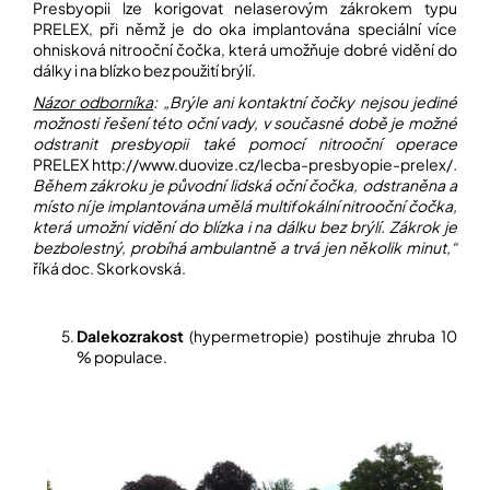
Presbyopii lze korigovat nelaserovým zákrokem typu
PRELEX, při němž je do oka implantována speciální více
ohnisková nitrooční čočka, která umožňuje dobré vidění do
dálky i na blízko bez použití brýlí.
Názor odborníka
: „Brýle ani kontaktní čočky nejsou jediné
možnosti řešení této oční vady, v současné době je možné
odstranit presbyopii také pomocí nitrooční operace
PRELEX http://www.duovize.cz/lecba-presbyopie-prelex/
.
Během zákroku je původní lidská oční čočka, odstraněna a
místo ní je implantována umělá multifokální nitrooční čočka,
která umožní vidění do blízka i na dálku bez brýlí. Zákrok je
bezbolestný, probíhá ambulantně a trvá jen několik minut,“
říká doc. Skorkovská.
Dalekozrakost
(hypermetropie) postihuje zhruba 10
% populace.