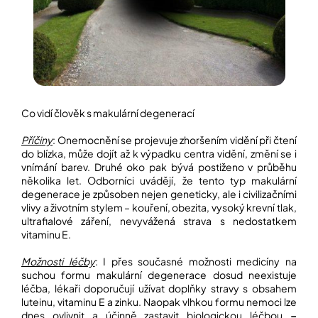
Co vidí člověk s makulární degenerací
Příčiny
: Onemocnění se projevuje zhoršením vidění při čtení
do blízka, může dojít až k výpadku centra vidění, změní se i
vnímání barev. Druhé oko pak bývá postiženo v průběhu
několika let. Odborníci uvádějí, že tento typ makulární
degenerace je způsoben nejen geneticky, ale i civilizačními
vlivy a životním stylem – kouření, obezita, vysoký krevní tlak,
ultrafialové záření, nevyvážená strava s nedostatkem
vitaminu E.
Možnosti léčby
: I přes současné možnosti medicíny na
suchou formu makulární degenerace dosud neexistuje
léčba, lékaři doporučují užívat doplňky stravy s obsahem
luteinu, vitaminu E a zinku. Naopak vlhkou formu nemoci lze
dnes ovlivnit a účinně zastavit biologickou léčbou
–