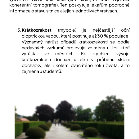
koherentní tomografie). Ten poskytuje lékařům podrobné
informace o stavu sítnice a jejích jednotlivých vrstvách.
Krátkozrakost
(myopie) je nejčastější oční
dioptrickou vadou, která postihuje až 30 % populace.
Významný nárůst případů krátkozrakosti se podle
nedávných výzkumů projevuje zejména u lidí, kteří
vyrůstají ve městech. Ke zrychlení vývoje
krátkozrakosti dochází u dětí v průběhu školní
docházky, ale i kolem dvacátého roku života, a to
zejména u studentů.