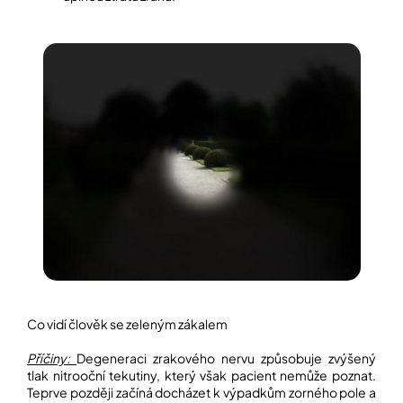
Co vidí člověk se zeleným zákalem
Příčiny:
Degeneraci zrakového nervu způsobuje zvýšený
tlak nitrooční tekutiny, který však pacient nemůže poznat.
Teprve později začíná docházet k výpadkům zorného pole a