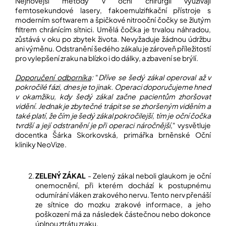
Nejnovější metody v oční chirurgii využívají
femtosekundové lasery, fakoemulzifikační přístroje s
moderním softwarem a špičkové nitrooční čočky se žlutým
filtrem chránícím sítnici. Umělá čočka je trvalou náhradou,
zůstává v oku po zbytek života. Nevyžaduje žádnou údržbu
ani výměnu. Odstranění šedého zákalu je zároveň příležitostí
pro vylepšení zraku na blízko i do dálky, a zbavení se brýlí.
Doporučení odborníka
:
"
Dříve se šedý zákal operoval až v
pokročilé fázi, dnes je to jinak. Operaci doporučujeme hned
v okamžiku, kdy šedý zákal začne pacientům zhoršovat
vidění. Jednak je zbytečné trápit se se zhoršeným viděním a
také platí, že čím je šedý zákal pokročilejší, tím je oční čočka
tvrdší a její odstranění je při operaci náročnější
," vysvětluje
docentka Šárka Skorkovská, primářka brněnské Oční
kliniky NeoVize.
ZELENÝ ZÁKAL
- Zelený zákal neboli glaukom je oční
onemocnění, při kterém dochází k postupnému
odumírání vláken zrakového nervu. Tento nerv přenáší
ze sítnice do mozku zrakové informace, a jeho
poškození má za následek částečnou nebo dokonce
úplnou ztrátu zraku.