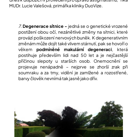
MUDr. Lucie Valešová, primářka kliniky DuoVize.
7.
Degenerace sítnice -
jedná se o genetické vrozené
postižení obou očí, nezánětlivé změny na sítnici, které
provází poškození nervových buněk. K degenerativním
změnám může dojít také vlivem stárnutí, pak se hovoří o
věkem
podmíněné makulární degeneraci
, která
postihuje především lidi nad 50 let a je nejčastější
příčinou slepoty u starších osob. Onemocnění se
projevuje nenápadně – nejprve se zhorší zrak při
soumraku a za tmy, vidění je zamlžené a rozostřené,
barvy člověk nevnímá tak jasně jako dřív.