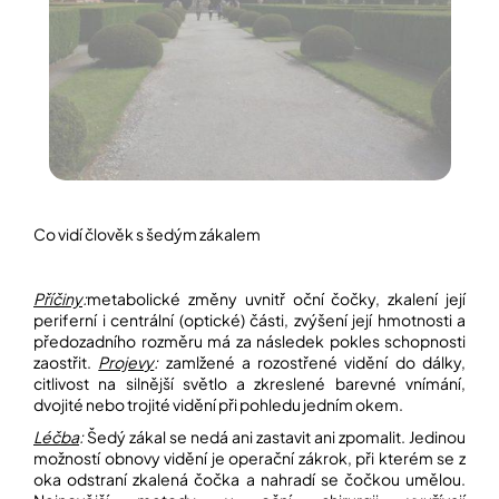
Přihlášení
Co vidí člověk s šedým zákalem
Příčiny
:
metabolické změny uvnitř oční čočky, zkalení její
periferní i centrální (optické) části, zvýšení její hmotnosti a
předozadního rozměru má za následek pokles schopnosti
zaostřit.
Projevy
:
zamlžené a rozostřené vidění do dálky,
citlivost na silnější světlo a zkreslené barevné vnímání,
dvojité nebo trojité vidění při pohledu jedním okem.
Léčba
:
Šedý zákal se nedá ani zastavit ani zpomalit. Jedinou
možností obnovy vidění je operační zákrok, při kterém se z
oka odstraní zkalená čočka a nahradí se čočkou umělou.