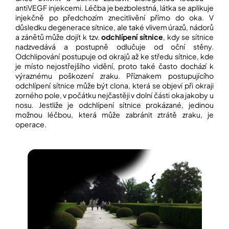
antiVEGF injekcemi. Léčba je bezbolestná, látka se aplikuje
injekčně po předchozím znecitlivění přímo do oka. V
důsledku degenerace sítnice, ale také vlivem úrazů, nádorů
a zánětů může dojít k tzv.
odchlípení sítnice
, kdy se sítnice
nadzvedává a postupně odlučuje od oční stěny.
Odchlipování postupuje od okrajů až ke středu sítnice, kde
je místo nejostřejšího vidění, proto také často dochází k
výraznému poškození zraku. Příznakem postupujícího
odchlípení sítnice může být clona, která se objeví při okraji
zorného pole, v počátku nejčastěji v dolní části oka jakoby u
nosu. Jestliže je odchlípení sítnice prokázané, jedinou
možnou léčbou, která může zabránit ztrátě zraku, je
operace.