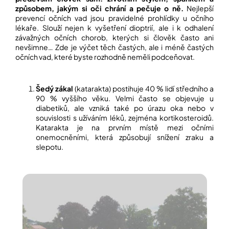
í
způsobem, jakým si oči chrání a pečuje o ně.
Nejlepší
t
POZNEJTE
prevencí očních vad jsou pravidelné prohlídky u očního
&
?
lékaře. Slouží nejen k vyšetření dioptrií, ale i k odhalení
ZAŽIJTE,
závažných očních chorob, kterých si člověk často ani
CO
nevšimne… Zde je výčet těch častých, ale i méně častých
SE
PRÁVĚ
očních vad, které byste rozhodně neměli podceňovat.
DĚJE
HLEDAT
VAŠE
Šedý zákal
(katarakta) postihuje 40 % lidí středního a
SLOVA,
90 % vyššího věku. Velmi často se objevuje u
NAŠE
diabetiků, ale vzniká také po úrazu oka nebo v
INSPIRACE
souvislosti s užíváním léků, zejména kortikosteroidů.
D
Katarakta je na prvním místě mezi očními
o
ZÁBAVA,
onemocněními, která způsobují snížení zraku a
p
KTERÁ
slepotu.
POSÍLÍ
o
PAMĚŤ
r
I
u
KONCENTRACI
č
u
BAZAR
j
A
e
REPASOVANÉ
m
POMŮCKY
e