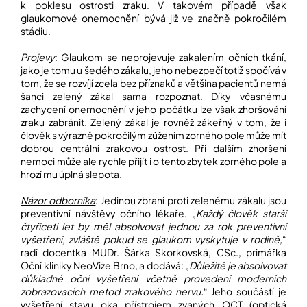
k poklesu ostrosti zraku. V takovém případě však
glaukomové onemocnění bývá již ve značně pokročilém
stádiu.
Projevy
: Glaukom se neprojevuje zakalením očních tkání,
jako je tomu u šedého zákalu, jeho nebezpečí totiž spočívá v
tom, že se rozvíjí zcela bez příznaků a většina pacientů nemá
šanci zelený zákal sama rozpoznat. Díky včasnému
zachycení onemocnění v jeho počátku lze však zhoršování
zraku zabránit. Zelený zákal je rovněž zákeřný v tom, že i
člověk s výrazně pokročilým zúžením zorného pole může mít
dobrou centrální zrakovou ostrost. Při dalším zhoršení
nemoci může ale rychle přijít i o tento zbytek zorného pole a
hrozí mu úplná slepota.
Názor odborníka
: Jedinou zbraní proti zelenému zákalu jsou
preventivní návštěvy očního lékaře. „
Každý člověk starší
čtyřiceti let by měl absolvovat jednou za rok preventivní
vyšetření, zvláště pokud se glaukom vyskytuje v rodině,
“
radí docentka MUDr. Šárka Skorkovská, CSc., primářka
Oční kliniky NeoVize Brno, a dodává: „
Důležité je absolvovat
důkladné oční vyšetření včetně provedení moderních
zobrazovacích metod zrakového nervu.
“ Jeho součástí je
vyšetření stavu oka přístrojem zvaných OCT (optická