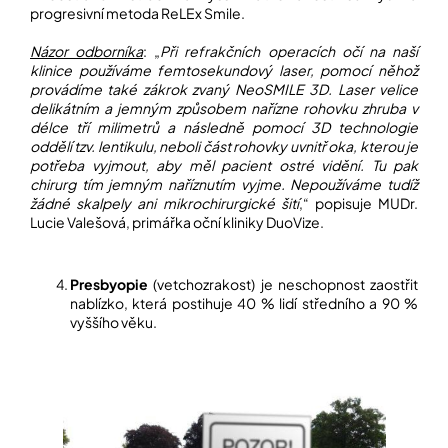
progresivní metoda ReLEx Smile.
Názor odborníka
: „
Při refrakčních operacích očí na naší
klinice používáme femtosekundový laser, pomocí něhož
provádíme také zákrok zvaný NeoSMILE 3D. Laser velice
delikátním a jemným způsobem nařízne rohovku zhruba v
délce tří milimetrů a následně pomocí 3D technologie
oddělí tzv. lentikulu, neboli část rohovky uvnitř oka, kterou je
potřeba vyjmout, aby měl pacient ostré vidění. Tu pak
chirurg tím jemným naříznutím vyjme. Nepoužíváme tudíž
žádné skalpely ani mikrochirurgické šití
,“ popisuje MUDr.
Lucie Valešová, primářka oční kliniky DuoVize.
Presbyopie
(vetchozrakost) je neschopnost zaostřit
nablízko, která postihuje 40 % lidí středního a 90 %
vyššího věku.