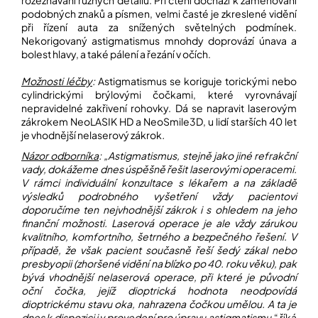
podobných znaků a písmen, velmi časté je zkreslené vidění
při řízení auta za snížených světelných podmínek.
Nekorigovaný astigmatismus mnohdy doprovází únava a
bolest hlavy, a také pálení a řezání v očích.
Možnosti léčby
:
Astigmatismus se koriguje torickými nebo
cylindrickými brýlovými čočkami, které vyrovnávají
nepravidelné zakřivení rohovky. Dá se napravit laserovým
zákrokem NeoLASIK HD a NeoSmile3D, u lidí starších 40 let
je vhodnější nelaserový zákrok
.
Názor odborníka
: „Astigmatismus, stejně jako jiné refrakční
vady, dokážeme dnes úspěšně řešit laserovými operacemi.
V rámci individuální konzultace s lékařem a na základě
výsledků podrobného vyšetření vždy pacientovi
doporučíme ten nejvhodnější zákrok i s ohledem na jeho
finanční možnosti. Laserová operace je ale vždy zárukou
kvalitního, komfortního, šetrného a bezpečného řešení. V
případě, že však pacient současně řeší šedý zákal nebo
presbyopii (zhoršené vidění na blízko po 40. roku věku), pak
bývá vhodnější nelaserová operace, při které je původní
oční čočka, jejíž dioptrická hodnota neodpovídá
dioptrickému stavu oka, nahrazena čočkou umělou. A ta je
dnes k dispozici i v provedení pro úpravu astigmatismu
,“ říká