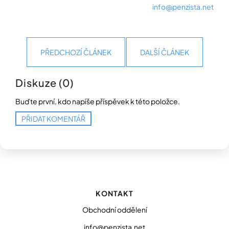
info@penzista.net
PŘEDCHOZÍ ČLÁNEK
DALŠÍ ČLÁNEK
Diskuze (0)
Buďte první, kdo napíše příspěvek k této položce.
PŘIDAT KOMENTÁŘ
Z
á
p
KONTAKT
a
t
Obchodní oddělení
í
info@penzista.net