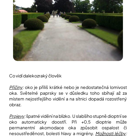
Co vidí dalekozraký člověk
Příčiny
:
oko je příliš krátké nebo je nedostatečná lomivost
oka. Světelné paprsky se v důsledku toho sbíhají až za
místem nejostřejšího vidění a na sítnici dopadá rozostřený
obraz.
Projevy
:
špatné vidění na blízko. U slabšího stupně dioptrií se
oko automaticky doostří. Při +0,5 dioptrie může
permanentní akomodace oka způsobit ospalost či
nesoustředěnost, bolesti hlavy a migrény.
Možnosti léčby
: