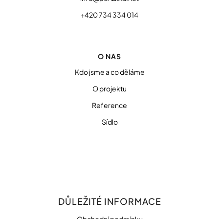
+420 734 334 014
O NÁS
Kdo jsme a co děláme
O projektu
Reference
Sídlo
DŮLEŽITÉ INFORMACE