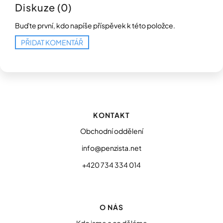
Diskuze (0)
Buďte první, kdo napíše příspěvek k této položce.
PŘIDAT KOMENTÁŘ
Z
á
p
KONTAKT
a
t
Obchodní oddělení
í
info@penzista.net
+420 734 334 014
O NÁS