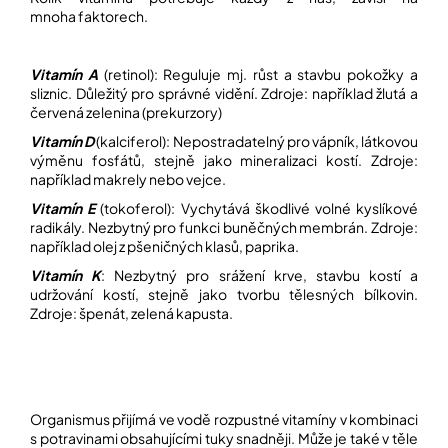
í
mnoha faktorech.
t
POZNEJTE
&
?
ZAŽIJTE,
Vitamín A
(retinol): Reguluje mj. růst a stavbu pokožky a
CO
SE
sliznic. Důležitý pro správné vidění. Zdroje: například žlutá a
PRÁVĚ
červená zelenina (prekurzory)
DĚJE
Vitamín D
(kalciferol): Nepostradatelný pro vápník, látkovou
HLEDAT
výměnu fosfátů, stejně jako mineralizaci kostí. Zdroje:
VAŠE
například makrely nebo vejce.
SLOVA,
NAŠE
Vitamín E
(tokoferol): Vychytává škodlivé volné kyslíkové
INSPIRACE
radikály. Nezbytný pro funkci buněčných membrán. Zdroje:
D
například olej z pšeničných klasů, paprika.
o
ZÁBAVA,
p
KTERÁ
Vitamín K
: Nezbytný pro srážení krve, stavbu kostí a
POSÍLÍ
o
udržování kostí, stejně jako tvorbu tělesných bílkovin.
PAMĚŤ
r
Zdroje: špenát, zelená kapusta.
I
u
KONCENTRACI
č
u
BAZAR
j
A
e
REPASOVANÉ
Organismus přijímá ve vodě rozpustné vitamíny v kombinaci
m
POMŮCKY
s potravinami obsahujícími tuky snadněji. Může je také v těle
e