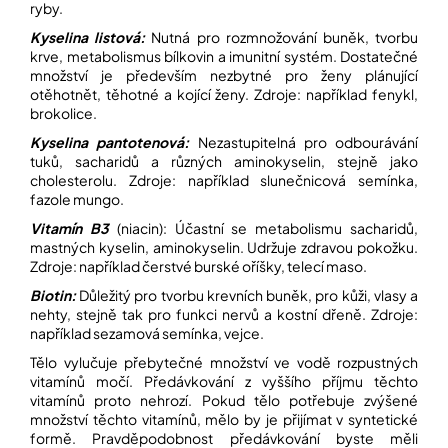
ryby.
Kyselina listová:
Nutná pro rozmnožování buněk, tvorbu
krve, metabolismus bílkovin a imunitní systém. Dostatečné
množství je především nezbytné pro ženy plánující
otěhotnět, těhotné a kojící ženy. Zdroje: například fenykl,
brokolice.
Kyselina pantotenová:
Nezastupitelná pro odbourávání
tuků, sacharidů a různých aminokyselin, stejně jako
cholesterolu. Zdroje: například slunečnicová semínka,
fazole mungo.
Vitamín B3
(niacin): Účastní se metabolismu sacharidů,
mastných kyselin, aminokyselin. Udržuje zdravou pokožku.
Zdroje: například čerstvé burské oříšky, telecí maso.
Biotin:
Důležitý pro tvorbu krevních buněk, pro kůži, vlasy a
nehty, stejně tak pro funkci nervů a kostní dřeně. Zdroje:
například sezamová semínka, vejce.
Tělo vylučuje přebytečné množství ve vodě rozpustných
vitamínů močí. Předávkování z vyššího příjmu těchto
vitamínů proto nehrozí. Pokud tělo potřebuje zvýšené
množství těchto vitamínů, mělo by je přijímat v syntetické
formě. Pravděpodobnost předávkování byste měli