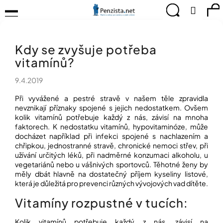
K
Přejít
Menu
Hledat
Ná
Přihlá
na
o
obsah
š
Zpět
Zpět
ko
KOMPENZAČNÍ
í
POMŮCKY
Kdy se zvyšuje potřeba
k
C
TIPY
vitamínů?
o
PRO
p
PEVNÉ
9.4.2019
ZDRAVÍ
o
t
Při vyvážené a pestré stravě v našem těle zpravidla
CVIČÍME
ř
nevznikají příznaky spojené s jejich nedostatkem.
Ovšem
PRO
e
kolik vitamínů potřebuje každý z nás, závisí na mnoha
RADOST
faktorech. K nedostatku vitamínů, hypovitaminóze, může
b
docházet například při infekci spojené s nachlazením a
u
OBJEVUJTE
chřipkou, jednostranné stravě, chronické nemoci střev, při
A
j
užívání určitých léků, při nadměrné konzumaci alkoholu, u
TVOŘTE
e
S
vegetariánů nebo u vášnivých sportovců. Těhotné ženy by
t
NÁMI
měly dbát hlavně na dostatečný příjem kyseliny listové,
e
která je důležitá pro prevenci různých vývojových vad dítěte.
CHYTRÝ
n
Vitamíny rozpustné v tucích:
PRŮVODCE
a
MODERNÍM
j
SVĚTEM
Kolik vitamínů potřebuje každý z nás, závisí na