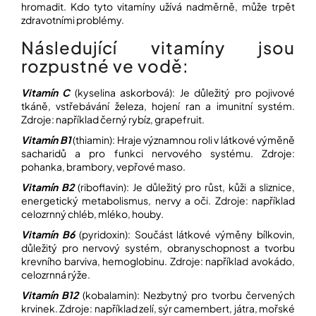
hromadit. Kdo tyto vitamíny užívá nadměrně, může trpět
zdravotními problémy.
Přihlášení
Následující vitamíny jsou
rozpustné ve vodě:
Vitamín C
(kyselina askorbová): Je důležitý pro pojivové
tkáně, vstřebávání železa, hojení ran a imunitní systém.
Zdroje: například černý rybíz, grapefruit.
Vitamín B1
(thiamin): Hraje významnou roli v látkové výměně
sacharidů a pro funkci nervového systému. Zdroje:
pohanka, brambory, vepřové maso.
Vitamín B2
(riboflavin): Je důležitý pro růst, kůži a sliznice,
energetický metabolismus, nervy a oči. Zdroje: například
celozrnný chléb, mléko, houby.
Vitamín B6
(pyridoxin): Součást látkové výměny bílkovin,
důležitý pro nervový systém, obranyschopnost a tvorbu
krevního barviva, hemoglobinu. Zdroje: například avokádo,
celozrnná rýže.
Vitamín B12
(kobalamin): Nezbytný pro tvorbu červených
krvinek. Zdroje: například zelí, sýr camembert, játra, mořské