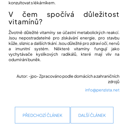
konzultovat s lékárníkem.
V čem spočívá důležitost
vitamínů?
Životně důležité vitamíny se účastní metabolických reakcí.
Jsou nepostradatelné pro získávání energie, pro stavbu
kůže, sliznic a dalších tkání. Jsou důležité pro zdraví očí, nervů
a imunitní systém. Některé vitamíny fungují jako
vychytávače kyslíkových radikálů, které mají vliv na
odumírání buněk.
Autor: -jpo- Zpracováno podle domácích a zahraničních
zdrojů
info@penzista.net
PŘEDCHOZÍ ČLÁNEK
DALŠÍ ČLÁNEK