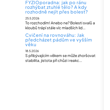
FYZIOporadna: jak po ránu
rozhýbat ztuhlé tělo? A kdy
rozhodně nejít přes bolest?
25.5.2026
To rozchodím! Anebo ne? Bolesti svalů a
kloubů trápí stále víc mladších lid...
Cvičení na rovnováhu: Jak
předcházet pádům ve vyšším
věku
18.5.2026
S přibývajícím věkem se může zhoršovat
stabilita, jistota při chůzi i reakc...