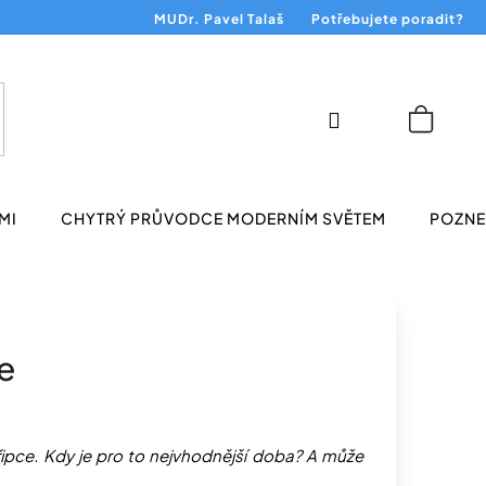
MUDr. Pavel Talaš
Potřebujete poradit?
Přihlášení
Nákup
košík
MI
CHYTRÝ PRŮVODCE MODERNÍM SVĚTEM
POZNEJ
e
řipce. Kdy je pro to nejvhodnější doba? A může