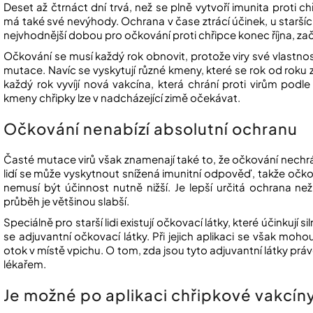
Deset až čtrnáct dní trvá, než se plně vytvoří imunita proti c
má také své nevýhody. Ochrana v čase ztrácí účinek, u starších l
nejvhodnější dobou pro očkování proti chřipce konec října, za
Očkování se musí každý rok obnovit, protože viry své vlastn
mutace. Navíc se vyskytují různé kmeny, které se rok od roku
každý rok vyvíjí nová vakcína, která chrání proti virům podl
kmeny chřipky lze v nadcházející zimě očekávat.
Očkování nenabízí absolutní ochranu
Časté mutace virů však znamenají také to, že očkování nechrá
lidí se může vyskytnout snížená imunitní odpověď, takže očková
nemusí být účinnost nutně nižší. Je lepší určitá ochrana než
průběh je většinou slabší.
Speciálně pro starší lidi existují očkovací látky, které účinkují 
se adjuvantní očkovací látky. Při jejich aplikaci se však mohou
otok v místě vpichu. O tom, zda jsou tyto adjuvantní látky prá
lékařem.
Je možné po aplikaci chřipkové vakcí