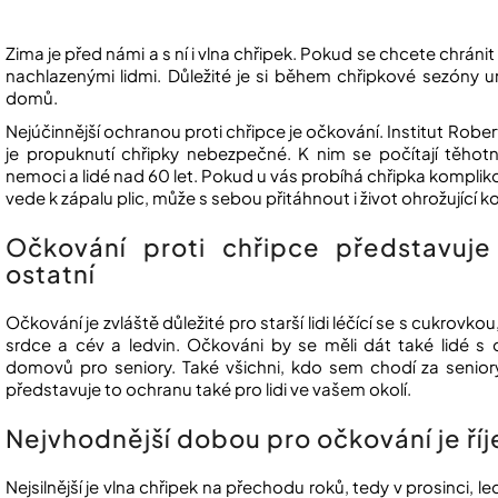
Zima je před námi a s ní i vlna chřipek. Pokud se chcete chránit
nachlazenými lidmi. Důležité je si během chřipkové sezóny 
domů.
Nejúčinnější ochranou proti chřipce je očkování. Institut Ro
je propuknutí chřipky nebezpečné. K nim se počítají těhotné
nemoci a lidé nad 60 let. Pokud u vás probíhá chřipka kompli
vede k zápalu plic, může s sebou přitáhnout i život ohrožující 
Očkování proti chřipce představuj
ostatní
Očkování je zvláště důležité pro starší lidi léčící se s cukr
srdce a cév a ledvin. Očkováni by se měli dát také lidé s
domovů pro seniory. Také všichni, kdo sem chodí za senio
představuje to ochranu také pro lidi ve vašem okolí.
Nejvhodnější dobou pro očkování je ří
Nejsilnější je vlna chřipek na přechodu roků, tedy v prosinci, l