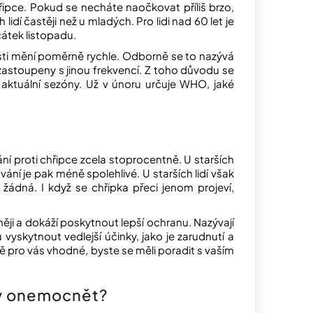
hřipce. Pokud se necháte naočkovat příliš brzo,
idí častěji než u mladých. Pro lidi nad 60 let je
čátek listopadu.
osti mění poměrně rychle. Odborně se to nazývá
 zastoupeny s jinou frekvencí. Z toho důvodu se
e aktuální sezóny. Už v únoru určuje WHO, jaké
ní proti chřipce zcela stoprocentně. U starších
ní je pak méně spolehlivé. U starších lidí však
 žádná. I když se chřipka přeci jenom projeví,
silněji a dokáží poskytnout lepší ochranu. Nazývají
 vyskytnout vedlejší účinky, jako je zarudnutí a
vě pro vás vhodné, byste se měli poradit s vaším
ny onemocnět?