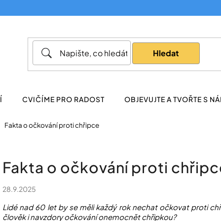
Co potřebujete najít?
Hledat
Doporučujeme
Í
CVIČÍME PRO RADOST
OBJEVUJTE A TVOŘTE S NÁ
Fakta o očkování proti chřipce
Fakta o očkování proti chřipc
28.9.2025
Lidé nad 60 let by se měli každý rok nechat očkovat proti ch
člověk i navzdory očkování onemocnět chřipkou?