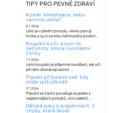
n
TIPY PRO PEVNÉ ZDRAVÍ
n
í
Komár, klimatizace, nebo
varovná uzlina?
p
8.7.2026
a
Léto je v plném proudu, venku panují
n
horka a vy si na krku nahmatáte podivn...
e
Koupání a oči: pozor na
nečistoty, sinice i kontaktní
l
čočky
7.7.2026
Letní koupání je příjemné osvěžení, ale oči
při něm dostávají zabrat. ...
Plavání při bolesti zad: kdy
může spíš uškodit
3.7.2026
Plavání se často považuje za jeden z
nejšetrnějších pohybů. Umí odlehč...
Dětské zuby o prázdninách: 3
chyby, které škodí