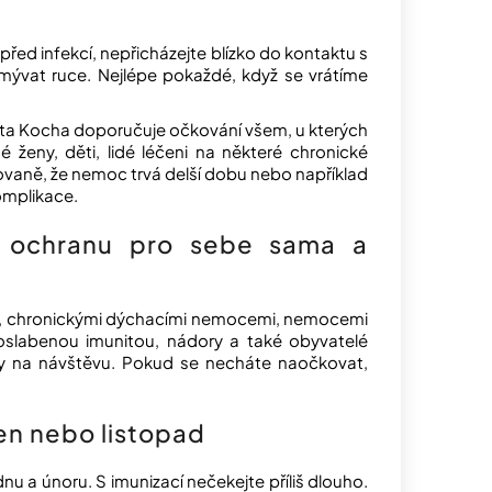
 před infekcí, nepřicházejte blízko do kontaktu s
umývat ruce. Nejlépe pokaždé, když se vrátíme
berta Kocha doporučuje očkování všem, u kterých
 ženy, děti, lidé léčeni na některé chronické
kovaně, že nemoc trvá delší dobu nebo například
komplikace.
e ochranu pro sebe sama a
ovkou, chronickými dýchacími nemocemi, nemocemi
 oslabenou imunitou, nádory a také obyvatelé
ry na návštěvu. Pokud se necháte naočkovat,
jen nebo listopad
ednu a únoru. S imunizací nečekejte příliš dlouho.