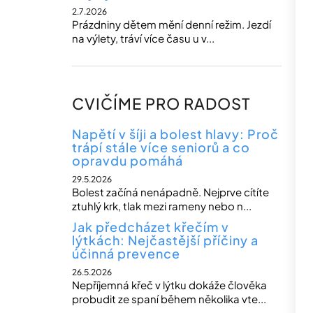
2.7.2026
Prázdniny dětem mění denní režim. Jezdí
na výlety, tráví více času u v...
CVIČÍME PRO RADOST
Napětí v šíji a bolest hlavy: Proč
trápí stále více seniorů a co
opravdu pomáhá
29.5.2026
Bolest začíná nenápadně. Nejprve cítíte
ztuhlý krk, tlak mezi rameny nebo n...
Jak předcházet křečím v
lýtkách: Nejčastější příčiny a
účinná prevence
26.5.2026
Nepříjemná křeč v lýtku dokáže člověka
probudit ze spaní během několika vte...