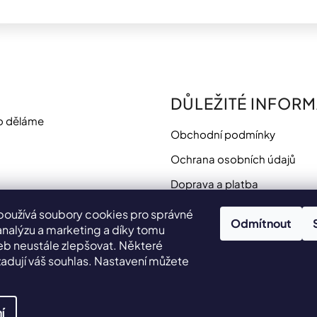
DŮLEŽITÉ INFOR
o děláme
Obchodní podmínky
Ochrana osobních údajů
Doprava a platba
Potřebujete poradit?
používá soubory cookies pro správné
Odmítnout
analýzu a marketing a díky tomu
 neustále zlepšovat. Některé
adují váš souhlas. Nastavení můžete
.
í