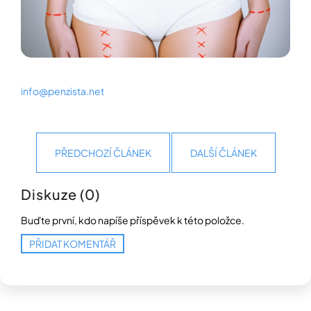
info@penzista.net
PŘEDCHOZÍ ČLÁNEK
DALŠÍ ČLÁNEK
Diskuze (0)
Buďte první, kdo napíše příspěvek k této položce.
PŘIDAT KOMENTÁŘ
Z