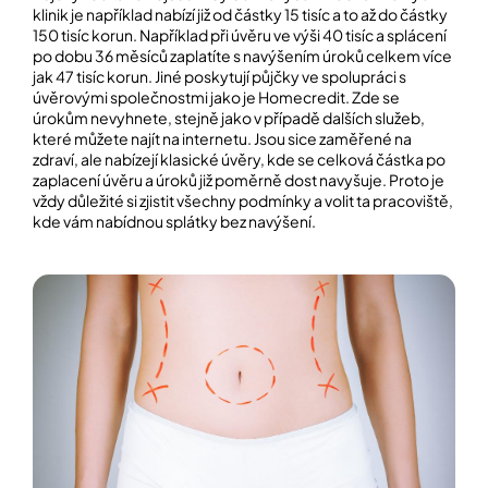
klinik je například nabízí již od částky 15 tisíc a to až do částky
150 tisíc korun. Například při úvěru ve výši 40 tisíc a splácení
po dobu 36 měsíců zaplatíte s navýšením úroků celkem více
jak 47 tisíc korun. Jiné poskytují půjčky ve spolupráci s
úvěrovými společnostmi jako je Homecredit. Zde se
úrokům nevyhnete, stejně jako v případě dalších služeb,
které můžete najít na internetu. Jsou sice zaměřené na
zdraví, ale nabízejí klasické úvěry, kde se celková částka po
zaplacení úvěru a úroků již poměrně dost navyšuje. Proto je
vždy důležité si zjistit všechny podmínky a volit ta pracoviště,
kde vám nabídnou splátky bez navýšení.