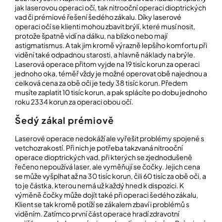
í
jak laserovou operaci očí, tak nitrooční operaci dioptrických
t
POZNEJTE
vad či prémiové řešení šedého zákalu. Díky laserové
&
?
operaci očí se klienti mohou zbavit brýlí, které musí nosit,
ZAŽIJTE,
protože špatně vidí na dálku, na blízko nebo mají
CO
astigmatismus. A tak jim kromě výrazně lepšího komfortu při
SE
PRÁVĚ
vidění také odpadnou starosti, a hlavně náklady na brýle.
DĚJE
Laserová operace přitom vyjde na 19 tisíc korun za operaci
jednoho oka, téměř vždy je možné operovat obě najednou a
HLEDAT
VAŠE
celková cena za obě oči je tedy 38 tisíc korun. Předem
SLOVA,
musíte zaplatit 10 tisíc korun, a pak splácíte po dobu jednoho
NAŠE
roku 2334 korun za operaci obou očí.
INSPIRACE
D
Šedý zákal prémiově
o
ZÁBAVA,
p
KTERÁ
Laserové operace nedokáží ale vyřešit problémy spojené s
POSÍLÍ
o
vetchozrakostí. Při nich je potřeba takzvaná nitrooční
PAMĚŤ
r
operace dioptrických vad, při kterých se zjednodušeně
I
u
řečeno nepoužívá laser, ale vyměňují se čočky. Jejich cena
KONCENTRACI
č
se může vyšplhat až na 30 tisíc korun, čili 60 tisíc za obě oči, a
u
to je částka, kterou nemá už každý hned k dispozici. K
BAZAR
j
výměně čočky může dojít také při operaci šedého zákalu,
A
e
REPASOVANÉ
Klient se tak kromě potíží se zákalem zbaví i problémů s
m
POMŮCKY
viděním. Zatímco první část operace hradí zdravotní
e