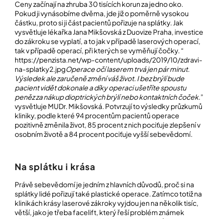
Ceny začínají na zhruba 30 tisících korun za jedno oko.
Pokud ji vynásobíme dvěma, jde již o poměrně vysokou
částku, proto si ji část pacientů pořizuje na splátky. Jak
vysvětluje lékařka Jana Mikšovská z Duovize Praha, investice
do zákroku se vyplatí, a to jak v případě laserových operací,
tak v případě operací, při kterých se vyměňují čočky. “
https://penzista.net/wp-content/uploads/2019/10/zdravi-
na-splatky2.jpg
Operace očí laserem trvá jen pár minut.
Výsledek ale zaručeně změní váš život. I bez brýlí bude
pacient vidět dokonale a díky operaci ušetříte spoustu
peněz za nákup dioptrických brýlí nebo kontaktních čoček
.”
vysvětluje MUDr. Mikšovská. Potvrzují to výsledky průzkumů
kliniky, podle které 94 procentům pacientů operace
pozitivně změnila život, 85 procent z nich pociťuje zlepšení v
osobním životě a 84 procent pociťuje vyšší sebevědomí.
Na splátku i krása
Právě sebevědomí je jedním z hlavních důvodů, proč si na
splátky lidé pořizují také plastické operace. Zatímco totiž na
klinikách krásy laserové zákroky vyjdou jen na několik tisíc,
větší, jako je třeba facelift, který řeší problém známek