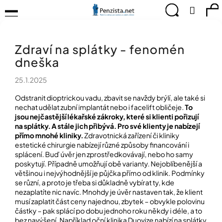
K
Přejít
Menu
Hledat
Ná
Přihlá
na
o
obsah
š
Zpět
Zpět
ko
KOMPENZAČNÍ
í
POMŮCKY
Zdraví na splátky - fenomén
k
C
TIPY
dneška
o
PRO
p
PEVNÉ
25.1.2025
ZDRAVÍ
o
t
Odstranit dioptrickou vadu, zbavit se navždy brýlí, ale také si
CVIČÍME
ř
nechat udělat zubní implantát nebo i facelift obličeje.
To
PRO
e
jsou nejčastější lékařské zákroky, které si klienti pořizují
RADOST
na splátky. A stále jich přibývá. Pro své klienty je nabízejí
b
přímo mnohé kliniky.
Zdravotnická zařízení či kliniky
u
OBJEVUJTE
estetické chirurgie nabízejí různé způsoby financování i
A
j
splácení. Buď úvěr jen zprostředkovávají, nebo ho samy
TVOŘTE
e
S
poskytují. Případně umožňují obě varianty. Nejoblíbenější a
t
NÁMI
většinou i nejvýhodnější je půjčka přímo od klinik. Podmínky
e
se různí, a proto je třeba si důkladně vybírat ty, kde
CHYTRÝ
n
nezaplatíte nic navíc. Mnohdy je úvěr nastaven tak, že klient
PRŮVODCE
musí zaplatit část ceny najednou, zbytek – obvykle polovinu
a
MODERNÍM
částky – pak splácí po dobu jednoho roku někdy i déle, a to
j
SVĚTEM
bez navýšení. Například oční klinika Duovize nabízí na splátky