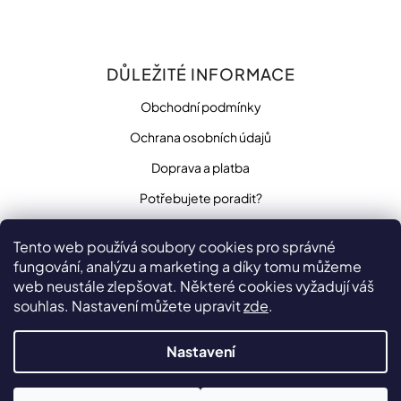
DŮLEŽITÉ INFORMACE
Obchodní podmínky
Ochrana osobních údajů
Doprava a platba
Potřebujete poradit?
Tento web používá soubory cookies pro správné
fungování, analýzu a marketing a díky tomu můžeme
SLEDUJTE NÁS
web neustále zlepšovat. Některé cookies vyžadují váš
souhlas. Nastavení můžete upravit
zde
.
Nastavení
Vytvořilo
na platformě
Shoptet
Copyright 2026