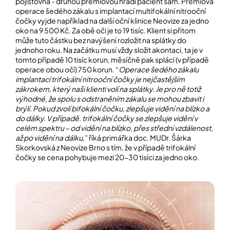
pojišťovna - druhou prémiovou hradí pacient sám. Prémiová
operace šedého zákalu s implantací multifokální nitrooční
čočky vyjde například na další oční klinice Neovize za jedno
Přihlášení
oko na 9 500 Kč. Za obě oči je to 19 tisíc. Klient si přitom
může tuto částku bez navýšení rozložit na splátky do
jednoho roku. Na začátku musí vždy složit akontaci, ta je v
tomto případě 10 tisíc korun, měsíčně pak splácí (v případě
operace obou očí) 750 korun. “
Operace šedého zákalu
implantací trifokální nitrooční čočky je nejčastějším
zákrokem, který naši klienti volí na splátky. Je pro ně totiž
výhodné, že spolu s odstraněním zákalu se mohou zbavit i
brýlí. Pokud zvolí bifokální čočku, zlepšuje vidění na blízko a
do dálky. V případě. trifokální čočky se zlepšuje vidění v
celém spektru – od vidění na blízko, přes střední vzdálenost,
až po vidění na dálku
,” říká primářka doc. MUDr. Šárka
Skorkovská z Neovize Brno s tím, že v případě trifokální
čočky se cena pohybuje mezi 20-30 tisíci za jedno oko.