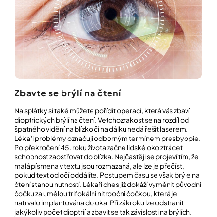
Zbavte se brýlí na čtení
Na splátky si také můžete pořídit operaci, která vás zbaví
dioptrických brýlí na čtení. Vetchozrakost se na rozdíl od
špatného vidění na blízko či na dálku nedá řešit laserem.
Lékaři problémy označují odborným termínem presbyopie.
Po překročení 45. roku života začne lidské oko ztrácet
schopnost zaostřovat do blízka. Nejčastěji se projeví tím, že
malá písmena v textu jsou rozmazaná, ale lze je přečíst,
pokud text od očí oddálíte. Postupem času se však brýle na
čtení stanou nutností. Lékaři dnes již dokáží vyměnit původní
čočku za umělou trifokální nitrooční čočkou, která je
natrvalo implantována do oka. Při zákroku lze odstranit
jakýkoliv počet dioptrií a zbavit se tak závislosti na brýlích.