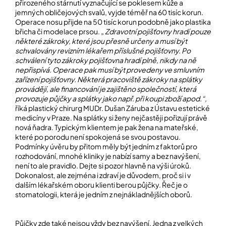
přirozeného stárnutí vyznačující se poklesem kůže a
jemných obličejových svalů, vyjde téměř na 60 tisíc korun.
Operace nosu přijde na 50 tisíc korun podobně jako plastika
břicha či modelace prsou. „
Zdravotní pojišťovny hradí pouze
některé zákroky, které jsou přesně určeny a musí být
schvalovány revizním lékařem příslušné pojišťovny. Po
schválení tyto zákroky pojišťovna hradí plně, nikdy na ně
nepřispívá. Operace pak musí být provedeny ve smluvním
zařízení pojišťovny. Některá pracoviště zákroky na splátky
provádějí, ale financování je zajištěno společností, která
provozuje půjčky a splátky jako např. při koupi zboží apod.“,
říká plastický chirurg MUDr. Dušan Záruba z Ústavu estetické
medicíny v Praze. Na splátky si ženy nejčastěji pořizují právě
nová ňadra. Typickým klientem je pak žena na mateřské,
které po porodu není spokojená se svou postavou.
Podmínky úvěru by přitom měly být jedním z faktorů pro
rozhodování, mnohé kliniky je nabízí samy a bez navýšení,
není to ale pravidlo. Dejte si pozor hlavně na výši úroků.
Dokonalost, ale zejména i zdraví je důvodem, proč si i v
dalším lékařském oboru klienti berou půjčky. Řeč je o
stomatologii, která je jedním z nejnákladnějších oborů.
Půjčky zde také nejsou vždy bez navýšení. Jedna z velkých