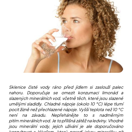
í
t
POZNEJTE
&
?
ZAŽIJTE,
CO
SE
PRÁVĚ
DĚJE
HLEDAT
VAŠE
SLOVA,
NAŠE
INSPIRACE
D
o
ZÁBAVA,
p
KTERÁ
POSÍLÍ
o
Sklenice čisté vody ráno před jídlem si zaslouží palec
PAMĚŤ
r
nahoru.
Doporučuje se omezit konzumaci limonád
a
I
u
slazených minerálních vod, včetně těch, které jsou slazené
KONCENTRACI
č
umělými sladidly.
Chladné nápoje (okolo 10 °C)
lépe tlumí
u
pocit žízně než přechlazené nápoje. Vyšší teplota než 10 °C
BAZAR
j
není na závadu.
Nepřehánějte to s nadměrným
A
e
pitím
minerálních vod. Je to přílišná zátěž na ledviny. Vhodné
REPASOVANÉ
m
POMŮCKY
jsou minerální vody, jejich užívání je ale doporučováno
e
konzultovat s lékařem, který poradí jakou minerálku pít