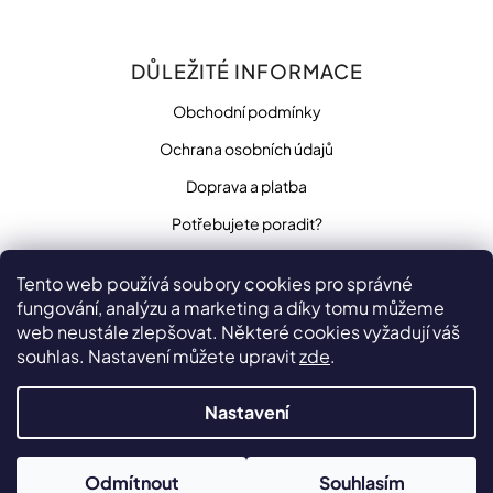
DŮLEŽITÉ INFORMACE
Obchodní podmínky
Ochrana osobních údajů
Doprava a platba
Potřebujete poradit?
Tento web používá soubory cookies pro správné
fungování, analýzu a marketing a díky tomu můžeme
SLEDUJTE NÁS
web neustále zlepšovat. Některé cookies vyžadují váš
souhlas. Nastavení můžete upravit
zde
.
Nastavení
Vytvořilo
na platformě
Shoptet
Copyright 2026
Odmítnout
Souhlasím