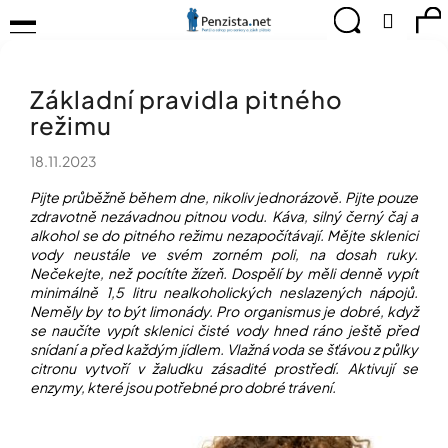
K
Přejít
Menu
Hledat
Ná
Přihlá
na
o
obsah
š
Zpět
Zpět
ko
KOMPENZAČNÍ
í
POMŮCKY
Základní pravidla pitného
k
C
TIPY
režimu
o
PRO
p
PEVNÉ
18.11.2023
ZDRAVÍ
o
t
Pijte průběžně během dne, nikoliv jednorázově.
Pijte pouze
CVIČÍME
ř
zdravotně nezávadnou pitnou vodu.
Káva, silný černý čaj a
PRO
e
alkohol se do pitného režimu nezapočítávají.
Mějte sklenici
RADOST
vody neustále ve svém zorném poli, na dosah ruky.
b
Nečekejte, než pocítíte žízeň.
Dospělí by měli denně vypít
u
OBJEVUJTE
minimálně 1,5 litru nealkoholických neslazených nápojů.
A
j
Neměly by to být limonády.
Pro organismus je dobré, když
TVOŘTE
e
S
se naučíte vypít sklenici čisté vody hned ráno ještě před
t
NÁMI
snídaní a před každým jídlem. Vlažná voda se šťávou z půlky
e
citronu vytvoří v žaludku zásadité prostředí. Aktivují se
CHYTRÝ
n
enzymy, které jsou potřebné pro dobré trávení.
PRŮVODCE
a
MODERNÍM
j
SVĚTEM