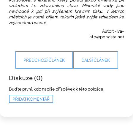
vzhledem ke zdravotnímu stavu. Minerální vody jsou
nevhodné k pití při zvýšeném krevním tlaku.
V letních
Přihlášení
měsících je nutné
příjem tekutin ještě zvýšit vzhledem ke
zvýšenému pocení.
Autor: -iva-
info@penzista.net
PŘEDCHOZÍ ČLÁNEK
DALŠÍ ČLÁNEK
Diskuze (0)
Buďte první, kdo napíše příspěvek k této položce.
PŘIDAT KOMENTÁŘ
Z
á