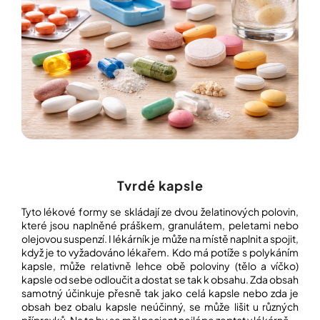
í
t
POZNEJTE
&
?
ZAŽIJTE,
CO
SE
PRÁVĚ
DĚJE
HLEDAT
VAŠE
SLOVA,
NAŠE
INSPIRACE
D
o
ZÁBAVA,
Tvrdé kapsle
p
KTERÁ
POSÍLÍ
o
Tyto lékové formy se skládají ze dvou želatinových polovin,
PAMĚŤ
r
které jsou naplněné práškem, granulátem, peletami nebo
I
u
olejovou suspenzí. I lékárník je může na místě naplnit a spojit,
KONCENTRACI
č
když je to vyžadováno lékařem. Kdo má potíže s polykáním
u
kapsle, může relativně lehce obě poloviny (tělo a víčko)
BAZAR
j
kapsle od sebe odloučit a dostat se tak k obsahu. Zda obsah
A
e
samotný účinkuje přesně tak jako celá kapsle nebo zda je
REPASOVANÉ
m
POMŮCKY
obsah bez obalu kapsle neúčinný, se může lišit u různých
e
přípravků. Na to by se měl pacient nejlépe zeptat v lékárně.