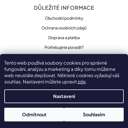
DŮLEŽITÉ INFORMACE
Obchodní podmínky
Ochrana osobních údajů
Doprava a platba
Potřebujete poradit?
Tento web používá soubory cookies pro správné
fungování, analýzu a marketing a díky tomu můžeme
SLEDUJTE NÁS
web neustále zlepšovat. Některé cookies vyžadují váš
souhlas. Nastavení můžete upravit
zde
.
Nastavení
Vytvořilo
na platformě
Shoptet
Odmítnout
Souhlasím
Copyright 2026
penzista.net
. Všechna práva vyhrazena.
Upravit nastavení cookies