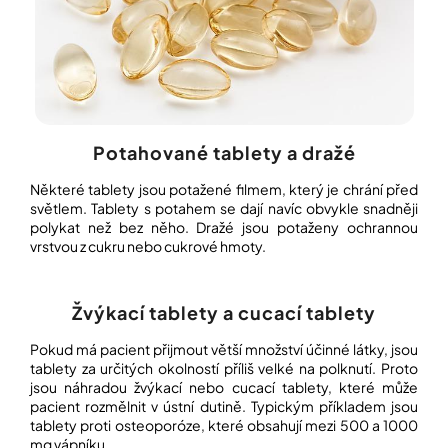
Potahované tablety a dražé
Některé tablety jsou potažené filmem, který je chrání před
světlem. Tablety s potahem se dají navíc obvykle snadněji
polykat než bez něho. Dražé jsou potaženy ochrannou
vrstvou z cukru nebo cukrové hmoty.
Žvýkací tablety a cucací tablety
Pokud má pacient přijmout větší množství účinné látky, jsou
tablety za určitých okolností příliš velké na polknutí. Proto
jsou náhradou žvýkací nebo cucací tablety, které může
pacient rozmělnit v ústní dutině. Typickým příkladem jsou
tablety proti osteoporóze, které obsahují mezi 500 a 1000
mg vápníku.