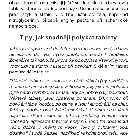
obsah. Kromě toho existují ještě sublinguální (podjazykové)
tablety, které se kladou pod jazyk. Účinná látka se dostává
přes jazyk a sliznicí v dutině ústní do těla, například
nitroglycerin v případě anginy pectoris při ischemické
nemoci srdce.
Tipy, jak snadněji polykat tablety
Tablety a kapsle zapít dostatečným množstvím vody a hlavu
nezaklánět do týla, nýbrž přitáhnout bradu k hrudníku.
Zmenší se tak riziko, že přípravky po odplavení tekutiny toku
vody ulpí na sliznici v ústech při polykání.
S dělením tablet
pomůže dělič tablet
Dělitelné tablety se mohou v místě dělící rýhy rozdělit a
mohou se smíchat spolu s viskózními jídly jako je jablečné
pyré nebo bramborová kaše, aby se dobře daly polknout.
Některé tablety jsou opatřené potahem. Díky tomu při
polykání lépe kloužou po patře a jsou i lahodnější na chuť.
Tablety odolné proti žaludeční šťávě
U některých látek
například diklofenaku se tablety potahují vrstvou, aby
odolávaly agresivitě trávicích enzymů. Toho lze dosáhnout
velmi dobře u měkkých kapslí. Takový ochranný obal
dostávají i tvrdé kapsle, například vakcína proti tyfu. Aby