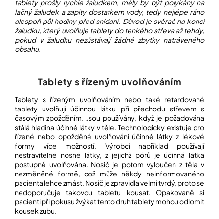
tablety prošly rychle žaludkem, měly by být polykány na
lačný žaludek a zapity dostatkem vody, tedy nejlépe ráno
alespoň půl hodiny před snídaní. Důvod je svěrač na konci
žaludku, který uvolňuje tablety do tenkého střeva až tehdy,
pokud v žaludku nezůstávají žádné zbytky natráveného
obsahu.
Tablety s řízeným uvolňováním
Tablety s řízeným uvolňováním nebo také retardované
tablety uvolňují účinnou látku při přechodu střevem s
časovým zpožděním. Jsou používány, když je požadována
stálá hladina účinné látky v těle. Technologicky existuje pro
řízené nebo opožděné uvolňování účinné látky z lékové
formy více možností. Výrobci například používají
nestravitelné nosné látky, z jejichž pórů je účinná látka
postupně uvolňována. Nosič je potom vyloučen z těla v
nezměněné formě, což může někdy neinformovaného
pacienta lehce zmást. Nosič je zpravidla velmi tvrdý, proto se
nedoporučuje takovou tabletu kousat. Opakovaně si
pacienti při pokusu žvýkat tento druh tablety mohou odlomit
kousek zubu.