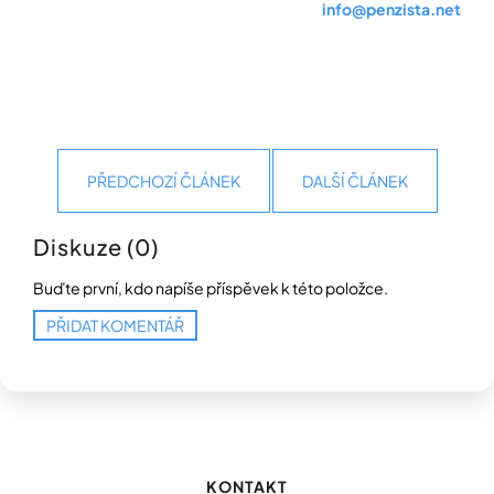
info@penzista.net
PŘEDCHOZÍ ČLÁNEK
DALŠÍ ČLÁNEK
Diskuze (0)
Buďte první, kdo napíše příspěvek k této položce.
PŘIDAT KOMENTÁŘ
Z
á
p
KONTAKT