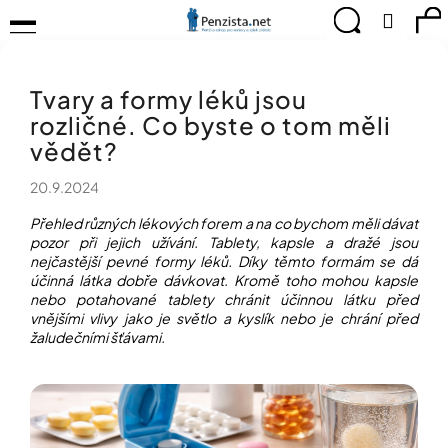
K
Přejít
Menu
Hledat
Ná
Přihlá
na
o
obsah
š
Zpět
Zpět
ko
KOMPENZAČNÍ
í
POMŮCKY
Tvary a formy léků jsou
k
C
TIPY
rozličné. Co byste o tom měli
o
PRO
p
vědět?
PEVNÉ
ZDRAVÍ
o
20.9.2024
t
CVIČÍME
ř
PRO
Přehled různých lékových forem a na co bychom měli dávat
e
RADOST
pozor při jejich užívání. Tablety, kapsle a dražé jsou
b
nejčastější pevné formy léků. Díky těmto formám se dá
u
účinná látka dobře dávkovat. Kromě toho mohou kapsle
OBJEVUJTE
A
j
nebo potahované tablety chránit účinnou látku před
TVOŘTE
vnějšími vlivy jako je světlo a kyslík nebo je chrání před
e
S
žaludečními šťávami.
t
NÁMI
e
CHYTRÝ
n
PRŮVODCE
a
MODERNÍM
j
SVĚTEM