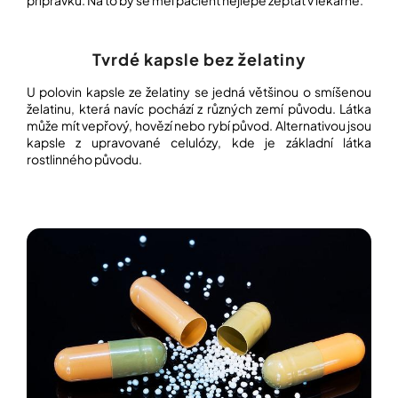
Přihlášení
Tvrdé kapsle bez želatiny
U polovin kapsle ze želatiny se jedná většinou o smíšenou
želatinu, která navíc pochází z různých zemí původu. Látka
může mít vepřový, hovězí nebo rybí původ. Alternativou jsou
kapsle z upravované celulózy, kde je základní látka
rostlinného původu.