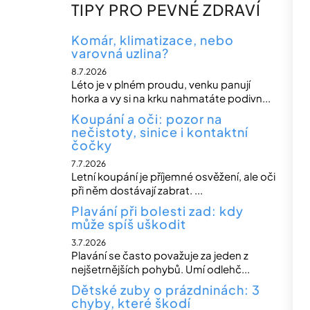
n
TIPY PRO PEVNÉ ZDRAVÍ
n
í
Komár, klimatizace, nebo
varovná uzlina?
p
8.7.2026
a
Léto je v plném proudu, venku panují
n
horka a vy si na krku nahmatáte podivn...
e
Koupání a oči: pozor na
nečistoty, sinice i kontaktní
l
čočky
7.7.2026
Letní koupání je příjemné osvěžení, ale oči
při něm dostávají zabrat. ...
Plavání při bolesti zad: kdy
může spíš uškodit
3.7.2026
Plavání se často považuje za jeden z
nejšetrnějších pohybů. Umí odlehč...
Dětské zuby o prázdninách: 3
chyby, které škodí