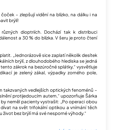
oček – zlepšují vidění na blízko, na dálku i na
vit brýlí!
různých dioptriích. Dochází tak k distribuci
álenost a 30 % do blízka. V šeru je proto čtení
latit. „Jednorázově sice zaplatí několik desítek
okálních brýlí, z dlouhodobého hlediska se jedná
 tento zákrok na bezúročné splátky,“ vysvětluje
ikací je zelený zákal, výpadky zorného pole,
rojem takzvaných vedlejších optických fenoménů –
a oslnění protijedoucím autem,“ upozorňuje Šárka
 by neměl pacienty vystrašit: „Po operaci obou
ívat na svět trifokální optikou a vnímání těch
u život bez brýlí má své nesporné výhody.“