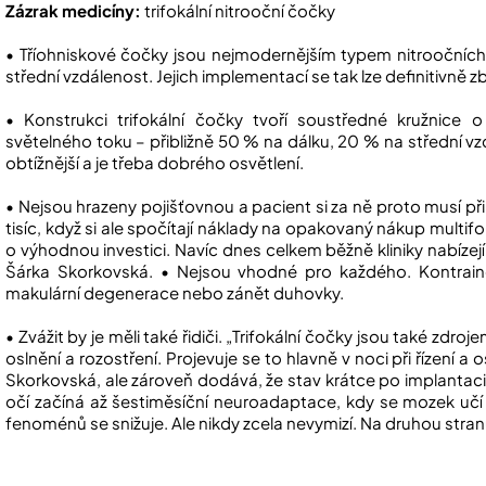
Zázrak medicíny:
trifokální nitrooční čočky
• Tříohniskové čočky jsou nejmodernějším typem nitroočních č
střední vzdálenost. Jejich implementací se tak lze definitivně zba
• Konstrukci trifokální čočky tvoří soustředné kružnice o 
světelného toku – přibližně 50 % na dálku, 20 % na střední vzd
obtížnější a je třeba dobrého osvětlení.
• Nejsou hrazeny pojišťovnou a pacient si za ně proto musí přip
tisíc, když si ale spočítají náklady na opakovaný nákup multif
o výhodnou investici. Navíc dnes celkem běžně kliniky nabízejí
Šárka Skorkovská. • Nejsou vhodné pro každého. Kontraind
makulární degenerace nebo zánět duhovky.
• Zvážit by je měli také řidiči. „Trifokální čočky jsou také zd
oslnění a rozostření. Projevuje se to hlavně v noci při řízení 
Skorkovská, ale zároveň dodává, že stav krátce po implantaci
očí začíná až šestiměsíční neuroadaptace, kdy se mozek učí d
fenoménů se snižuje. Ale nikdy zcela nevymizí. Na druhou stran