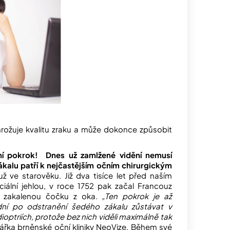
ohrožuje kvalitu zraku a může dokonce způsobit
dní pokrok! Dnes už zamlžené vidění nemusí
kalu patří k nejčastějším očním chirurgickým
ž ve starověku. Již dva tisíce let před naším
ciální jehlou, v roce 1752 pak začal Francouz
t zakalenou čočku z oka.
„Ten pokrok je až
k dní po odstranění šedého zákalu zůstávat v
dioptriích, protože bez nich viděli maximálně tak
řka brněnské oční kliniky NeoVize. Během své