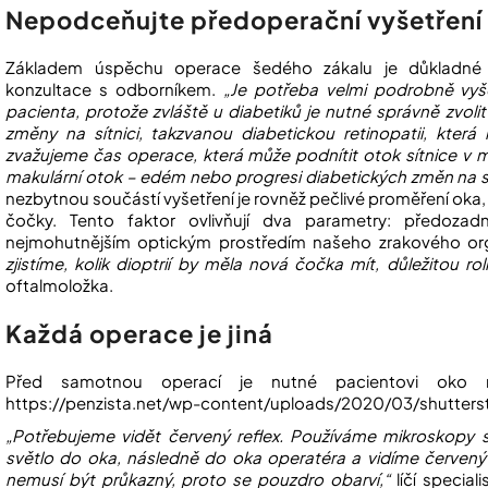
Nepodceňujte předoperační vyšetření
Základem úspěchu operace šedého zákalu je důkladné n
konzultace s odborníkem.
„Je potřeba velmi podrobně vyš
pacienta, protože zvláště u diabetiků je nutné správně zvo
změny na sítnici, takzvanou diabetickou retinopatii, kter
zvažujeme čas operace, která může podnítit otok sítnice v mí
makulární otok – edém nebo progresi diabetických změn na sít
nezbytnou součástí vyšetření je rovněž pečlivé proměření oka
čočky. Tento faktor ovlivňují dva parametry: předozadn
nejmohutnějším optickým prostředím našeho zrakového o
zjistíme, kolik dioptrií by měla nová čočka mít, důležitou ro
oftalmoložka.
Každá operace je jiná
Před samotnou operací je nutné pacientovi oko ro
https://penzista.net/wp-content/uploads/2020/03/shutter
„Potřebujeme vidět červený reflex. Používáme mikroskopy 
světlo do oka, následně do oka operatéra a vidíme červený r
nemusí být průkazný, proto se pouzdro obarví,“
líčí specia