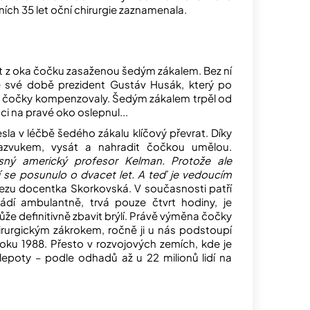
ních 35 let oční chirurgie zaznamenala.
out z oka čočku zasaženou šedým zákalem. Bez ní
ve své době prezident Gustáv Husák, který po
nci čočky kompenzovaly. Šedým zákalem trpěl od
ci na pravé oko oslepnul...
esla v léčbě šedého zákalu klíčový převrat. Díky
razvukem, vysát a nahradit čočkou umělou.
asný americký profesor Kelman. Protože ale
í se posunulo o dvacet let. A teď je vedoucím
álezu docentka Skorkovská. V současnosti patří
ádí ambulantně, trvá pouze čtvrt hodiny, je
e definitivně zbavit brýlí. Právě výměna čočky
irurgickým zákrokem, ročně ji u nás podstoupí
 roku 1988. Přesto v rozvojových zemích, kde je
lepoty – podle odhadů až u 22 milionů lidí na