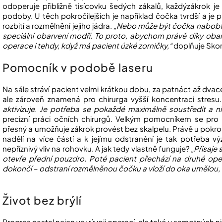
odoperuje přibližně tisícovku šedých zákalů, každýzákrok je
podoby. U těch pokročilejších je například čočka tvrdší a je p
rozbití a rozmělnění jejího jádra.
„Nebo může být čočka nabobtnal
speciální obarvení modří. To proto, abychom právě díky obarv
operace i tehdy, když má pacient úzké zorničky,“
doplňuje Sko
Pomocník v podobě laseru
Na sále stráví pacient velmi krátkou dobu, za patnáct až dvace
ale zároveň znamená pro chirurga vyšší koncentraci stresu
aktivizuje. Je potřeba se pokaždé maximálně soustředit a n
precizní práci očních chirurgů. Velkým pomocníkem se pro n
přesný a umožňuje zákrok provést bez skalpelu. Právě u pokr
nadělí na více částí a k jejímu odstranění je tak potřeba 
nepříznivý vliv na rohovku. A jak tedy vlastně funguje?
„Přisaje 
otevře přední pouzdro. Poté pacient přechází na druhé ope
dokončí – odstraní rozmělněnou čočku a vloží do oka umělou, 
Život bez brýlí
Progres nastal nejen ve vývoji operací, ale také v samotných n