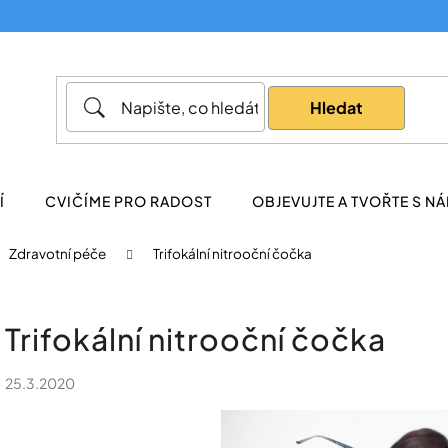
Co potřebujete najít?
Hledat
Doporučujeme
Í
CVIČÍME PRO RADOST
OBJEVUJTE A TVOŘTE S NÁ
Zdravotní péče
Trifokální nitrooční čočka
Trifokální nitrooční čočka
25.3.2020