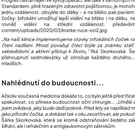
Standardem, plně hrazeným zdravotní pojišťovnou, je monofok
jednu
vzdálenost, obvykle do dálky – a na blízko pak pacient mu
čočky: bifokální umožňují lepší vidění na blízko i na dálku, ne
rovněž vidění na střední vzdálenost, především 
content/uploads/2020/03/kratke-ruce-oci2.jpg
„Na naší klinice implementujeme stovky trifokálních čoček ro
čtení nadšeni. Mnozí považují čtecí brýle za známku stáří 
sebevědomí a aktivní přístup k životu,“
říká Skorkovská. Šed
přehoupnutí sedmdesátky už ohrožuje každého druhého..
mladších.
Nahlédnutí do budoucnosti...
Ačkoliv současná medicína dokáže to, co bylo ještě před třiceti
spekulovat, co přinese budoucnost oční chirurgie...
„Umělá č
jsem zvědavá, jaký bude další pokrok. Před lety se například ml
jako přírodní čočka, a dokázal tak v oku zaostřovat, ale pokud
Šárka Skorkovská, která se kromě odstraňování šedého záka
šilhání, ale i refrakčním a antiglaukomovým zákrokům.