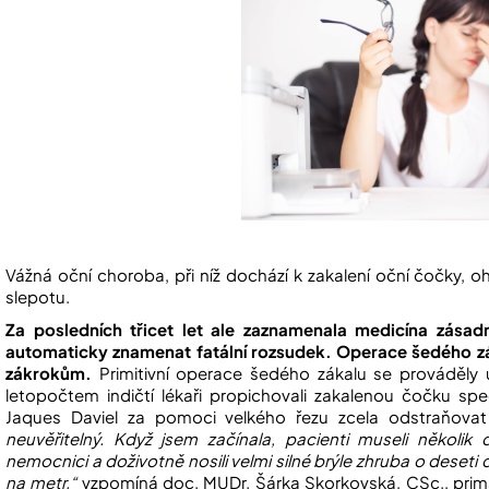
Vážná oční choroba, při níž dochází k zakalení oční čočky, 
slepotu.
Za posledních třicet let ale zaznamenala medicína zása
automaticky znamenat fatální rozsudek. Operace šedého zá
zákrokům.
Primitivní operace šedého zákalu se prováděly u
letopočtem indičtí lékaři propichovali zakalenou čočku spe
Jaques Daviel za pomoci velkého řezu zcela odstraňova
neuvěřitelný. Když jsem začínala, pacienti museli několi
nemocnici a doživotně nosili velmi silné brýle zhruba o deseti 
na metr,“
vzpomíná doc. MUDr. Šárka Skorkovská, CSc., primá