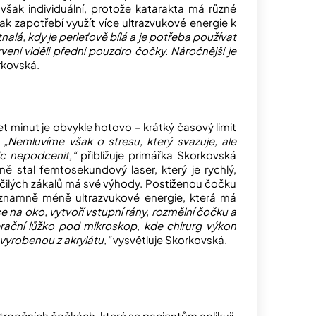
 však individuální, protože katarakta má různé
ak zapotřebí využít více ultrazvukové energie k
á, kdy je perleťově bílá a je potřeba používat
ení viděli přední pouzdro čočky. Náročnější je
rkovská.
t minut je obvykle hotovo – krátký časový limit
.
„Nemluvíme však o stresu, který svazuje, ale
ic nepodcenit,“
přibližuje primářka Skorkovská
ě stal femtosekundový laser, který je rychlý,
očilých zákalů má své výhody. Postiženou čočku
významně méně ultrazvukové energie, která má
se na oko, vytvoří vstupní rány, rozmělní čočku a
rační lůžko pod mikroskop, kde chirurg výkon
vyrobenou z akrylátu,“
vysvětluje Skorkovská.
itroočních čočkách, které se pacientům aplikují.