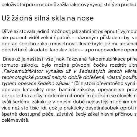
celoživotní praxe osobně zažila raketový vývoj, který za posled
Už žádná silná skla na nose
Dříve existovala jediná možnost, jak zabránit oslepnutí: vyjm
ale pacient viděl velmi špatně – názorným příkladem byl 
operaci šedého zákalu musel nosit tlusté brýle, jež mu abse
dětství také skladatel Jaroslav Ježek – a po nepovedené opera
Dnes už je naštěstí vše jinak. Takzvaná fakoemulzifikace přin
tomuto zákroku bylo možné původní čočku rozdrtit ult
„Fakoemulzifikátor vynalezl už v šedesátých letech věhl
technologické pozadí nebylo dobře dořešené, vlastní použit
typem operace šedého zákalu,“
líčí historii převratného vyn
operace katarakty mezi banální zákroky, operace se prov
bezbolestná a díky moderním nitroočním čočkám se člověk můž
kvůli šedému zákalu je v dnešní době nejčastějším očním ch
více než sto tisíc lidí, což je prakticky desetinásobek oproti
špatně dostupná péče, zůstává šedý zákal hlavní příčinou s
celém světě.