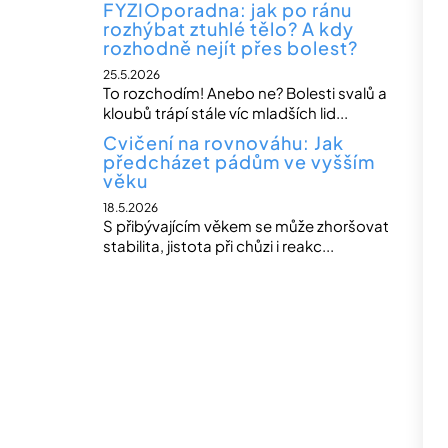
FYZIOporadna: jak po ránu
rozhýbat ztuhlé tělo? A kdy
rozhodně nejít přes bolest?
25.5.2026
To rozchodím! Anebo ne? Bolesti svalů a
kloubů trápí stále víc mladších lid...
Cvičení na rovnováhu: Jak
předcházet pádům ve vyšším
věku
18.5.2026
S přibývajícím věkem se může zhoršovat
stabilita, jistota při chůzi i reakc...