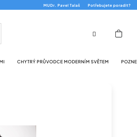
MUDr. Pavel Talaš
Potřebujete poradit?
Přihlášení
Nákup
košík
MI
CHYTRÝ PRŮVODCE MODERNÍM SVĚTEM
POZNEJ