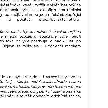
ální čočka, která umožňuje vidění bez brýlí na
sí nosit brýle. Lze si ale připlatit multifokální
jmodernější variantou jsou trifokální, zlepšující
na počítač. https://penzista.net/wp-
čně a pacienti jsou možností zbavit se brýlí na
a s jejich odložením současně roste i jejich
ý zákal obvykle postihuje lidi nad 65 let, po
. Objevit se může ale i u pacientů mnohem
 lety nemyslitelné, dosud má své limity a lze jen
očka je stále jen nedokonalá náhrada a sama
uvilo o materiálu, který by měl stejné vlastnosti
 vím, zatím jde jen o myšlenku,“
uzavírá primářka
lu věnuje rovněž operacím odchlíplé sítnice,