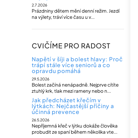
2.7.2026
Prázdniny dětem mění denní režim. Jezdí
na výlety, tráví více času u v...
CVIČÍME PRO RADOST
Napětí v šíji a bolest hlavy: Proč
trápí stále více seniorů a co
opravdu pomáhá
29.5.2026
Bolest začíná nenápadně. Nejprve cítíte
ztuhlý krk, tlak mezi rameny nebo n...
Jak předcházet křečím v
lýtkách: Nejčastější příčiny a
účinná prevence
26.5.2026
Nepříjemná křeč v lýtku dokáže člověka
probudit ze spaní během několika vte...