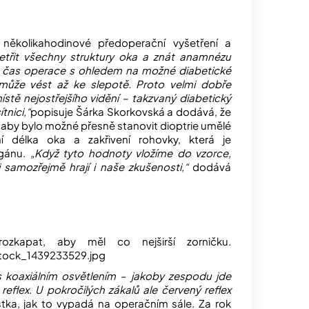
ěkolikahodinové předoperační vyšetření a
etřit všechny struktury oka a znát anamnézu
lit čas operace s ohledem na možné diabetické
á může vést až ke slepotě. Proto velmi dobře
stě nejostřejšího vidění – takzvaný diabetický
nici,“
popisuje Šárka Skorkovská a dodává, že
, aby bylo možné přesně stanovit dioptrie umělé
í délka oka a zakřivení rohovky, která je
rgánu.
„Když tyto hodnoty vložíme do vzorce,
li samozřejmě hrají i naše zkušenosti,“
dodává
zkapat, aby měl co nejširší zorničku.
stock_1439233529.jpg
s koaxiálním osvětlením – jakoby zespodu jde
eflex. U pokročilých zákalů ale červený reflex
listka, jak to vypadá na operačním sále. Za rok